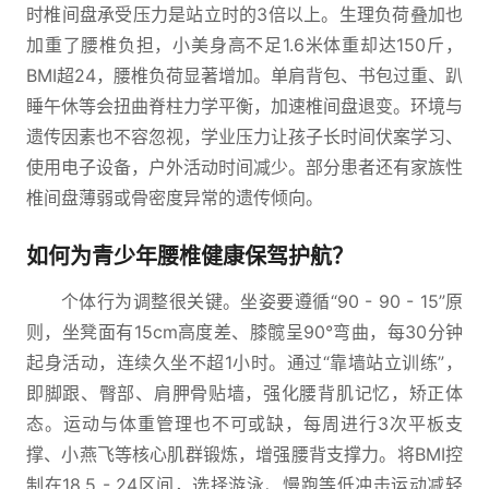
时椎间盘承受压力是站立时的3倍以上。生理负荷叠加也
加重了腰椎负担，小美身高不足1.6米体重却达150斤，
BMI超24，腰椎负荷显著增加。单肩背包、书包过重、趴
睡午休等会扭曲脊柱力学平衡，加速椎间盘退变。环境与
遗传因素也不容忽视，学业压力让孩子长时间伏案学习、
使用电子设备，户外活动时间减少。部分患者还有家族性
椎间盘薄弱或骨密度异常的遗传倾向。
如何为青少年腰椎健康保驾护航？
个体行为调整很关键。坐姿要遵循“90 - 90 - 15”原
则，坐凳面有15cm高度差、膝髋呈90°弯曲，每30分钟
起身活动，连续久坐不超1小时。通过“靠墙站立训练”，
即脚跟、臀部、肩胛骨贴墙，强化腰背肌记忆，矫正体
态。运动与体重管理也不可或缺，每周进行3次平板支
撑、小燕飞等核心肌群锻炼，增强腰背支撑力。将BMI控
制在18.5 - 24区间，选择游泳、慢跑等低冲击运动减轻