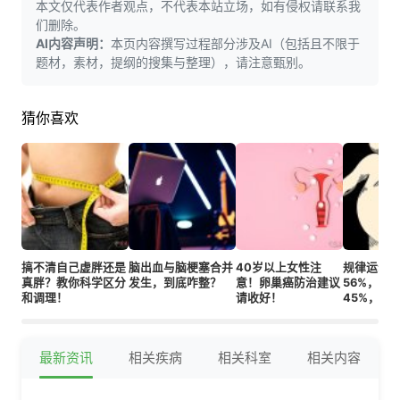
本文仅代表作者观点，不代表本站立场，如有侵权请联系我
们删除。
AI内容声明：
本页内容撰写过程部分涉及AI（包括且不限于
题材，素材，提纲的搜集与整理），请注意甄别。
猜你喜欢
搞不清自己虚胖还是
脑出血与脑梗塞合并
40岁以上女性注
规律运动
真胖？教你科学区分
发生，到底咋整？
意！卵巢癌防治建议
56%，偶
和调理！
请收好！
45%，差
最新资讯
相关疾病
相关科室
相关内容