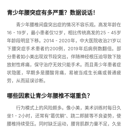
青少年腰突症有多严重？数据说话！
青少年腰椎间盘突出症的情况不容乐观。高发年龄在
16 - 19岁，最小患者仅12岁，相比传统高发的25 - 45岁
年龄段明显下移。2014 - 2020年，中大医院收治21岁以
下腰突症手术患者约200例，2019年后病例数翻倍。部
分患者如小美出现双节段突出，伴随神经根压迫导致下肢
放射性疼痛，保守治疗无效只能手术。而且青少年患者症
状隐匿，早期多是腰酸背痛，易被当成生长痛或普通疲
劳，从而延误诊断。
哪些因素让青少年腰椎不堪重负？
行为模式上的风险颇多。像小美，美术训练时每日久
坐1 - 2小时，还常有“葛优躺”、跷二郎腿等不良姿势，使
腰椎持续受压。同时缺乏运动，腰背肌群力量不足，久坐