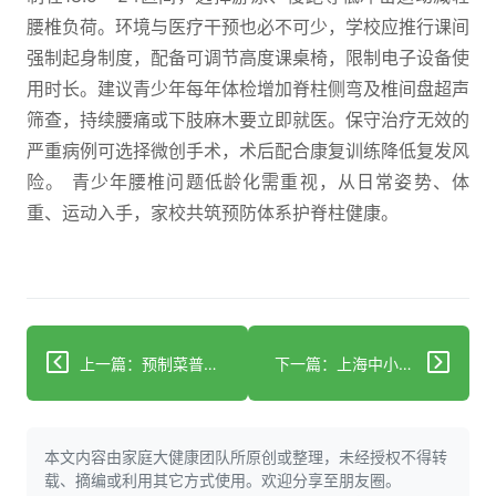
腰椎负荷。环境与医疗干预也必不可少，学校应推行课间
强制起身制度，配备可调节高度课桌椅，限制电子设备使
用时长。建议青少年每年体检增加脊柱侧弯及椎间盘超声
筛查，持续腰痛或下肢麻木要立即就医。保守治疗无效的
严重病例可选择微创手术，术后配合康复训练降低复发风
险。 青少年腰椎问题低龄化需重视，从日常姿势、体
重、运动入手，家校共筑预防体系护脊柱健康。
上一篇：预制菜普及时代，我们如何保障自己的饮食安全？
下一篇：上海中小学发臭午餐事件，孩子吃坏肚子谁负责？
本文内容由家庭大健康团队所原创或整理，未经授权不得转
载、摘编或利用其它方式使用。欢迎分享至朋友圈。