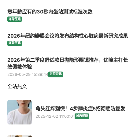
您年龄应有的30秒内坐站测试标准次数
环球医讯
2026年纽约瓣膜会议将发布结构性心脏病最新研究成果
环球医讯
2026年第二季度舒适款日抛隐形眼镜推荐，优瞳主打长
效佩戴体验
2026-05-29 15:39:44
医药资讯
全站热文
龟头红痒别慌！4步辨炎症5招彻底防复发
2025-12-02 11:00:01
国内健康