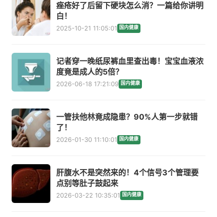
痤疮好了后留下硬块怎么消？一篇给你讲明
白！
2025-10-21 11:05:01
国内健康
记者穿一晚纸尿裤血里查出毒！宝宝血液浓
度竟是成人的5倍？
2026-06-18 17:21:09
国内健康
一管扶他林竟成隐患？90%人第一步就错
了！
2026-01-30 11:10:01
国内健康
肝腹水不是突然来的！4个信号3个管理要
点别等肚子鼓起来
2026-03-22 10:35:01
国内健康