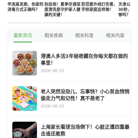
甲流高发期，你家的
别忽视！夏季空调深
防范紫外线灯伤害，
天津公厕
消毒方式正确吗？
度清洗是守护家人健
学校家庭这样做！
30秒，时
康的关键！
够吗？
最新资讯
相关疾病
相关科室
相关内容
港澳人多活3年秘密藏在你每天都在做的
事里！
2026-06-23
老人突然没劲儿、忘事快？小心贫血悄悄
偷走力气和记性！真不是老了
2026-06-23
上海家长看球当场倒下！心脏正遭四重暴
击谁还敢熬