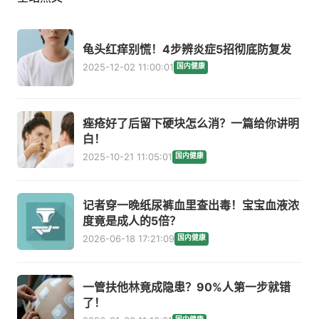
龟头红痒别慌！4步辨炎症5招彻底防复发
2025-12-02 11:00:01
国内健康
痤疮好了后留下硬块怎么消？一篇给你讲明
白！
2025-10-21 11:05:01
国内健康
记者穿一晚纸尿裤血里查出毒！宝宝血液浓
度竟是成人的5倍？
2026-06-18 17:21:09
国内健康
一管扶他林竟成隐患？90%人第一步就错
了！