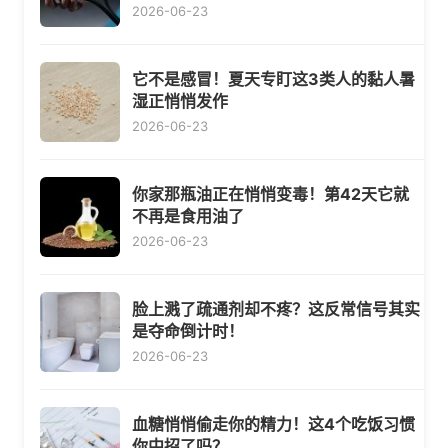
2026-06-23
它不是感冒！夏天专盯这3类人的黏人暑
湿正悄悄发作
2026-06-23
你家那瓶油正在悄悄变毒！第42天它就
不再是食用油了
2026-06-23
脸上溅了疏通剂却不疼？这反常信号其实
是夺命倒计时！
2026-06-23
血糖悄悄偷走你的精力！这4个吃饭习惯
你中招了吗？