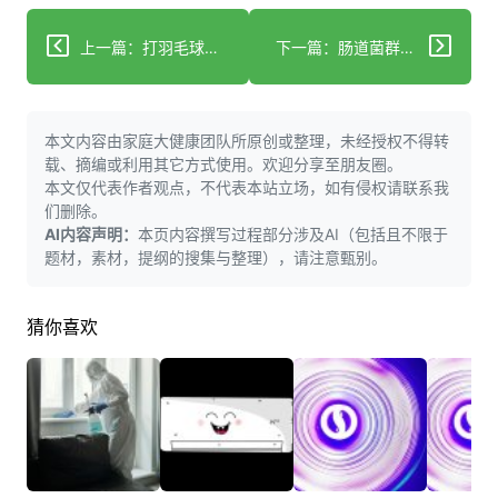
上一篇：打羽毛球好处多！提升23%灵敏度，降低37%疾病风险！
下一篇：肠道菌群是如何“助攻”肥胖的，你知道吗？
本文内容由家庭大健康团队所原创或整理，未经授权不得转
载、摘编或利用其它方式使用。欢迎分享至朋友圈。
本文仅代表作者观点，不代表本站立场，如有侵权请联系我
们删除。
AI内容声明：
本页内容撰写过程部分涉及AI（包括且不限于
题材，素材，提纲的搜集与整理），请注意甄别。
猜你喜欢