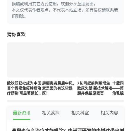
摘编或利用其它方式使用。欢迎分享至朋友圈。
本文仅代表作者观点，不代表本站立场，如有侵权请联系我
们删除。
猜你喜欢
欧狄沃获批成为中国
房颤患者最后中风，
7旬阿叔前列腺增生
十载同新 
首个胃癌免疫肿瘤治
就是因为有这些误
致尿失禁 新技术解难
——第十
疗药物 可显著延长胃
区！
题并保留原器官
角乳腺癌
癌晚期患者生存期
以诊疗均
腺癌防控
最新资讯
相关疾病
相关科室
相关内容
鼻窦炎怎么治疗才能根除？康诺亚研发的康悦达带来创