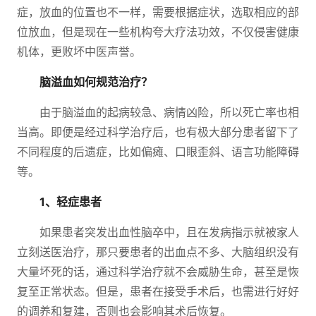
症，放血的位置也不一样，需要根据症状，选取相应的部
位放血，但是现在
一些机构夸大疗法功效，不仅侵害健康
机体，更败坏中医声誉。
脑溢血如何规范治疗？
由于脑溢血的起病较急、病情凶险，所以死亡率也相
当高。即便是经过科学治疗后，也有极大部分患者留下了
不同程度的后遗症，比如偏瘫、口眼歪斜、语言功能障碍
等。
1、轻症患者
如果患者突发出血性脑卒中，且在发病指示就被家人
立刻送医治疗，那只要患者的出血点不多、大脑组织没有
大量坏死的话，通过科学治疗就不会威胁生命，甚至是恢
复至正常状态。但是，患者在接受手术后，也需进行好好
的调养和复建，否则也会影响其术后恢复。