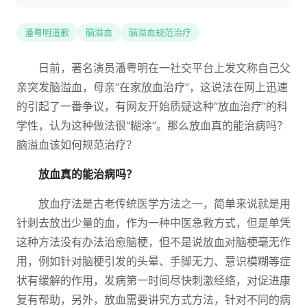
潘粤明道歉
脑溢血
脑溢血规范治疗
日前，著名演员潘粤明在一社交平台上发文称自己父
亲突发脑溢血，母亲“在家放血治疗”，这说法在网上迅速
的引起了一番争议，有网友开始质疑这种“放血治疗”的科
学性，认为这种做法很“糊涂”。那么放血真的能治病吗？
脑溢血该如何规范治疗？
放血真的能治病吗？
放血疗法是古老传统医学方法之一，简单来说就是用
针刺去放出少量的血，作为一种中医急救方式，但是单凭
这种方法没有办法治愈脑梗，但不是说放血对脑梗毫无作
用，例如针对脑梗引发的头晕、手脚无力、意识模糊等症
状有缓解的作用，发病第一时间尽快刺激经络，对促进康
复有帮助，另外，放血需要讲究方式方法，针对不同的病