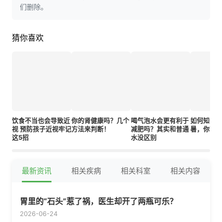
们删除。
猜你喜欢
饮食不当也会导致近
你的肾健康吗？几个
喝气泡水会更有利于
如何知道
视 预防孩子近视牢记
方法来判断！
减肥吗？其实和普通
暑，你可
这5招
水没区别
最新资讯
相关疾病
相关科室
相关内容
胃里的“石头”惹了祸，医生却开了两瓶可乐？
2026-06-24