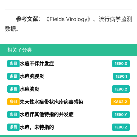
参考文献
：《Fields Virology》、流行病学监测
数据。
相关子分类
水痘不伴并发症
条目
1E90.0
水痘脑膜炎
条目
1E90.1
水痘脑炎
条目
1E90.2
先天性水痘带状疱疹病毒感染
条目
KA62.2
水痘伴其他特指的并发症
条目
1E90.Y
水痘，未特指的
条目
1E90.Z