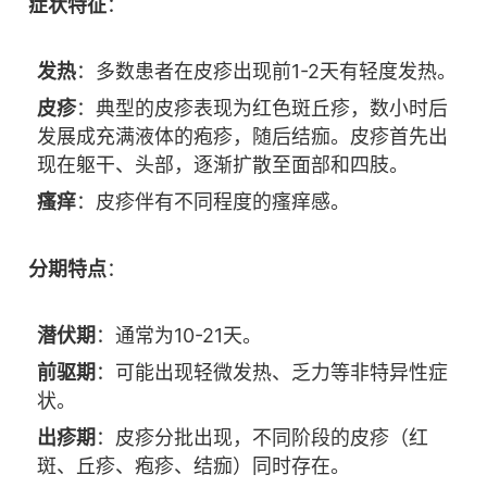
症状特征
：
发热
：多数患者在皮疹出现前1-2天有轻度发热。
皮疹
：典型的皮疹表现为红色斑丘疹，数小时后
发展成充满液体的疱疹，随后结痂。皮疹首先出
现在躯干、头部，逐渐扩散至面部和四肢。
瘙痒
：皮疹伴有不同程度的瘙痒感。
分期特点
：
潜伏期
：通常为10-21天。
前驱期
：可能出现轻微发热、乏力等非特异性症
状。
出疹期
：皮疹分批出现，不同阶段的皮疹（红
斑、丘疹、疱疹、结痂）同时存在。