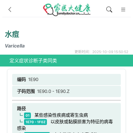
水痘
Varicella
更新时间：2025-10-09 15:50:52
定义
症状
诊断
子类
同类
编码
1E90
子码范围
1E90.0 - 1E90.Z
路径
某些感染性疾病或寄生虫病
01
以皮肤或黏膜损害为特征的病毒
1E70 - 1F0Z
感染