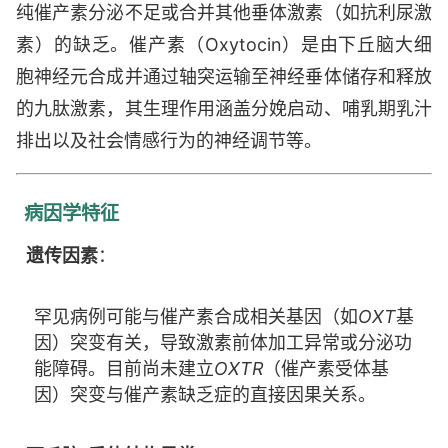
纯催产素分泌不足或合并其他垂体激素（如抗利尿激
素）的缺乏。催产素（Oxytocin）是由下丘脑大细
胞神经元合成并通过轴突运输至神经垂体储存和释放
的九肽激素，其生理作用涵盖分娩启动、哺乳期乳汁
排出以及社会情感行为的神经调节等。
病因学特征
遗传因素
：
罕见病例可能与催产素合成相关基因（如
OXT
基
因）突变有关，导致激素前体加工异常或分泌功
能障碍。目前尚未建立
OXTR
（催产素受体基
因）突变与催产素缺乏症的直接因果关系。