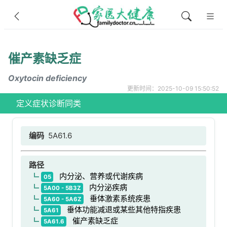
催产素缺乏症
Oxytocin deficiency
更新时间：2025-10-09 15:50:52
定义
症状
诊断
同类
编码
5A61.6
路径
内分泌、营养或代谢疾病
05
内分泌疾病
5A00 - 5B3Z
垂体激素系统疾患
5A60 - 5A6Z
垂体功能减退或某些其他特指疾患
5A61
催产素缺乏症
5A61.6