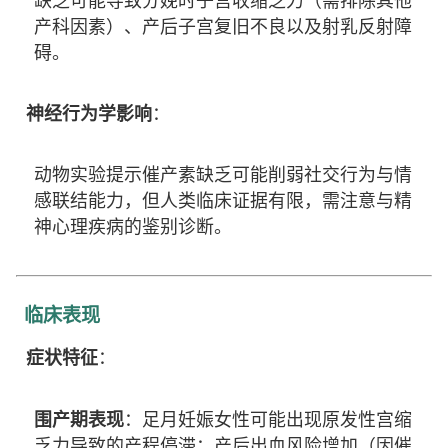
缺乏可能导致分娩时子宫收缩乏力（需排除其他
产科因素）、产后子宫复旧不良以及射乳反射障
碍。
神经行为学影响
：
动物实验提示催产素缺乏可能削弱社交行为与情
感联结能力，但人类临床证据有限，需注意与精
神心理疾病的鉴别诊断。
临床表现
症状特征
：
围产期表现
：足月妊娠女性可能出现原发性宫缩
乏力导致的产程停滞；产后出血风险增加（因催