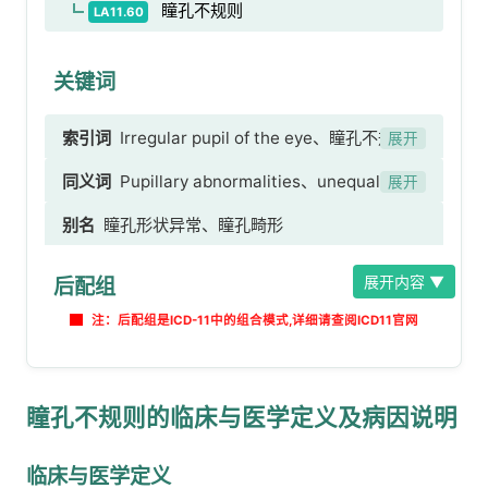
瞳孔不规则
LA11.60
关键词
索引词
Irregular pupil of the eye、瞳孔不规
展开
则、瞳孔异常、瞳孔不对称或不等大 [possible
同义词
Pupillary abnormalities、unequal
展开
translation]、瞳孔不对称或不等大
pupils
别名
瞳孔形状异常、瞳孔畸形
展开内容 ▼
后配组
注：后配组是ICD-11中的组合模式,详细请查阅ICD11官网
瞳孔不规则的临床与医学定义及病因说明
临床与医学定义