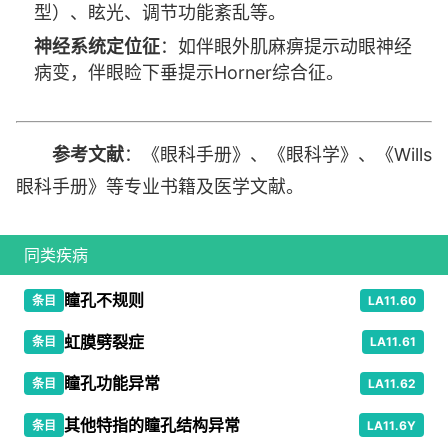
型）、眩光、调节功能紊乱等。
神经系统定位征
：如伴眼外肌麻痹提示动眼神经
病变，伴眼睑下垂提示Horner综合征。
参考文献
：《眼科手册》、《眼科学》、《Wills
眼科手册》等专业书籍及医学文献。
同类疾病
瞳孔不规则
条目
LA11.60
虹膜劈裂症
条目
LA11.61
瞳孔功能异常
条目
LA11.62
其他特指的瞳孔结构异常
条目
LA11.6Y