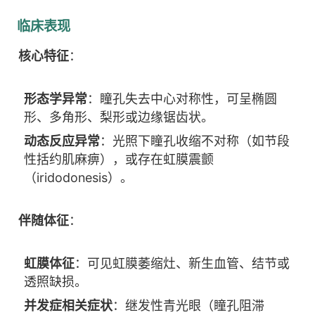
临床表现
核心特征
：
形态学异常
：瞳孔失去中心对称性，可呈椭圆
形、多角形、梨形或边缘锯齿状。
动态反应异常
：光照下瞳孔收缩不对称（如节段
性括约肌麻痹），或存在虹膜震颤
（iridodonesis）。
伴随体征
：
虹膜体征
：可见虹膜萎缩灶、新生血管、结节或
透照缺损。
并发症相关症状
：继发性青光眼（瞳孔阻滞