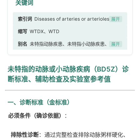
关键词
索引词
Diseases of arteries or arterioles、未
展开
特指的动脉或小动脉疾病、动脉疾病NOS、小动脉
缩写
WTDX、WTD
疾病NOS、动脉病、主动脉疾病，不可归类在他处
别名
未特指动脉疾患、未特指小动脉疾患、未指
者、主动脉疾病
展开
明动脉或小动脉疾患、不明动脉或小动脉疾病、
Unspecified-arterial-or-small-artery-disease
未特指的动脉或小动脉疾病（BD5Z）诊
断标准、辅助检查及实验室参考值
一、诊断标准（金标准）
必须条件（确诊依据）
：
排除性诊断
：通过完整检查排除动脉粥样硬化、