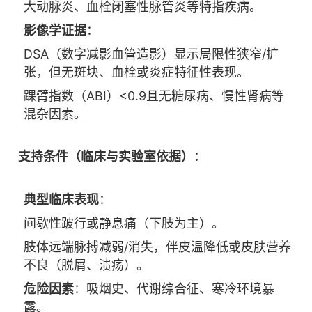
大动脉炎、血栓闭塞性脉管炎等特指疾病。
影像学证据
：
DSA（数字减影血管造影）显示局限性狭窄/扩
张，但无斑块、血栓或炎症特征性表现。
踝臂指数（ABI）<0.9且无糖尿病、慢性肾病等
混杂因素。
支持条件（临床与实验室依据）
：
典型临床表现
：
间歇性跛行或静息痛（下肢为主）。
肢体远端脉搏减弱/消失，伴皮温降低或皮肤营养
不良（脱屑、溃疡）。
危险因素
：吸烟史、代谢综合征、寒冷环境暴
露。