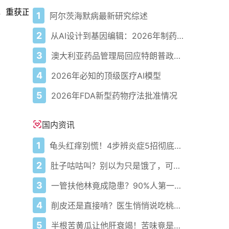
”，重获正常手部功能
1
阿尔茨海默病最新研究综述
2
从AI设计到基因编辑：2026年制药领域重大突破
3
澳大利亚药品管理局回应特朗普政府准备宣布自闭症重磅消息
4
2026年必知的顶级医疗AI模型
5
2026年FDA新型药物疗法批准情况
国内资讯
1
龟头红痒别慌！4步辨炎症5招彻底防复发
2
肚子咕咕叫？别以为只是饿了，可能是身体在求救！
3
一管扶他林竟成隐患？90%人第一步就错了！
4
削皮还是直接啃？医生悄悄说吃桃的南北真相藏在这3个关键点
5
半根苦黄瓜让他肝衰竭！苦味竟是死亡倒计时？