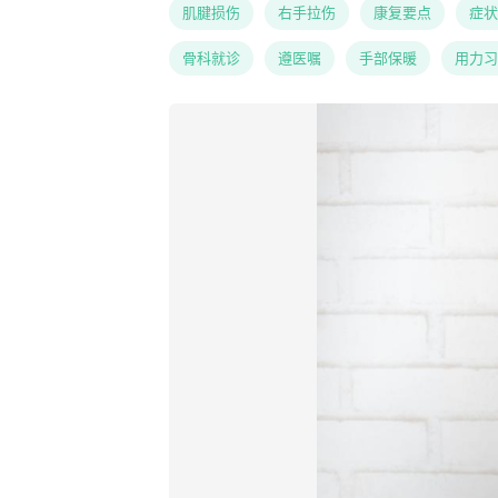
肌腱损伤
右手拉伤
康复要点
症状
骨科就诊
遵医嘱
手部保暖
用力习