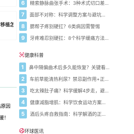
6
精索静脉曲张手术：3种术式切口差异与选择指南
7
面部不对称：科学调整方案与避坑指南
后移植怎么选？
8
腮帮子疼别硬扛？6类病因需警惕
9
牙疼难忍别硬扛：8个科学缓痛方法收好
健康科普
1
鼻中隔偏曲术后多久能恢复？关键看这几点
2
车前草能清热利尿？禁忌副作用+正确用法要牢记
3
吃太辣肚子痛？科学缓解4步走，避免“辣出胃炎”
4
健康减脂增肌：科学饮食运动方案，助你高效达成目标
出原因
5
酒后头疼自救指南：科学解酒的正确打开方式
缓！
环球医讯