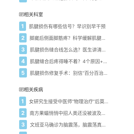
相关科室
1
肌腱损伤有哪些信号？早识别早干预
2
脚崴后侧面脚筋疼？科学缓解肌腱损伤避免慢性痛
3
肌腱损伤缝合线怎么选？医生讲清关键原则
4
肌腱缝合后疼得睡不着？4个原因+科学缓解法帮你少遭罪
5
肌腱损伤修复手术：别信“百分百治愈”承诺
相关疾病
1
女研究生接受中医师“物理治疗”后莫名怀孕
2
南方果蝠悄悄中招人类还没被波及我们该慌吗
3
文班亚马确诊为脑震荡，脑震荡真会要命吗？