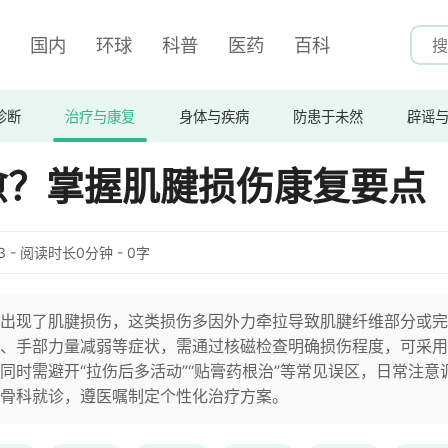
国内
环球
科普
医药
百科
诊断
治疗与康复
身体与疾病
防患于未然
辟谣
愈？掌握肌腱损伤康复要点
:03 - 阅读时长0分钟 - 0字
出现了肌腱损伤，这类损伤多因外力牵拉导致肌腱纤维部分或完
、手部力量减弱等症状，需通过核磁检查明确损伤程度，可采用
同时需避开“拉伤后多活动”“贴膏药根治”等常见误区，日常注意
骨科就诊，遵医嘱制定个性化治疗方案。