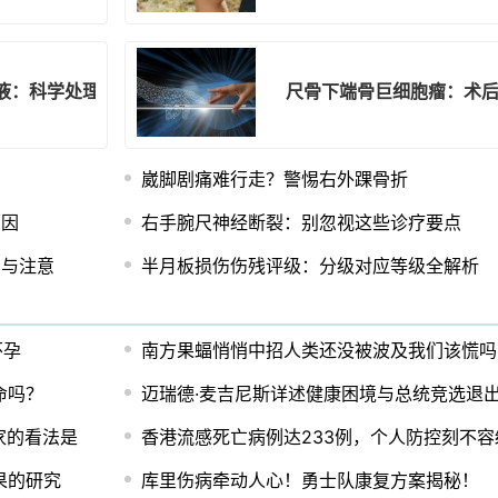
液：科学处理5步法
尺骨下端骨巨细胞瘤：术
崴脚剧痛难行走？警惕右外踝骨折
原因
右手腕尺神经断裂：别忽视这些诊疗要点
用与注意
半月板损伤伤残评级：分级对应等级全解析
怀孕
南方果蝠悄悄中招人类还没被波及我们该慌吗
命吗？
迈瑞德·麦吉尼斯详述健康困境与总统竞选退
家的看法是
香港流感死亡病例达233例，个人防控刻不容
果的研究
库里伤病牵动人心！勇士队康复方案揭秘！