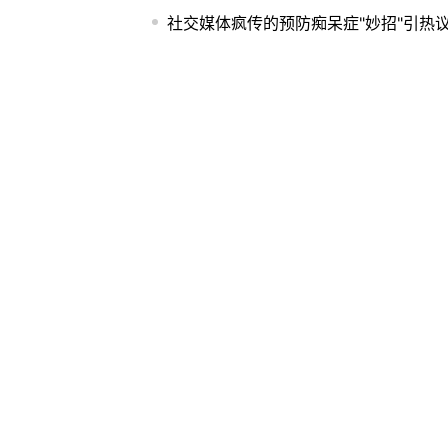
社交媒体疯传的预防痴呆症"妙招"引热