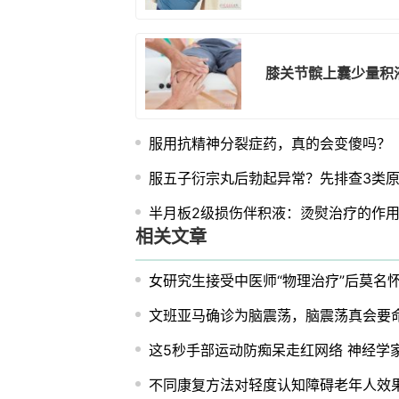
膝关节髌上囊少量积
服用抗精神分裂症药，真的会变傻吗？
服五子衍宗丸后勃起异常？先排查3类
半月板2级损伤伴积液：烫熨治疗的作
相关文章
女研究生接受中医师“物理治疗”后莫名
文班亚马确诊为脑震荡，脑震荡真会要
这5秒手部运动防痴呆走红网络 神经学
不同康复方法对轻度认知障碍老年人效