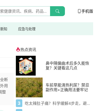
手机版
与新知
应急与处理
热点资讯
鼻中隔偏曲术后多久能恢
复？关键看这几点
全断
车前草能清热利尿？禁忌
外用
副作用+正确用法要牢记
调整
3
吃太辣肚子痛？科学缓解4步走，避免“辣出胃炎”