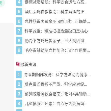
4
健康减脂增肌：科学饮食运动方案，助你高效达成目标
复
5
酒后头疼自救指南：科学解酒的正确打开方式
6
急性肠胃炎黄金4小时自救：正确处置与误区避坑关键
7
科学减重：精准把控热量缺口是核心
8
肋骨下方疼痛警示录：三大病因识别指南
9
毛冬青辅助脑血栓防治：3个作用要清楚，别乱用药
最新资讯
1
青春期胸部发育：科学方法助力健康成长
2
反克雷氏骨折不严重，科学应对促康复
3
前列腺囊肿饮食指南：吃对4类辅助缓解不适
4
儿童慎服四环素：当心牙齿变黄留隐患