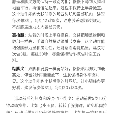
膝盖和脚尖方向保持一致别内扣；慢慢下蹲到大腿和
地面平行，再慢慢站起来，过程中保持上半身挺直。
这个动作能练大腿前侧的股四头肌和臀部肌肉，建议
每次做3组，每组12到15次，注意膝盖别超过脚尖，
不然膝盖压力太大容易受伤。
高抬腿
：站着的时候上半身挺直，交替把膝盖抬到和
髋部一样高，手臂自然摆动跟着节奏来。这个动作能
增强腿部力量和灵活性，还能帮着消耗热量，建议每
次做3组，每组30秒，尽量保持动作标准别偷工减
料。
踮脚尖
：双脚和肩膀一样宽站好，慢慢踮起脚尖到最
高处，停留2秒再慢慢放下，注意保持身体平衡别
晃。这个动作能练小腿后侧的腓肠肌，让小腿线条更
好看，建议每次做3组，每组20到30次。
运动前后的热身和冷身也不能少：运动前做5到10分
钟动态拉伸，比如弓步压腿、转转手腕脚踝，避免肌肉拉
伤；运动后做5到10分钟静态拉伸，比如拉一拉腿部后