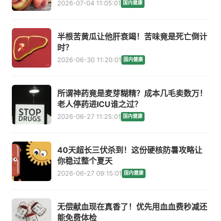
2026-07-04 11:05:01
国内健康
半根苦黄瓜让他肝衰竭！苦味竟是死亡倒计
时？
2026-06-30 11:20:01
国内健康
所谓神药竟是麦芽糊精？成本几毛卖数万！
老人停药进ICU谁之过？
2026-06-27 11:25:01
国内健康
40天超长三伏杀到！这份硬核防暑攻略让
你稳过整个夏天
2026-06-27 09:15:01
国内健康
无偿献血现在真香了！优先用血血费秒减还
能免费体检