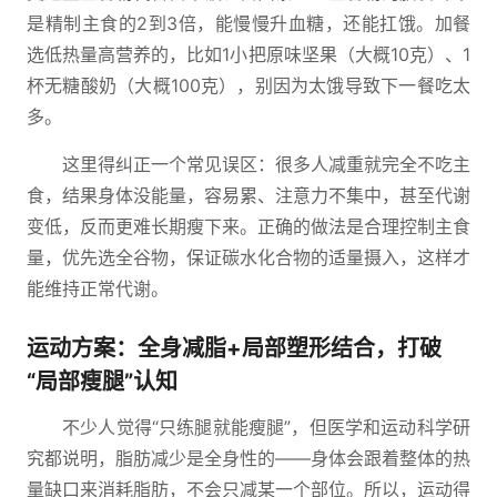
是精制主食的2到3倍，能慢慢升血糖，还能扛饿。加餐
选低热量高营养的，比如1小把原味坚果（大概10克）、1
杯无糖酸奶（大概100克），别因为太饿导致下一餐吃太
多。
这里得纠正一个常见误区：很多人减重就完全不吃主
食，结果身体没能量，容易累、注意力不集中，甚至代谢
变低，反而更难长期瘦下来。正确的做法是合理控制主食
量，优先选全谷物，保证碳水化合物的适量摄入，这样才
能维持正常代谢。
运动方案：全身减脂+局部塑形结合，打破
“局部瘦腿”认知
不少人觉得“只练腿就能瘦腿”，但医学和运动科学研
究都说明，脂肪减少是全身性的——身体会跟着整体的热
量缺口来消耗脂肪，不会只减某一个部位。所以，运动得