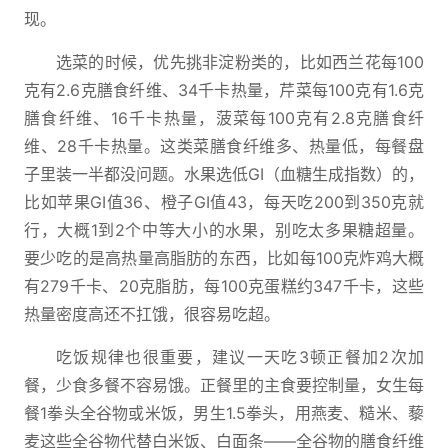
现。
选菜的时候，优先挑非淀粉类的，比如西兰花每100
克有2.6克膳食纤维、34千卡热量，芹菜每100克有1.6克
膳食纤维、16千卡热量，菠菜每100克有2.8克膳食纤
维、28千卡热量。这类菜膳食纤维多、热量低，每餐盘
子里装一半都没问题。水果选低GI（血糖生成指数）的，
比如苹果GI值36、橙子GI值43，每天吃200到350克就
行，大概1到2个中等大小的水果，别吃太多果糖超量。
要少吃的是高热量高脂肪的东西，比如每100克炸鸡大概
有279千卡、20克脂肪，每100克蛋糕约347千卡，这些
热量密度高还不扛饿，很容易吃超。
吃饭规律也很重要，建议一天吃3顿正餐加2次加
餐，少食多餐不容易饿。正餐里的主食要控制量，女生每
餐1拳头全谷物或米饭，男生1.5拳头，用燕麦、糙米、藜
麦这些全谷物代替白米饭、白面条——全谷物的膳食纤维