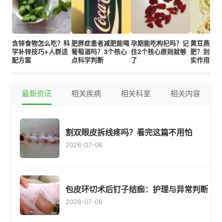
含锌食物怎么吃？科
肥胖症患者减肥能喝
孕期能吃枸杞吗？记
黄豆燕麦
学补锌技巧+人群适
葡萄酒吗？3个核心
住2个核心原则就够
肥？别搞
配方案
点科学判断
了
实作用是
最新资讯
相关疾病
相关科室
相关内容
割双眼皮拆线疼吗？看完这篇不用怕
2026-07-06
包皮环切术后钉子结痂：护理与异常判断
2026-07-06