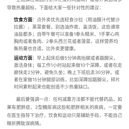
导致热量超标，下面给大家一些针对性的建议：
饮食方面
：点外卖优先选轻食沙拉（用油醋汁代替沙
拉酱）、蒸菜套餐，别选油炸类、盖浇饭，这些通常
油盐都多；自带午餐可以准备1拳头糙米、1手掌心鸡
胸肉或者鱼肉、2拳头西兰花或者菠菜，这样营养均
衡热量也合适，比外卖更健康。
运动方面
：早上起床后做5分钟高抬腿或者踮脚尖，
激活身体；每工作1小时站起来做10个深蹲，或者在走
廊快走2分钟，避免久坐；晚上下班后走30分钟，或
者在家做15分钟腿部训练，比如深蹲加踮脚尖，碎片
时间累积起来也能创造不少热量缺口。
最后要强调一点：任何减重方法都不能代替药品，如
果有肥胖症、2型糖尿病这些和肥胖相关的疾病，一定要
在医生指导下治疗，饮食和运动只是辅助手段，不能自己
瞎折腾耽误病情。