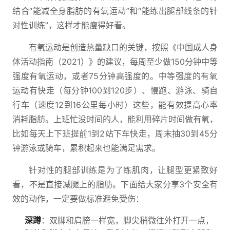
结合“能减全身脂肪的有氧运动”和“能练出腿部线条的针
对性训练”，这样才能瘦得好看。
有氧运动是创造热量缺口的关键，按照《中国成人身
体活动指南（2021）》的建议，每周至少做150分钟中等
强度有氧运动，或者75分钟高强度的。中等强度的有氧
运动有快走（每分钟100到120步）、慢跑、游泳、骑自
行车（速度12到16公里每小时）这些，能有效提高心率
消耗脂肪。上班忙没时间的人，能利用碎片时间做有氧，
比如每天上下班提前1到2站下车快走，周末抽30到45分
钟游泳或骑车，累积起来也能满足需求。
针对性的腿部训练是为了练肌肉，让腿型更紧致好
看，不是直接减腿上的脂肪。下面给大家分享3个安全有
效的动作，一定要做标准避免受伤：
深蹲
：双脚和肩膀一样宽，脚尖稍微往外打开一点，