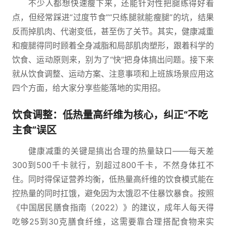
不少人都想快速瘦下来，还能针对性把腿练得好看
点，但经常踩进“过度节食”“只练腿就能瘦腿”的坑，结果
反而掉肌肉、代谢变低，甚至伤了关节。其实，健康减重
和瘦腿得同时顾着全身减脂和局部肌肉塑形，跟着科学的
饮食、运动原则来，别为了“快”把身体搞出问题。接下来
就从饮食调整、运动方案、注意事项和上班族场景应用这
四个方面，给大家分享些能落地的实用招。
饮食调整：低热量高纤维为核心，纠正“不吃
主食”误区
健康减重的关键是搞出合理的热量缺口——每天差
300到500千卡就行，别超过800千卡，不然身体扛不
住。同时得保证营养均衡，低热量高纤维的饮食模式能在
控热量的同时扛饿，避免因为太饿忍不住暴饮暴食。按照
《中国居民膳食指南（2022）》的建议，成年人每天得
吃够25到30克膳食纤维，这需要靠合理搭配食物来实