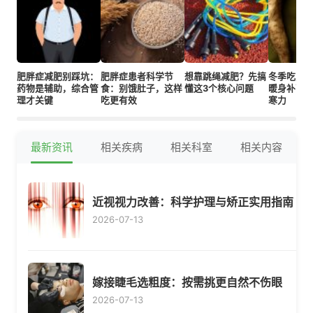
肥胖症减肥别踩坑：
肥胖症患者科学节
想靠跳绳减肥？先搞
冬季吃对4
药物是辅助，综合管
食：别饿肚子，这样
懂这3个核心问题
暖身补营
理才关键
吃更有效
寒力
最新资讯
相关疾病
相关科室
相关内容
近视视力改善：科学护理与矫正实用指南
2026-07-13
嫁接睫毛选粗度：按需挑更自然不伤眼
2026-07-13