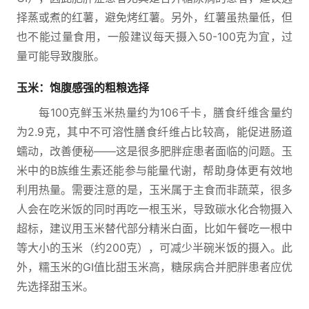
择蒸或煮的红薯，避免烤红薯。另外，红薯虽热量低，但
也不能过量食用，一般建议每天摄入50-100克为宜，过
量可能导致腹胀。
玉米：饱腹感强的粗粮选择
每100克鲜玉米热量约为106千卡，膳食纤维含量约
为2.9克，其中不可溶性膳食纤维占比较高，能促进肠道
蠕动，改善便秘——这是很多肥胖症患者面临的问题。玉
米中的B族维生素还能参与能量代谢，帮助身体更有效地
利用热量。需要注意的是，玉米属于主食而非蔬菜，很多
人会在吃米饭的同时再吃一根玉米，导致碳水化合物摄入
超标，建议用玉米替代部分精米白面，比如午餐吃一根中
等大小的玉米（约200克），可减少半碗米饭的摄入。此
外，糯玉米的GI值比甜玉米高，糖尿病合并肥胖患者应优
先选择甜玉米。