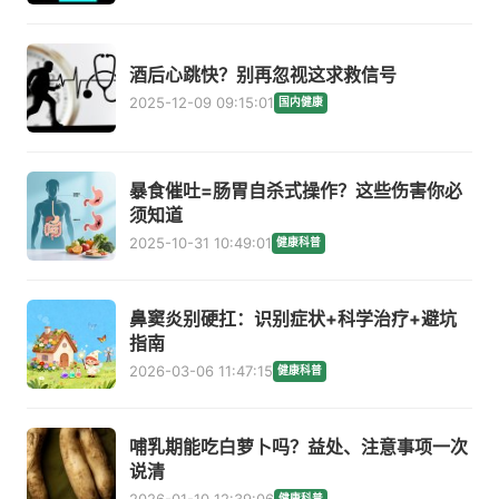
酒后心跳快？别再忽视这求救信号
2025-12-09 09:15:01
国内健康
暴食催吐=肠胃自杀式操作？这些伤害你必
须知道
2025-10-31 10:49:01
健康科普
鼻窦炎别硬扛：识别症状+科学治疗+避坑
指南
2026-03-06 11:47:15
健康科普
哺乳期能吃白萝卜吗？益处、注意事项一次
说清
健康科普