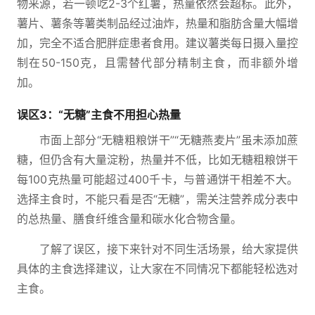
物来源，若一顿吃2-3个红薯，热量依然会超标。此外，
薯片、薯条等薯类制品经过油炸，热量和脂肪含量大幅增
加，完全不适合肥胖症患者食用。建议薯类每日摄入量控
制在50-150克，且需替代部分精制主食，而非额外增
加。
误区3：“无糖”主食不用担心热量
市面上部分“无糖粗粮饼干”“无糖燕麦片”虽未添加蔗
糖，但仍含有大量淀粉，热量并不低，比如无糖粗粮饼干
每100克热量可能超过400千卡，与普通饼干相差不大。
选择主食时，不能只看是否“无糖”，需关注营养成分表中
的总热量、膳食纤维含量和碳水化合物含量。
了解了误区，接下来针对不同生活场景，给大家提供
具体的主食选择建议，让大家在不同情况下都能轻松选对
主食。