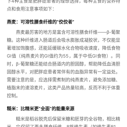
下4种主食是肥胖症患者的理想选择，每种主食的营养特
点和食用注意事项如下：
燕麦：可溶性膳食纤维的“佼佼者”
燕麦最厉害的地方是富含可溶性膳食纤维——β-葡聚
糖。这种纤维进入肠道后会吸水膨胀成凝胶状，不仅能显
著增加饱腹感，还能延缓碳水化合物吸收速度，降低食物
GI值（纯燕麦片的GI值约为55，属于中低GI食物）。同
时，β-葡聚糖还能结合肠道内的胆固醇，帮助降低血清胆
固醇水平，对肥胖症患者常伴有的血脂异常有一定益处。
需要注意的是，应选择需煮制的纯燕麦片，避免添加糖、
植脂末的速溶麦片，这类产品热量较高，反而不利于体重
控制。
糙米：比精米更“全面”的能量来源
糙米是稻谷脱壳后保留米糠和胚芽的全谷物，相比精
米，它保留了更多膳食纤维、B族维生素（如维生素B1、