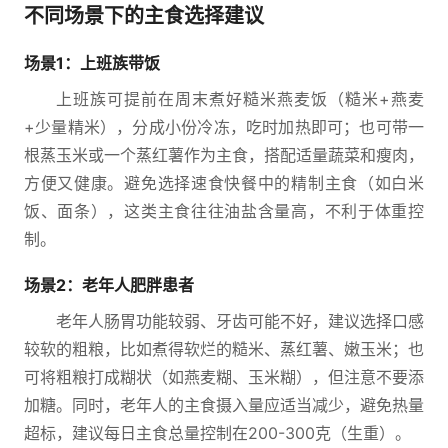
不同场景下的主食选择建议
场景1：上班族带饭
上班族可提前在周末煮好糙米燕麦饭（糙米+燕麦
+少量精米），分成小份冷冻，吃时加热即可；也可带一
根蒸玉米或一个蒸红薯作为主食，搭配适量蔬菜和瘦肉，
方便又健康。避免选择速食快餐中的精制主食（如白米
饭、面条），这类主食往往油盐含量高，不利于体重控
制。
场景2：老年人肥胖患者
老年人肠胃功能较弱、牙齿可能不好，建议选择口感
较软的粗粮，比如煮得软烂的糙米、蒸红薯、嫩玉米；也
可将粗粮打成糊状（如燕麦糊、玉米糊），但注意不要添
加糖。同时，老年人的主食摄入量应适当减少，避免热量
超标，建议每日主食总量控制在200-300克（生重）。