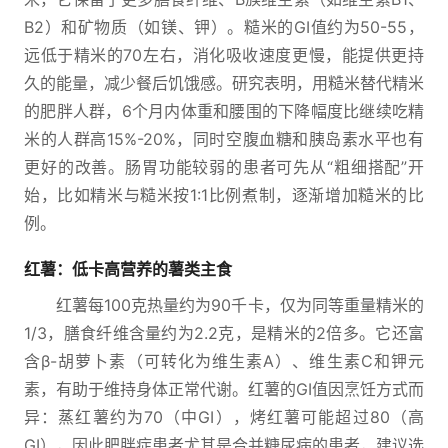
B2）和矿物质（如镁、钾）。糙米的GI值约为50-55，
远低于精米的70左右，消化吸收速度更慢，能提供更持
久的能量，减少餐后饥饿感。研究表明，用糙米替代精米
的肥胖人群，6个月内体重和腰围的下降幅度比继续吃精
米的人群高15%-20%，同时空腹血糖和胰岛素水平也有
更好的改善。肠胃功能较弱的患者可先从“粗细搭配”开
始，比如精米与糙米按1:1比例煮制，逐渐增加糙米的比
例。
红薯：低卡高营养的薯类主食
红薯每100克热量约为90千卡，仅为同等重量精米的
1/3，膳食纤维含量约为2.2克，是精米的2倍多。它还富
含β-胡萝卜素（可转化为维生素A）、维生素C和钾元
素，有助于维持身体正常代谢。红薯的GI值因烹饪方式而
异：蒸红薯约为70（中GI），烤红薯可能超过80（高
GI），因此肥胖症患者尤其是合并糖尿病的患者，建议选