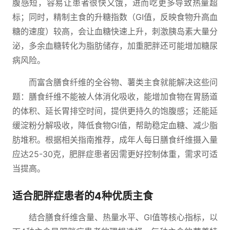
腹感短，容易让患者很快又饿，进而吃更多导致热量超
标；同时，精制主食的升糖指数（GI值，反映食物升高血
糖的速度）较高，会让血糖快速上升，刺激胰岛素大量分
泌，多余血糖转化为脂肪储存，加重肥胖还可能增加糖尿
病风险。
而富含膳食纤维的全谷物、薯类主食就能解决这些问
题：膳食纤维不能被人体消化吸收，能增加食物在胃肠道
的体积、延长胃排空时间，提供更持久的饱腹感；还能延
缓淀粉分解吸收，降低食物GI值，帮助稳定血糖、减少脂
肪堆积。根据相关指南推荐，成年人每日膳食纤维摄入量
应达25-30克，肥胖症患者因需更好控制体重，需求可适
当提高。
适合肥胖症患者的4种优质主食
结合膳食纤维含量、热量水平、GI值等核心指标，以