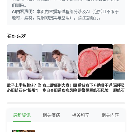
们删除。
AI内容声明：
本页内容撰写过程部分涉及AI（包括且不限于
题材，素材，提纲的搜集与整理），请注意甄别。
猜你喜欢
肚子上半按着疼？当
右上腹痛别大意！四
后背右下方肋骨不适
深呼吸右
心胆结石在"捣蛋"！
步自查胆系疾病风险
需警惕胆结石风险
胆结石？
最新资讯
相关疾病
相关科室
相关内容