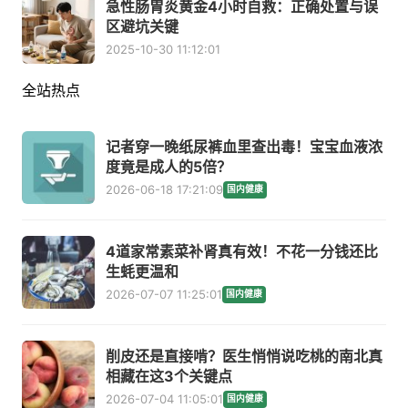
急性肠胃炎黄金4小时自救：正确处置与误
区避坑关键
2025-10-30 11:12:01
全站热点
记者穿一晚纸尿裤血里查出毒！宝宝血液浓
度竟是成人的5倍？
2026-06-18 17:21:09
国内健康
4道家常素菜补肾真有效！不花一分钱还比
生蚝更温和
2026-07-07 11:25:01
国内健康
削皮还是直接啃？医生悄悄说吃桃的南北真
相藏在这3个关键点
2026-07-04 11:05:01
国内健康