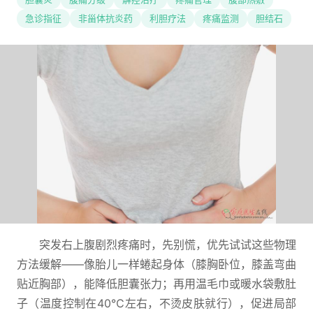
急诊指征
非甾体抗炎药
利胆疗法
疼痛监测
胆结石
突发右上腹剧烈疼痛时，先别慌，优先试试这些物理
方法缓解——像胎儿一样蜷起身体（膝胸卧位，膝盖弯曲
贴近胸部），能降低胆囊张力；再用温毛巾或暖水袋敷肚
子（温度控制在40℃左右，不烫皮肤就行），促进局部