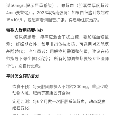
过50mg/L提示严重感染）、做超声（胆囊壁厚度超过
4mm要警惕）。2023年指南强调：如果白细胞计数超过
15×10⁹/L，或超声看到胆管扩张，得启动住院治疗。
特殊人群用药要小心
糖尿病患者：疼痛应激会干扰血糖，要加强血糖监
测； 妊娠期女性：禁用非甾体抗炎药，可选用对乙酰氨
基酚替代； 老年患者：用解痉药需调整剂量，建议在药
师指导下做个体化治疗； 所有药物调整都要经专业医师
评估，别自行更改。
平时怎么预防复发
饮食干预：每天胆固醇摄入不超过300mg，重点少吃
动物内脏、肥肉等高胆固醇食物；
定期监测：每6个月做一次肝胆系统超声，动态观察
结石变化；