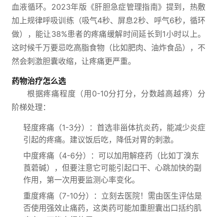
血液循环。2023年版《肝胆急症管理指南》提到，热敷
加上规律呼吸训练（吸气4秒、屏息2秒、呼气6秒，循环
做），能让38%患者的疼痛缓解时间延长到1小时以上。
这时候千万要忌吃高脂食物（比如肥肉、油炸食品），不
然会刺激胆囊收缩，让疼痛更严重。
药物治疗怎么选
根据疼痛程度（用0-10分打分，分数越高越疼）分
阶梯处理：
轻度疼痛（1-3分）：首选非甾体抗炎药，能减少炎症
引起的疼痛。建议饭后吃，降低对胃的刺激。
中度疼痛（4-6分）：可以加用解痉药（比如丁溴东
莨菪碱），但要注意它可能引起口干、心跳加快的副
作用，第一次用要监测心率变化。
重度疼痛（7-10分）：立刻去医院！需由医生评估是
否使用强效止痛药，这类药可能加重胆囊出口括约肌