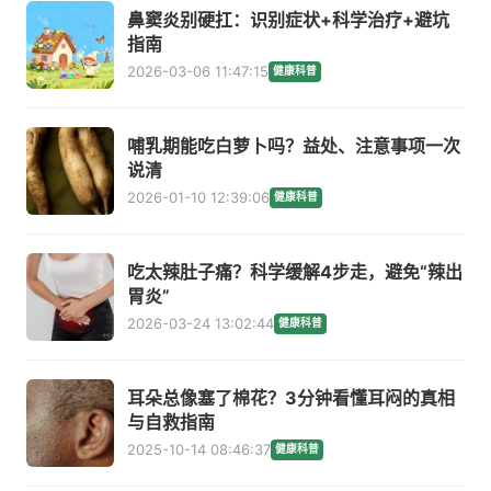
鼻窦炎别硬扛：识别症状+科学治疗+避坑
指南
2026-03-06 11:47:15
健康科普
哺乳期能吃白萝卜吗？益处、注意事项一次
说清
2026-01-10 12:39:06
健康科普
吃太辣肚子痛？科学缓解4步走，避免“辣出
胃炎”
2026-03-24 13:02:44
健康科普
耳朵总像塞了棉花？3分钟看懂耳闷的真相
与自救指南
2025-10-14 08:46:37
健康科普