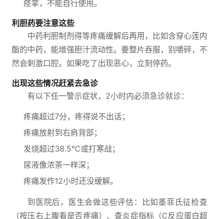
痉挛，不能自行使用。
利胆药要注意这些
中药利胆制剂得等疼痛缓解后再用，比如含穿心莲内
酯的中药，能增强胆汁流动性。要整片吞服，别嚼碎，不
然会刺激口腔。如果吃了出现恶心，立刻停药。
出现这些情况赶紧去急诊
有以下任一警示症状，2小时内必须急诊就诊：
疼痛超过7分，疼得说不出话；
疼痛放射到右肩背部；
发烧超过38.5℃或打寒战；
尿液像浓茶一样深；
疼痛发作12小时还没缓解。
到医院后，医生会做这些评估：比如墨菲氏征检查
（按压右上腹看是否疼痛）、查炎症指标（C反应蛋白超