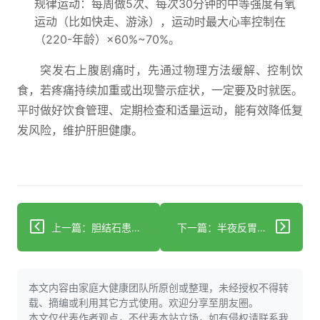
规律运动：每周做5次、每次30分钟的中等强度有氧
运动（比如快走、游泳），运动时最大心率控制在
（220-年龄）×60%~70%。
突发右上腹剧痛时，先通过物理方法缓解、控制饮
食，若疼痛持续加重或出现警示症状，一定要及时就医。
平时做好饮食管理、定期检查和适量运动，能有效降低复
发风险，维护肝胆健康。
上一篇：胆结石患者怎么吃？4类食物护胆囊健康
下一篇：半夜反胃想吐？可能是胆结石！教你科学判断
本文内容由家庭大健康团队所原创或整理，未经授权不得转
载、摘编或利用其它方式使用。欢迎分享至朋友圈。
本文仅代表作者观点，不代表本站立场，如有侵权请联系我