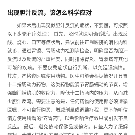
出现胆汁反流，该怎么科学应对
如果术后出现疑似胆汁反流的症状，不要慌，可按照
以下步骤有序处理： 首先，及时就医明确诊断。出现反
酸、烧心、口苦等症状后，建议前往正规医院的消化内科
就诊，通过胃镜、胃肠动力检测等检查，明确是否为胆汁
反流以及反流的严重程度，同时排除胃炎、胃溃疡等其他
可能的疾病。不要仅凭症状自行判断，以免延误病情。
其次，严格遵医嘱使用药物。医生可能会根据情况开具胃
十二指肠动力药物，这类药物能调节胃肠蠕动的节奏，增
强幽门括约肌的收缩力，降低十二指肠内的压力，从而减
少胆汁反流。需要注意的是，任何药物的使用都必须遵循
医嘱，不可自行购买、增减剂量或调整疗程，更不能听信
偏方使用所谓的“养胃药”，以免影响治疗效果或引发不良
反应。 最后，避免依赖保健品或偏方。有些人为了缓解