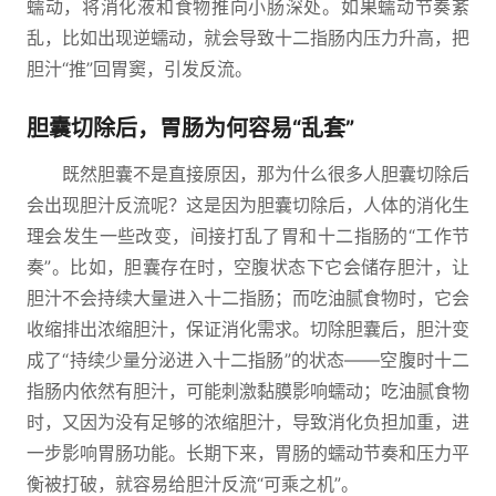
蠕动，将消化液和食物推向小肠深处。如果蠕动节奏紊
乱，比如出现逆蠕动，就会导致十二指肠内压力升高，把
胆汁“推”回胃窦，引发反流。
胆囊切除后，胃肠为何容易“乱套”
既然胆囊不是直接原因，那为什么很多人胆囊切除后
会出现胆汁反流呢？这是因为胆囊切除后，人体的消化生
理会发生一些改变，间接打乱了胃和十二指肠的“工作节
奏”。比如，胆囊存在时，空腹状态下它会储存胆汁，让
胆汁不会持续大量进入十二指肠；而吃油腻食物时，它会
收缩排出浓缩胆汁，保证消化需求。切除胆囊后，胆汁变
成了“持续少量分泌进入十二指肠”的状态——空腹时十二
指肠内依然有胆汁，可能刺激黏膜影响蠕动；吃油腻食物
时，又因为没有足够的浓缩胆汁，导致消化负担加重，进
一步影响胃肠功能。长期下来，胃肠的蠕动节奏和压力平
衡被打破，就容易给胆汁反流“可乘之机”。