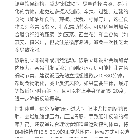
调整饮食结构，减少“刺激项”。尽量选择清淡、易消
化的食物，避免过多摄入油腻、辛辣、过甜、过酸的
食物（如油炸食品、辣椒、蛋糕、柠檬等），这些食
物会刺激胃肠黏膜，打乱蠕动节奏。可以适量增加富
含膳食纤维的蔬菜（如菠菜、西兰花）和全谷物（如
燕麦、糙米），但要注意循序渐进，避免一次性吃太
多导致腹胀。
饭后别立即躺卧或剧烈运动。饭后立即躺卧会增加胃
内压力，容易引发反流；而剧烈运动则可能打乱胃肠
蠕动节奏。建议饭后先站立或缓慢散步15-30分钟，
帮助食物消化，减少反流风险。如果需要午休，最好
等饭后1小时再躺下，且可以将上半身垫高15-20度，
进一步降低反流概率。
控制体重，避免腹部“压力过大”。肥胖尤其是腹型肥
胖，会增加腹部压力，压迫胃肠，导致胆汁反流的概
率升高。建议通过合理饮食和适量运动控制体重，将
BMI维持在18.5-23.9的正常范围内。运动方式可以选