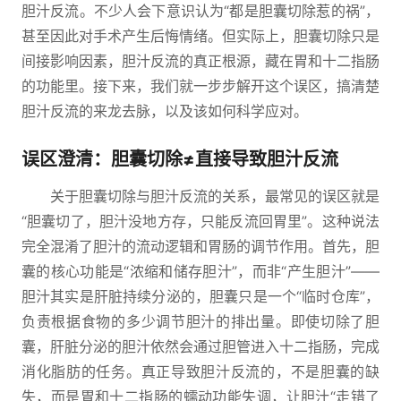
胆汁反流。不少人会下意识认为“都是胆囊切除惹的祸”，
甚至因此对手术产生后悔情绪。但实际上，胆囊切除只是
间接影响因素，胆汁反流的真正根源，藏在胃和十二指肠
的功能里。接下来，我们就一步步解开这个误区，搞清楚
胆汁反流的来龙去脉，以及该如何科学应对。
误区澄清：胆囊切除≠直接导致胆汁反流
关于胆囊切除与胆汁反流的关系，最常见的误区就是
“胆囊切了，胆汁没地方存，只能反流回胃里”。这种说法
完全混淆了胆汁的流动逻辑和胃肠的调节作用。首先，胆
囊的核心功能是“浓缩和储存胆汁”，而非“产生胆汁”——
胆汁其实是肝脏持续分泌的，胆囊只是一个“临时仓库”，
负责根据食物的多少调节胆汁的排出量。即使切除了胆
囊，肝脏分泌的胆汁依然会通过胆管进入十二指肠，完成
消化脂肪的任务。真正导致胆汁反流的，不是胆囊的缺
失，而是胃和十二指肠的蠕动功能失调，让胆汁“走错了