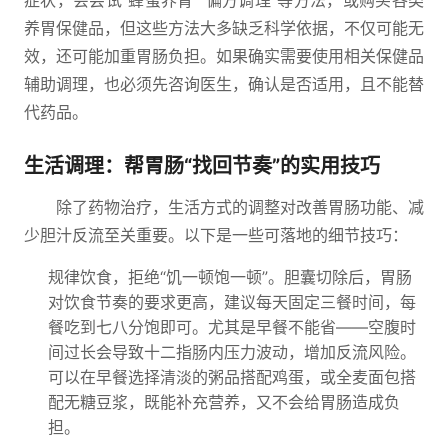
症状，会尝试“蜂蜜养胃”“偏方调理”等方法，或购买各类
养胃保健品，但这些方法大多缺乏科学依据，不仅可能无
效，还可能加重胃肠负担。如果确实需要使用相关保健品
辅助调理，也必须先咨询医生，确认是否适用，且不能替
代药品。
生活调理：帮胃肠“找回节奏”的实用技巧
除了药物治疗，生活方式的调整对改善胃肠功能、减
少胆汁反流至关重要。以下是一些可落地的细节技巧：
规律饮食，拒绝“饥一顿饱一顿”。胆囊切除后，胃肠
对饮食节奏的要求更高，建议每天固定三餐时间，每
餐吃到七八分饱即可。尤其是早餐不能省——空腹时
间过长会导致十二指肠内压力波动，增加反流风险。
可以在早餐选择清淡的粥品搭配鸡蛋，或全麦面包搭
配无糖豆浆，既能补充营养，又不会给胃肠造成负
担。