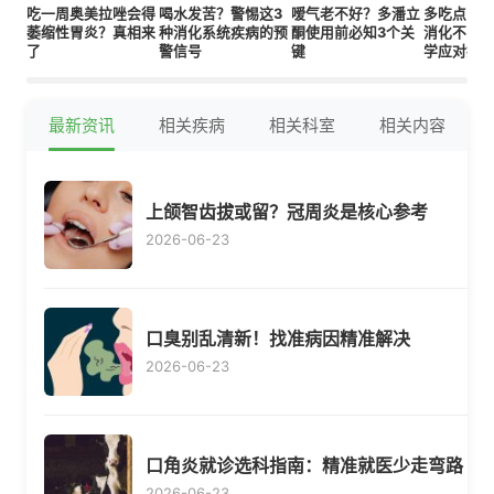
吃一周奥美拉唑会得
喝水发苦？警惕这3
嗳气老不好？多潘立
多吃点胃
萎缩性胃炎？真相来
种消化系统疾病的预
酮使用前必知3个关
消化不良
了
警信号
键
学应对指
最新资讯
相关疾病
相关科室
相关内容
上颌智齿拔或留？冠周炎是核心参考
2026-06-23
口臭别乱清新！找准病因精准解决
2026-06-23
口角炎就诊选科指南：精准就医少走弯路
2026-06-23