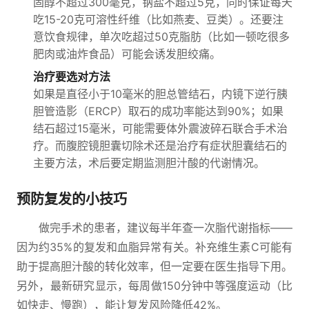
固醇不超过300毫克，钠盐不超过5克，同时保证每天
吃15-20克可溶性纤维（比如燕麦、豆类）。还要注
意饮食规律，单次吃超过50克脂肪（比如一顿吃很多
肥肉或油炸食品）可能会诱发胆绞痛。
治疗要选对方法
如果是直径小于10毫米的胆总管结石，内镜下逆行胰
胆管造影（ERCP）取石的成功率能达到90%；如果
结石超过15毫米，可能需要体外震波碎石联合手术治
疗。而腹腔镜胆囊切除术还是治疗有症状胆囊结石的
主要方法，术后要定期监测胆汁酸的代谢情况。
预防复发的小技巧
做完手术的患者，建议每半年查一次脂代谢指标——
因为约35%的复发和血脂异常有关。补充维生素C可能有
助于提高胆汁酸的转化效率，但一定要在医生指导下用。
另外，最新研究显示，每周做150分钟中等强度运动（比
如快走、慢跑），能让复发风险降低42%。