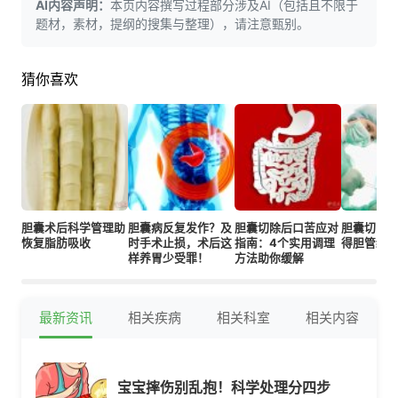
AI内容声明：
本页内容撰写过程部分涉及AI（包括且不限于
题材，素材，提纲的搜集与整理），请注意甄别。
猜你喜欢
胆囊术后科学管理助
胆囊病反复发作？及
胆囊切除后口苦应对
胆囊切除
恢复脂肪吸收
时手术止损，术后这
指南：4个实用调理
得胆管结
样养胃少受罪！
方法助你缓解
最新资讯
相关疾病
相关科室
相关内容
宝宝摔伤别乱抱！科学处理分四步