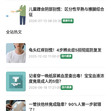
儿童蹭会阴部别慌：区分性早熟与擦腿综合
征
2026-07-13 08:20:36
健康科普
全站热文
龟头红痒别慌！4步辨炎症5招彻底防复发
2025-12-02 11:00:01
国内健康
记者穿一晚纸尿裤血里查出毒！宝宝血液浓
度竟是成人的5倍？
2026-06-18 17:21:09
国内健康
一管扶他林竟成隐患？90%人第一步就错
了！