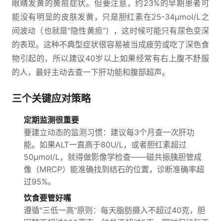
眼睛发黄的黄疸症状。但要注意，约23%的早期患者可
能没有明显的皮肤发黄，只是胆红素在25-34μmol/L之
间波动（也就是"隐性黄疸"），这时候可能只有尿色变深
的表现。这种不典型症状很容易被当成疲劳或吃了深色食
物引起的，所以建议40岁以上如果经常有右上腹不舒服
的人，最好主动去查一下肝功能和腹部超声。
三个关键应对策略
定期监测很重要
要建立动态的监测习惯：建议每3个月查一次肝功
能。如果ALT一直高于80U/L，或者胆红素超过
50μmol/L，就得做影像学检查——磁共振胰胆管成
像（MRCP）能准确找到结石的位置，诊断准确率超
过95%。
饮食要管好嘴
遵循"三低一高"原则：每天脂肪摄入不超过40克，胆