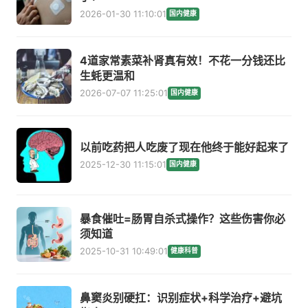
2026-01-30 11:10:01
国内健康
4道家常素菜补肾真有效！不花一分钱还比
生蚝更温和
2026-07-07 11:25:01
国内健康
以前吃药把人吃废了现在他终于能好起来了
2025-12-30 11:15:01
国内健康
暴食催吐=肠胃自杀式操作？这些伤害你必
须知道
2025-10-31 10:49:01
健康科普
鼻窦炎别硬扛：识别症状+科学治疗+避坑