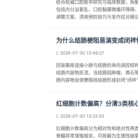
结合权威口腔医学研究与临床数据，拆
包括内分泌紊乱、口腔黏膜微循环障碍
调整方案、溃疡预防技巧与发作应对建
避诱因，减少口腔不适的反复困扰，提
为什么结肠梗阻易演变成闭袢
2026-07-30 13:49:27
回盲瓣是连接小肠与结肠的单向调控结
结肠内容物反流，当结肠因肿瘤、粪石
肠内容物会使梗阻段结肠形成封闭“闭袢
缺血坏死、破裂甚至感染性休克，危及
排气排便等典型症状时，需立即前往急
诊疗，同时可通过定期肠镜筛查、改善
红细胞计数偏高？分清3类核
2026-07-30 13:23:55
红细胞计数偏高分为相对性和绝对性两
骨髓异常增殖相关，可拆解为生理性缺