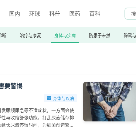
国内
环球
科普
医药
百科
诊断
治疗与康复
身体与疾病
防患于未然
辟谣
害要警惕
身体与疾病
引发尿频尿急等不适症状，一方面会使
弹性与收缩舒张功能，打乱尿液储存排
会延长尿液停留时间，为细菌创造繁殖
症刺激尿路黏膜也会诱发不适，日常需