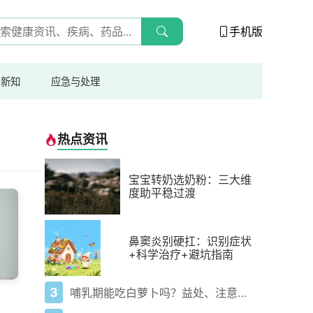
手机版
与新知
应急与处理
热点资讯
宝宝转奶选奶粉：三大维
度助平稳过渡
鼻窦炎别硬扛：识别症状
+科学治疗+避坑指南
3
哺乳期能吃白萝卜吗？益处、注意事项一次说清