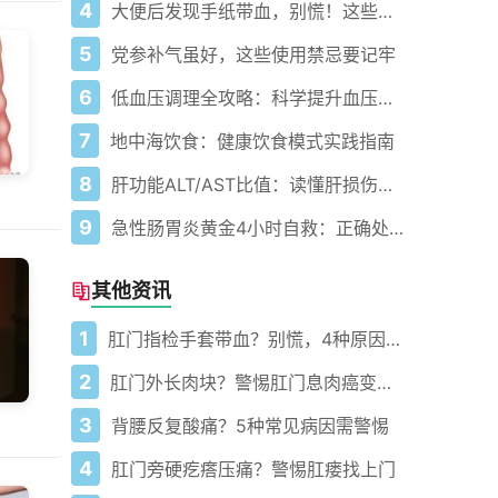
4
大便后发现手纸带血，别慌！这些原因你需要了解
5
党参补气虽好，这些使用禁忌要记牢
6
低血压调理全攻略：科学提升血压的10个实用技巧
7
地中海饮食：健康饮食模式实践指南
8
肝功能ALT/AST比值：读懂肝损伤信号
9
急性肠胃炎黄金4小时自救：正确处置与误区避坑关键
其他资讯
1
肛门指检手套带血？别慌，4种原因要分清
2
肛门外长肉块？警惕肛门息肉癌变风险
3
背腰反复酸痛？5种常见病因需警惕
4
肛门旁硬疙瘩压痛？警惕肛瘘找上门