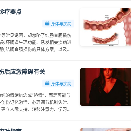
就医排查病因并遵医嘱处理，孕妇、老
诊疗要点
身体与疾病
坐等常见诱因，却忽略了结肠直肠损伤
伤破坏肠道生理功能、诱发相关疾病进
预防结肠直肠损伤的具体方案，以及出
众全面认识二者关联，科学维护肠道健
伤后应激障碍有关
身体与疾病
纯的情绪执念或“矫情”，而是可能与
在创伤记忆激活、心理调节机制失常、
过建立人际支持、转移注意力、学习情
续影响生活，需及时前往正规医疗机构