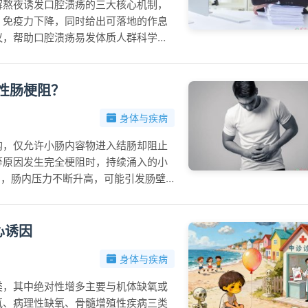
解熬夜诱发口腔溃疡的三大核心机制，
、免疫力下降，同时给出可落地的作息
议，帮助口腔溃疡易发体质人群科学规
升日常口腔健康管理水平。
性肠梗阻？
身体与疾病
构，仅允许小肠内容物进入结肠却阻止
等原因发生完全梗阻时，持续涌入的小
”，肠内压力不断升高，可能引发肠壁
生命。因此，出现剧烈腹痛腹胀、停止
诊或胃肠外科就诊，遵循医嘱接受规范
便秘等方式降低发病风险。
心诱因
身体与疾病
类，其中绝对性增多主要与机体缺氧或
氧、病理性缺氧、骨髓增殖性疾病三类