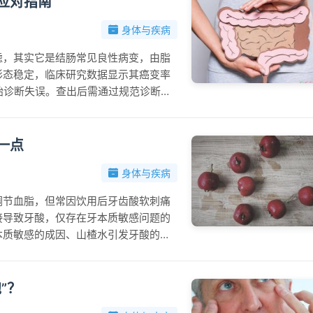
应对指南
身体与疾病
虑，其实它是结肠常见良性病变，由脂
形态稳定，临床研究数据显示其癌变率
初始诊断失误。查出后需通过规范诊断确
或微创治疗，并坚持定期复查，出现异
一点
身体与疾病
调节血脂，但常因饮用后牙齿酸软刺痛
接导致牙酸，仅存在牙本质敏感问题的
本质敏感的成因、山楂水引发牙酸的机
案，帮助大家科学饮用山楂水同时维护
”？