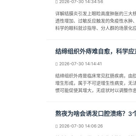
2026-07-30 14:34:56
详解结膜炎引发上眼睑高度肿胀的三大
透性增加、过敏反应触发的免疫性水肿
科学的眼科就诊指导、分人群的场景化
答，帮助读者准确识别症状、避免错误
结缔组织外痔难自愈，科学应
2026-07-30 14:14:41
结缔组织外痔是临床常见肛肠疾病，由
增生形成，属于不可逆增生性病变，无
惯可能促使其增大，无症状时以调整作
主，出现疼痛、肿胀、瘙痒等症状需及
熬夜为啥会诱发口腔溃疡？3
2026-07-30 14:06:26