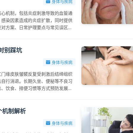
身体与疾病
核心机制，包括炎症刺激导致的血管通
、感染因素造成的炎症扩散，同时提供
应对方案、日常护理要点与常见误区解
处理，有效保护眼部健康。
对别踩坑
身体与疾病
肛门缘皮肤皱襞反复受刺激后结缔组织
法自行消退。长期久坐、便秘等不良习
息、饮食、排便习惯等方式预防发展为
时就医，遵医嘱采取规范干预措施。
个机制解析
身体与疾病