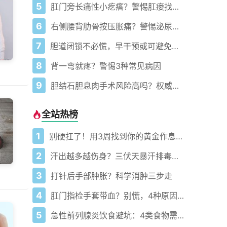
5
肛门旁长痛性小疙瘩？警惕肛瘘找上门
6
右侧腰背肋骨按压胀痛？警惕泌尿系结石
7
胆道闭锁不必慌，早干预或可避免肝移植
8
背一弯就疼？警惕3种常见病因
9
胆结石胆息肉手术风险高吗？权威解析消焦虑
全站热榜
1
别硬扛了！用3周找到你的黄金作息你的身体在等你
2
汗出越多越伤身？三伏天暴汗排毒的真相太扎心
3
打针后手部肿胀？科学消肿三步走
4
肛门指检手套带血？别慌，4种原因要分清
5
急性前列腺炎饮食避坑：4类食物需规避促康复