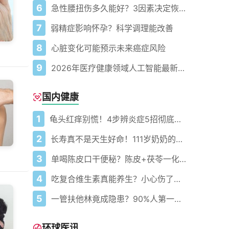
6
急性腰扭伤多久能好？3因素决定恢复速度
7
弱精症影响怀孕？科学调理能改善
8
心脏变化可能预示未来癌症风险
9
2026年医疗健康领域人工智能最新新闻与突破
国内健康
1
龟头红痒别慌！4步辨炎症5招彻底防复发
2
长寿真不是天生好命！111岁奶奶的秘诀就是天天都在做的四件事
3
单喝陈皮口干便秘？陈皮+茯苓一化一排稳祛湿不伤身
4
吃复合维生素真能养生？小心伤了你的肝！
5
一管扶他林竟成隐患？90%人第一步就错了！
环球医讯