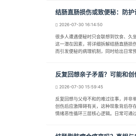
养成及时排尿的习惯，出现症状应及时
年人等特殊人群更需警惕相关风险。
结肠直肠损伤或致便秘：防护
2026-07-30 16:14:50
很多人遭遇便秘时只会联想到饮食、久
这一潜在因素，将详细拆解结肠直肠损
而引发便秘的病理机制，同时给出日常
现异常症状后的正确就医指引，帮助大
康。
反复回想亲子矛盾？可能和创
2026-07-30 15:59:45
反复回想与父母不和的难过往事，并非单
创伤后应激障碍有关，这种现象背后存
情绪恶性循环三层核心逻辑。日常可通
绪调节技巧等方式调整心态，若症状持
的精神心理科寻求医生的专业帮助。