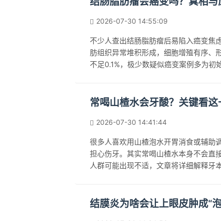
结肠脂肪瘤会癌变吗？真相与
2026-07-30 14:55:09
不少人查出结肠脂肪瘤后易陷入癌变焦
肪组织异常堆积形成，细胞增殖有序、
不足0.1%，极少数疑似癌变案例多为
认性质，根据病变大小与症状选择观察
常及时就医，避免延误病情。
常喝山楂水会牙酸？关键看这
2026-07-30 14:41:44
很多人喜欢用山楂泡水开胃消食或辅助
担心伤牙。其实常喝山楂水本身不会直
人群可能出现不适，文章将详细解释牙
制，以及日常护牙和应对牙酸的实用方
口腔健康
结膜炎为啥会让上眼皮肿成“泡