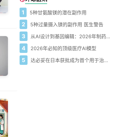
1
5种甘氨酸镁的潜在副作用
2
5种过量摄入镁的副作用 医生警告
3
从AI设计到基因编辑：2026年制药领域重大突破
4
2026年必知的顶级医疗AI模型
5
达必妥在日本获批成为首个用于治疗慢性阻塞性肺病的生物制剂