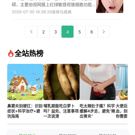
碍，主要由视网膜上红绿敏感视锥细胞功能异
常引发，既有X染色体隐性遗传的先天倾向，
2026-07-30 16:38:29
身体与疾病
也可由眼部疾病、外伤、药物副作用等后天因
素诱发，会给日常出行、职业选择、生活购物
等带来诸多不便，可通过配戴专业矫正眼镜、
2
3
4
5
6
规范眼部保健、场景适配技巧等方式一定程度
改善色觉表现，怀疑患病需及时到正规医疗机
构眼科就诊，遵循医生的诊断与干预建议。
全站热榜
鼻窦炎别硬扛：识别
哺乳期能吃白萝卜
吃太辣肚子痛？科学
大便后发
症状+科学治疗+避
吗？益处、注意事项
缓解4步走，避免“辣
血，别慌
坑指南
一次说清
出胃炎”
你需要了