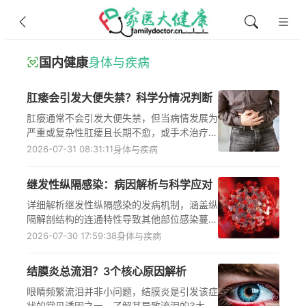
国内健康
身体与疾病
肛瘘会引发大便失禁？科学分情况判断
肛瘘通常不会引发大便失禁，但当病情发展为
严重或复杂性肛瘘且长期不愈，或手术治疗过
程中损伤肛门括约肌、肛管直肠环等关键组织
2026-07-31 08:31:11
身体与疾病
时，可能破坏肛门括约功能，增加大便失禁风
险。判断核心在于肛门肌肉和神经是否受损，
继发性纵隔感染：病因解析与科学应对
出现肛瘘相关症状或排便控制异常时，需及时
到正规肛肠外科就诊，遵医嘱完善检查并接受
详细解析继发性纵隔感染的发病机制，涵盖纵
规范治疗，以降低并发症风险、维护生活质
隔解剖结构的连通特性导致其他部位感染蔓延
量。
的具体路径，以及需氧菌与厌氧菌混合感染的
2026-07-30 17:59:38
身体与疾病
协同致病作用，明确出现胸痛、发热、呼吸困
难等相关症状时需及时前往正规医疗机构就
结膜炎总流泪？3个核心原因解析
诊，遵医嘱接受规范检查与治疗，帮助大众正
确认识这一疾病的发病逻辑与科学应对原则，
眼睛频繁流泪并非小问题，结膜炎是引发该症
降低感染延误治疗的风险。
状的常见诱因之一，了解其导致流泪的3大病