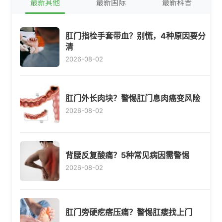
最新其他
最新国际
最新科普
肛门指检手套带血？别慌，4种原因要分
清
2026-08-02
肛门外长肉块？警惕肛门息肉癌变风险
2026-08-02
背腰反复酸痛？5种常见病因需警惕
2026-08-02
肛门旁硬疙瘩压痛？警惕肛瘘找上门