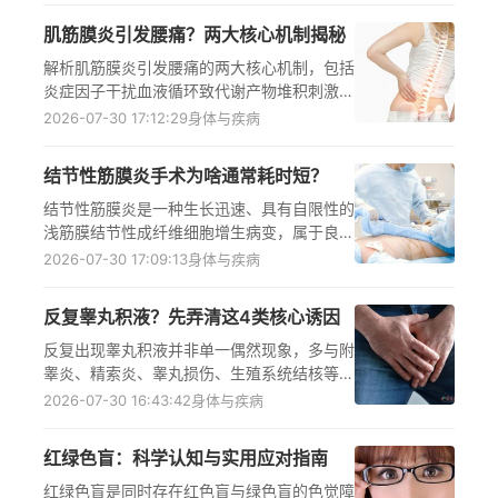
时前往正规眼科就诊，由医生评估后采取观察
肌筋膜炎引发腰痛？两大核心机制揭秘
或针对性治疗，帮助大众正确认识这一眼部良
性病变，避免不必要的恐慌与错误处理。
解析肌筋膜炎引发腰痛的两大核心机制，包括
炎症因子干扰血液循环致代谢产物堆积刺激神
经末梢，以及炎症引发肌肉紧张痉挛形成恶性
2026-07-30 17:12:29
身体与疾病
循环；同时区分其与腰椎间盘突出的腰痛差
异，给出科学的就诊、治疗方案与日常预防调
结节性筋膜炎手术为啥通常耗时短？
理方法，帮助读者准确识别病因、科学应对腰
痛问题，减少疾病复发风险。
结节性筋膜炎是一种生长迅速、具有自限性的
浅筋膜结节性成纤维细胞增生病变，属于良性
软组织病变，手术切除是临床常用干预方式，
2026-07-30 17:09:13
身体与疾病
其通常耗时较短，核心原因包括手术操作相对
简单、创伤范围局限、临床技术成熟三大方
反复睾丸积液？先弄清这4类核心诱因
面，同时手术速度也会受结节大小、位置、与
周围组织粘连程度等个体因素影响，患者需在
反复出现睾丸积液并非单一偶然现象，多与附
正规医疗机构由医生操作，并严格遵循医嘱完
睾炎、精索炎、睾丸损伤、生殖系统结核等疾
成术后护理与康复流程，避免陷入对手术重要
病相关，核心病理为鞘膜分泌与吸收功能失
2026-07-30 16:43:42
身体与疾病
性、切除彻底性等方面的认知误区。
衡，出现症状后需及时前往正规医疗机构检
查，明确病因后遵循医嘱规范处理，切勿自行
红绿色盲：科学认知与实用应对指南
判断用药或延误诊疗，以免损害生殖健康
红绿色盲是同时存在红色盲与绿色盲的色觉障