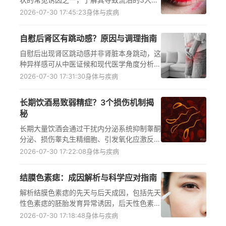
理机制，可帮助人们更早识别眼部异常，采取
2026-07-30 17:45:23
身体与疾病
正确应对措施，同时获取科学就医指导、治疗
注意事项与日常护理建议，避免自行用药延误
自慰后肾区有跳动感？原因与调理指南
病情，有效守护眼部健康。
自慰后出现肾区跳动感并非肾脏本身跳动，这
种异样感可从中医证候和现代医学角度分析原
因：中医层面可能与肾精亏虚、肾阴阳失调等
2026-07-30 17:31:30
身体与疾病
功能性状态有关，现代医学则多与腰肌痉挛、
腹主动脉搏动传导、前列腺炎等情况相关。通
长期饮酒易致弱精症？3个损伤机制揭
过调整自慰频次、改善生活习惯、优化饮食结
秘
构、调节情绪等方式可有效缓解不适，若症状
持续或伴随尿频、尿痛、腰膝酸软等异常，需
长期大量饮酒会通过干扰内分泌系统抑制睾酮
及时到正规医疗机构就诊咨询医生。
分泌、损伤睾丸生精细胞、引发氧化应激反应
三个核心机制，降低精子质量与活力，大幅增
2026-07-30 17:22:08
身体与疾病
加男性弱精症的发病风险，男性群体需重视生
殖健康，尽量减少饮酒或彻底戒酒，若怀疑存
结膜色素痣：成因解析与科学应对指南
在弱精症相关问题，应及时前往正规医疗机构
男科或生殖健康科就诊，遵循医嘱进行检查与
解析结膜色素痣的先天与后天成因，包括先天
干预。
性色素痣的胚胎发育异常诱因，后天性色素痣
的紫外线照射、眼部慢性炎症及外伤等刺激因
2026-07-30 17:18:48
身体与疾病
素，同时明确发现眼部异常色素斑块时，需及