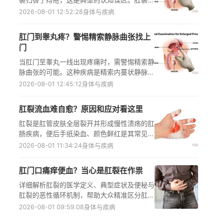
为独立的肛肠疾病，可分为急性和慢性两种，
2026-08-01 12:52:28
身体与疾病
主要由大便异常、内括约肌痉挛、特殊解剖结
构三大核心因素诱发，提前了解这些诱因能针
肛门到睾丸疼？警惕精索静脉曲张找上
对性做好预防，出现相关不适时应及时到正规
门
医疗机构肛肠外科就诊，明确诊断后遵循医嘱
接受规范治疗，避免病情迁延不愈或发展为慢
当肛门至睾丸一线出现疼痛时，需警惕精索静
性肛裂。
脉曲张的可能。这种疾病是精索内蔓状静脉丛
的异常扩张、伸长和迂曲，会通过血液瘀滞、
2026-08-01 12:45:12
身体与疾病
代谢产物堆积等机制引发疼痛，还常伴随阴囊
坠胀、隐痛等症状，久站或劳累后症状加重，
肛裂流血难自愈？原因和应对看这里
平卧可缓解。及时到正规医院泌尿外科就诊，
通过体格检查、超声检查明确诊断，遵循医嘱
肛裂是肛管皮肤全层裂开并形成慢性溃疡的肛
制定治疗方案，能有效缓解不适、降低潜在健
肠疾病，便后手纸染血、颜色鲜红是其常见症
康风险，避免对生育功能造成不良影响。
状，且通常难以自行愈合，核心原因在于内括
2026-08-01 11:34:24
身体与疾病
约肌痉挛导致裂口血供不佳、慢性溃疡修复活
性不足。本文详解肛裂难自愈的生理机制、不
肛门口痛痒便血？当心是肛裂在作祟
同阶段的科学应对方案及日常护理误区，帮助
相关人群及时科学处理，避免病情迁延加重。
详细解析肛裂的医学定义、典型症状及便秘与
肛裂的恶性循环机制，帮助大众精准区分肛裂
与痔疮等常见肛肠问题，同时提供科学的日常
2026-08-01 09:59:08
身体与疾病
护理方案及规范就医指引，引导正确应对肛门