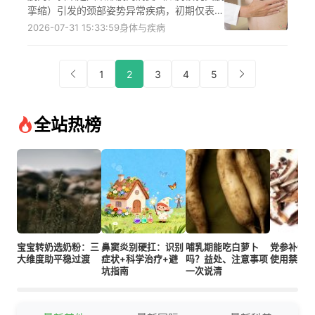
诊，遵医嘱制定个性化治疗方案，避免病情加
挛缩）引发的颈部姿势异常疾病，初期仅表现
重影响生活质量。
为头偏向患侧、下颌转向健侧等肌肉性症状，
2026-07-31 15:33:59
身体与疾病
骨骼结构无明显改变，但长期未干预会因肌肉
失衡的异常牵拉导致颈椎侧弯、面部不对称等
骨骼畸形，儿童多为先天性发病，成人可因外
1
2
3
4
5
伤或不良姿势诱发，需早发现早到正规医疗机
构的骨科或康复科就诊，在医生指导下采取保
守或手术治疗，切勿自行处理。
全站热榜
宝宝转奶选奶粉：三
鼻窦炎别硬扛：识别
哺乳期能吃白萝卜
党参补气
大维度助平稳过渡
症状+科学治疗+避
吗？益处、注意事项
使用禁忌
坑指南
一次说清