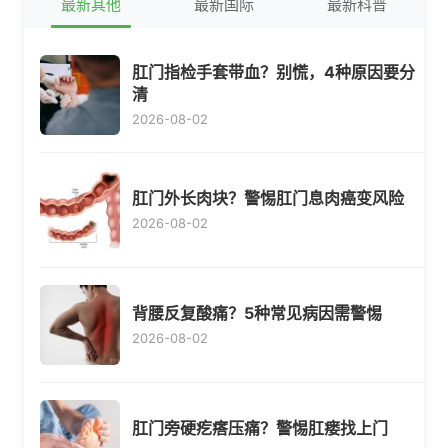
最新其他
最新国际
最新科普
肛门指检手套带血？别慌，4种原因要分
清
2026-08-02
肛门外长肉块？警惕肛门息肉癌变风险
2026-08-02
背腰反复酸痛？5种常见病因需警惕
2026-08-02
肛门旁硬疙瘩压痛？警惕肛瘘找上门