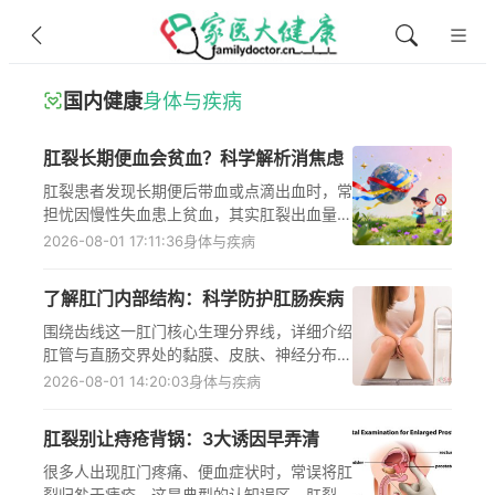
国内健康
身体与疾病
肛裂长期便血会贫血？科学解析消焦虑
肛裂患者发现长期便后带血或点滴出血时，常
担忧因慢性失血患上贫血，其实肛裂出血量极
少，多为便后擦拭带血或点滴状鲜血，远未达
2026-08-01 17:11:36
身体与疾病
到引发贫血的失血阈值，且健康人体强大的代
偿机制可维持血液平衡，单纯肛裂便血引发贫
了解肛门内部结构：科学防护肛肠疾病
血的可能性极低，若伴随头晕乏力等症状或肛
裂长期不愈，需及时就医排查原因，做好日常
围绕齿线这一肛门核心生理分界线，详细介绍
护理还能减少肛裂出血频率，降低慢性化风
肛管与直肠交界处的黏膜、皮肤、神经分布差
险。
异，以及肛隐窝、肛柱等特殊结构的功能，讲
2026-08-01 14:20:03
身体与疾病
解内括约肌、外括约肌、提肛肌的控便作用，
解析肛肠疾病发病机制，梳理日常肛肠健康保
肛裂别让痔疮背锅：3大诱因早弄清
护要点与常见误区，帮助人们建立科学的肛肠
健康认知，指导出现肛门不适时及时就医排
很多人出现肛门疼痛、便血症状时，常误将肛
查。
裂归咎于痔疮，这是典型的认知误区。肛裂作