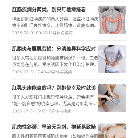
口不适，避免延误治疗或错误处理加重症状。
肛肠疾病分两类，别只盯着痔疮看
详细讲解肛肠疾病的两大分类，涵盖小肛肠疾
病中的肛门良性病变、炎性肠病、盆底疾病，
以及大肛肠疾病包含的结直肠肿瘤等类型，重
2026-08-01 09:32:13
身体与疾病
点解析痔疮的发病原因与临床特点，同时补充
常见认知误区、预防方法及科学就诊建议，帮
肌膜炎与腰肌劳损：分清差异科学应对
助大众全面认识肛肠疾病，避免因忽视其他病
变而延误治疗时机
很多人常把肌膜炎和腰肌劳损混为一谈，二者
虽均易在劳累、受凉诱因下发作且治疗护理有
共性，但发病机制存在本质差异，需详细拆解
2026-07-31 17:40:45
身体与疾病
二者的病因区别、共享护理方案，并提醒出现
腰背部酸痛等症状时，及时前往正规医疗机构
肛乳头瘤能自愈吗？别抱侥幸及时就诊
就诊，由医生明确诊断后遵医嘱干预，避免自
行判断延误康复时机。
很多人发现肛门出现异常肿块后，常会抱有
“能不能自愈”的侥幸心理，尤其是对肛乳头瘤
这类陌生肛肠疾病，易忽视或自行处理。但肛
2026-07-31 16:13:15
身体与疾病
乳头瘤作为肛门常见良性肿瘤，因粪便刺激、
慢性炎症等持续诱因难以自行消失，且人体自
肌肉性斜颈：早治无骨斜，拖延易致畸
身修复机制无法消解实质性增生肿块，几乎无
自愈可能，发现后需及时到正规肛肠外科就
肌肉性斜颈是因颈部肌肉病变（如胸锁乳突肌