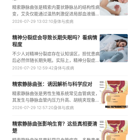
无法改变血管受压状态，不会影响胡桃夹综合
精索静脉曲张是精索内蔓状静脉丛的结构性病
征，出现血尿、腰痛或阴囊坠胀等症状需及时
变，艾灸仅能通过温热刺激促进局部血液循
到正规医疗机构就诊，遵医嘱检查治疗，避免
环，缓解阴囊坠胀、疼痛、睾丸沉重等相关不
2026-07-29 13:02:10
身体与疾病
延误病情。
适症状，无法从根本上改变病变血管结构实现
治愈，确诊患者需及时前往正规医疗机构泌尿
精神分裂症会导致长期失眠吗？看病情
外科就诊，遵医嘱采取规范治疗措施，日常还
程度
需做好阴囊护理与作息调整，进而缓解症状、
延缓病情进展。
不少人对精神分裂症存在认知误区，担忧患病
后必然伴随长期失眠。实际上，精神分裂症与
长期失眠的关联性并非绝对，二者的关联程度
2026-07-29 12:59:42
身体与疾病
取决于病情严重程度：轻症阶段对大脑睡眠调
节中枢干扰有限，多表现为偶尔失眠，可随情
精索静脉曲张：诱因解析与科学应对
绪稳定自行缓解；重症阶段因大脑神经功能紊
乱加剧，可能引发长期睡眠障碍，还会与病情
精索静脉曲张是男性生殖系统常见血管病变，
形成恶性循环，及时到正规医疗机构精神心理
其发生与静脉血管内压力升高、胡桃夹现象等
科就诊、遵医嘱规范治疗是应对关键。
核心因素密切相关，左侧精索静脉因解剖结构
2026-07-29 12:57:20
身体与疾病
特殊更易出现血液回流阻力大、压力升高的情
况，肠系膜上动脉与主动脉对左肾静脉的压迫
精索静脉曲张影响生育？这些真相要清
也会影响血液回流，了解这些诱因可帮助男性
楚
提前做好预防，出现阴囊坠胀、迂曲血管等症
状时，需及时到正规男科或泌尿外科就诊，遵
精索静脉曲张是男科常见血管病变，多数患者