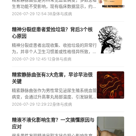
医嘱开展检查与治疗，避免病情进展影响生殖
生育功能不受影响，现有临床数据显示，约
健康或日常活动。
60%以上患者可正常生育，仅约40%患者可
2026-07-29 12:54:38
身体与疾病
能出现生育受影响情况，其影响生育的核心机
制包括局部温度升高、睾丸生精细胞缺氧及有
精神分裂症患者爱捡垃圾？背后3个核
害物质反流毒害精子等，患者能否生育需结合
心原因
个体情况通过正规医疗机构的专业检查判断，
若有备孕疑虑或相关症状应及时就诊咨询。
精神分裂症患者出现收集、收拾垃圾的异常行
为，并非个人卫生习惯差或性格怪异所致，而
是疾病引发的认知偏差、思维紊乱与行为失控
2026-07-29 12:45:12
身体与疾病
共同作用的结果。及时识别这些症状信号，尽
早带患者到正规医疗机构接受专业评估与系统
精索静脉曲张有3大危害，早诊早治很
治疗，可有效控制症状、提升患者的生活质
关键
量，同时避免因误解对患者造成二次伤害。
精索静脉曲张作为男性常见泌尿生殖系统血管
病变，会通过升高睾丸局部温度、引发缺氧及
毒性物质滞留等机制干扰生精功能，导致少
2026-07-29 12:29:22
身体与疾病
精、弱精、精子畸形等精液质量异常问题，还
会伴随阴囊睾丸坠胀疼痛影响日常工作生活，
精液不液化影响生育？一文搞懂原因与
青少年患者还可能出现睾丸发育迟缓问题，严
应对
重时可增加男性不育风险，出现相关症状需及
时到正规医院男科或泌尿外科就诊，由医生根
很多男性发现精液呈胶冻状会担心影响生育，