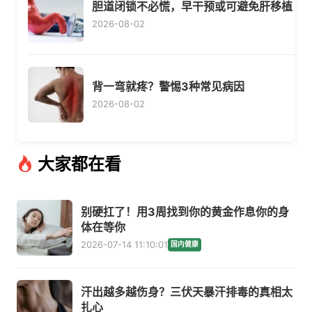
胆道闭锁不必慌，早干预或可避免肝移植
2026-08-02
背一弯就疼？警惕3种常见病因
2026-08-02
大家都在看
别硬扛了！用3周找到你的黄金作息你的身
体在等你
2026-07-14 11:10:01
国内健康
汗出越多越伤身？三伏天暴汗排毒的真相太
扎心