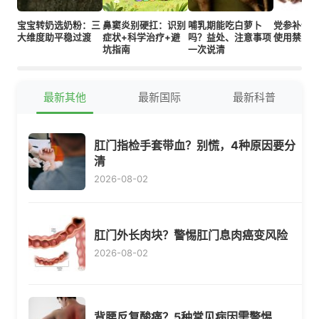
宝宝转奶选奶粉：三
鼻窦炎别硬扛：识别
哺乳期能吃白萝卜
党参补气
大维度助平稳过渡
症状+科学治疗+避
吗？益处、注意事项
使用禁忌
坑指南
一次说清
最新其他
最新国际
最新科普
肛门指检手套带血？别慌，4种原因要分
清
2026-08-02
肛门外长肉块？警惕肛门息肉癌变风险
2026-08-02
背腰反复酸痛？5种常见病因需警惕