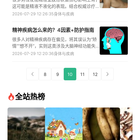
据具体病情制定个性化治疗方案，切勿自行处
这可能是精液不液化的表现。结合权威诊疗指
理或延误就诊。
南，详细讲解精液不液化的医学定义、外观识
2026-07-29 12:26:35
身体与疾病
别特征、常见诱发因素、对生育能力的具体影
响，同时给出科学的就医建议和日常调理方
精神疾病怎么来的？4因素+防护指南
向，帮助男性正确认识这一生殖健康问题，避
免不必要的焦虑，及时采取合理措施维护生殖
很多人对精神疾病存在偏见，将其误认为“矫
健康。
情”“想不开”，实则这类涉及大脑神经功能失
调的复杂病理状态，是遗传、生理、环境、人
2026-07-29 12:20:36
身体与疾病
格多因素共同作用的结果。了解核心成因既能
纠正认知误区、减少对患者的误解与歧视，还
能帮助早识别精神异常信号、及时寻求正规诊
8
9
10
11
12
疗，同时通过科学的防护策略，有效降低自身
或家人的发病风险，为精神健康保驾护航。
全站热榜