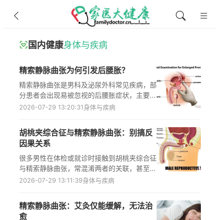
国内健康
身体与疾病
精索静脉曲张为何引发后腰胀？
精索静脉曲张是男科及泌尿外科常见疾病，部
分患者会出现易被忽视的后腰胀症状，主要源
于病变引发的疼痛放射、血液循环障碍导致的
2026-07-29 13:20:31
身体与疾病
组织代谢紊乱与无菌性炎症反应，出现相关不
适需及时前往正规医疗机构就诊，通过专业检
胡桃夹综合征与精索静脉曲张：别搞反
查明确病因后遵医嘱选择保守或手术治疗，日
因果关系
常需做好生活管理以缓解症状、控制病情发
展。
很多男性在体检或就诊时接触到胡桃夹综合征
与精索静脉曲张，常混淆两者的关联，甚至误
将精索静脉曲张当成胡桃夹综合征的诱因。实
2026-07-29 13:11:39
身体与疾病
际上两者的影响是单向的：胡桃夹综合征因左
肾静脉在腹主动脉与肠系膜上动脉之间受压，
精索静脉曲张：艾灸仅能缓解，无法治
导致血液回流异常，可能诱发继发性精索静脉
愈
曲张，但精索静脉曲张仅累及精索内静脉丛，