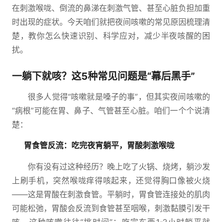
在刺激喉咙、倒流的鼻涕在刺激气管、甚至心脏负担加重
时出现的症状。今天咱们就把夜间咳嗽的常见原因梳理清
楚，教你怎么快速识别、科学应对，减少半夜咳醒的困
扰。
一躺下就咳？这5种常见问题是“幕后黑手”
很多人觉得“咳嗽就是嗓子的事”，但其实夜间咳嗽的
“病根”可能在胃、鼻子、气管甚至心脏。咱们一个个说清
楚：
胃食管反流：吃完夜宵躺平，胃酸刺激喉咙
你有没有过这种经历？晚上吃了火锅、烧烤，躺沙发
上刷手机，突然喉咙痒得咳起来，还觉得胸口像被火烧
——这是胃酸在刺激食管。平躺时，胃食管连接处的肌肉
可能松弛，胃酸会反流到食管甚至咽喉，刺激黏膜引发干