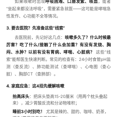
如果咳嗽时出现
呼吸困难、口唇发紫、咳血
，或者
“坐起来都没法呼吸”，需要紧急就医——这可能是哮喘急
性发作、心功能不全等情况。
3. 要去医院？先准备这些“线索”
去医院前，先记好这几点：
咳嗽多久了？什么时候最
厉害？吃了什么/接触了什么会加重？有没有发烧、胸
闷、水肿？以前有没有胃病、哮喘、心脏病？
这些“线
索”能帮医生快速判断。常见的检查有：24小时食管pH监
测（查反流）、肺功能测试（查哮喘）、心电图（查心
脏）、胸部CT（查肺部）。
4. 家庭应急：这4招先缓解咳嗽
抬高床头
：把床头垫高15-20厘米（用两个枕头叠起
来），减少胃酸反流和分泌物堆积；
睡前3小时别吃！
尤其是辣的、甜的、咖啡、奶茶，