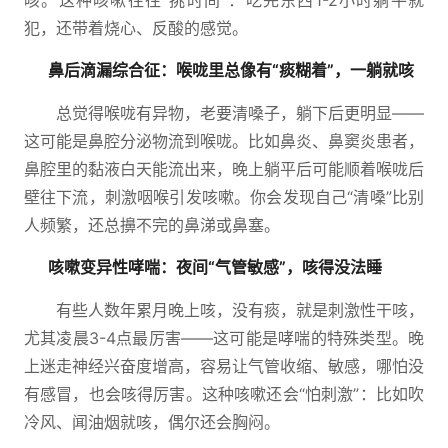
咳。这种咳嗽往往“挑时间”：吃完东西1-2小时躺平就
犯，还带着烧心、反酸的感觉。
鼻后滴漏综合征：喉咙里总像有“痰糊着”，一躺就咳
总觉得喉咙有异物，老要清嗓子，躺下后更明显——
这可能是鼻腔分泌物流到喉咙。比如鼻炎、鼻窦炎患者，
鼻腔里的黏液白天能流出来，晚上躺平后可能顺着喉咙后
壁往下流，刺激咽喉引发咳嗽。你会发现自己“清嗓”比别
人频繁，还总擤不完的鼻涕或鼻塞。
咳嗽变异性哮喘：夜间“气管敏感”，咳得没法睡
有些人数年累月晚上咳，没有痰，就是刺激性干咳，
尤其凌晨3-4点最厉害——这可能是哮喘的特殊类型。晚
上迷走神经兴奋度增高，容易让气管收缩、敏感，哪怕没
有感冒，也会咳得厉害。这种咳嗽还会“怕刺激”：比如吹
冷风、闻油烟就咳，偶尔还会胸闷。