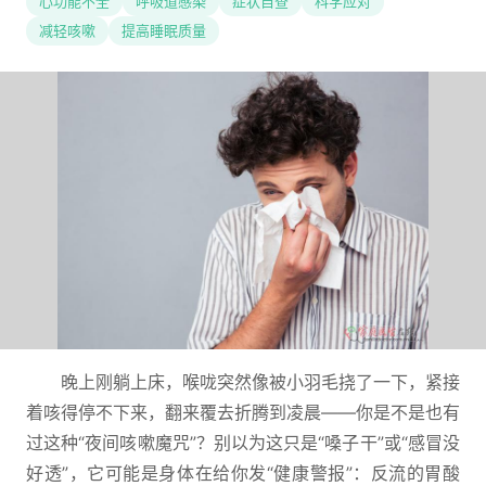
心功能不全
呼吸道感染
症状自查
科学应对
减轻咳嗽
提高睡眠质量
晚上刚躺上床，喉咙突然像被小羽毛挠了一下，紧接
着咳得停不下来，翻来覆去折腾到凌晨——你是不是也有
过这种“夜间咳嗽魔咒”？别以为这只是“嗓子干”或“感冒没
好透”，它可能是身体在给你发“健康警报”：反流的胃酸