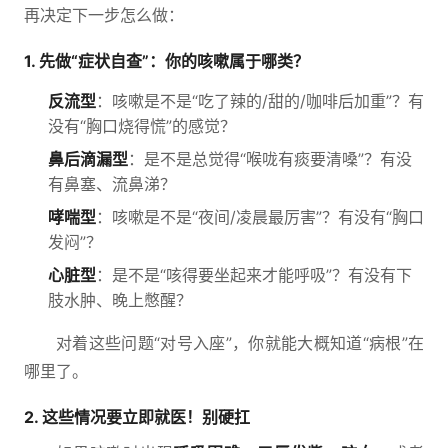
再决定下一步怎么做：
1. 先做“症状自查”：你的咳嗽属于哪类？
反流型
：咳嗽是不是“吃了辣的/甜的/咖啡后加重”？有
没有“胸口烧得慌”的感觉？
鼻后滴漏型
：是不是总觉得“喉咙有痰要清嗓”？有没
有鼻塞、流鼻涕？
哮喘型
：咳嗽是不是“夜间/凌晨最厉害”？有没有“胸口
发闷”？
心脏型
：是不是“咳得要坐起来才能呼吸”？有没有下
肢水肿、晚上憋醒？
对着这些问题“对号入座”，你就能大概知道“病根”在
哪里了。
2. 这些情况要立即就医！别硬扛