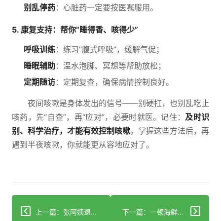
别乱停药
：心脏药一定要按医嘱服用。
5. 康复支持：帮你“睡得香、咳得少”
呼吸训练
：练习“腹式呼吸”，缓解气促；
睡眠辅助
：温水泡脚、冥想等帮助放松；
定期随访
：定期复查，确保病情控制良好。
夜间咳嗽是身体发出的信号——别硬扛，也别乱吃止
咳药，先“自查”，再“应对”，必要时就医。记住：
及时识
别、科学治疗，才能有效控制咳嗽
。掌握这些方法后，再
遇到半夜咳嗽，你就能更从容地应对了。
上一篇：张阿姨退烧就停药结果怎样了？多数人做错了
下一篇：一顿海鲜火锅下肚？他脚腕疼到想截肢！