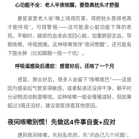
心功能不全：老人半夜咳醒，要垫高枕头才舒服
要是家里老人说“晚上咳得厉害，得把枕头垫得老高
才能呼吸”，可得警惕——这可能是心脏功能下降的表
现。平躺时，腿部的血液会流回心脏，加重肺部淤血，导
致咳嗽、呼吸困难。这种咳嗽常伴“夜间憋醒”，还可能有
下肢水肿（比如脚腕一按一个坑）。
呼吸道感染后遗症：感冒好后，还咳了一个月
感冒、肺炎好后，很多人会留下“咳嗽尾巴”——这是
因为感染后气管变得敏感，或者黏液还没排干净，躺平时
分泌物流动刺激喉咙。这种咳嗽一般会慢慢减轻，但如果
超过3周还没好，建议就医排查其他原因。
夜间咳嗽别慌！先做这4件事自查+应对
遇到夜间咳嗽，先别乱吃药，先“问自己几个问题”，