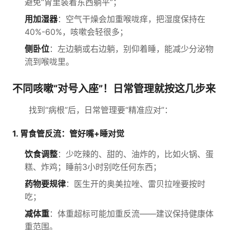
避免“胃里装着东西躺平”；
用加湿器
：空气干燥会加重喉咙痒，把湿度保持在
40%-60%，咳嗽会轻很多；
侧卧位
：左边躺或右边躺，别仰着睡，能减少分泌物
流到喉咙里。
不同咳嗽“对号入座”！日常管理就按这几步来
找到“病根”后，日常管理要“精准应对”：
1. 胃食管反流：管好嘴+睡对觉
饮食调整
：少吃辣的、甜的、油炸的，比如火锅、蛋
糕、炸鸡；睡前3小时别吃任何东西；
药物要规律
：医生开的奥美拉唑、雷贝拉唑要按时
吃；
减体重
：体重超标可能加重反流——建议保持健康体
重范围。