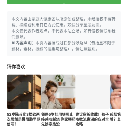
本文内容由家庭大健康团队所原创或整理，未经授权不得转
载、摘编或利用其它方式使用。欢迎分享至朋友圈。
本文仅代表作者观点，不代表本站立场，如有侵权请联系我
们删除。
AI内容声明：
本页内容撰写过程部分涉及AI（包括且不限于
题材，素材，提纲的搜集与整理），请注意甄别。
猜你喜欢
52岁陈叔爬3楼歇两
邻居5岁娃用银贝止
建议家长收藏！孩子
戒烟第3天
次居然是慢阻肺早期
咳越咳越烧 你家喂药
咳嗽流鼻涕的应对全
着？其实
信号？
先辨寒热没
攻略