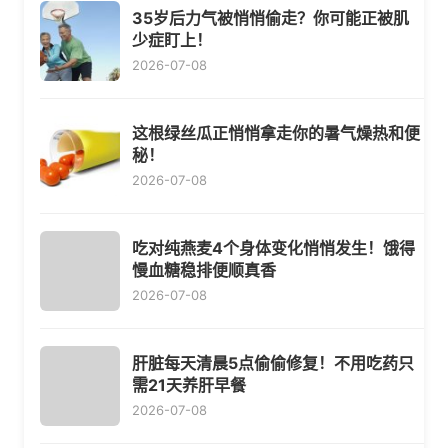
35岁后力气被悄悄偷走？你可能正被肌
少症盯上！
2026-07-08
这根绿丝瓜正悄悄拿走你的暑气燥热和便
秘！
2026-07-08
吃对纯燕麦4个身体变化悄悄发生！饿得
慢血糖稳排便顺真香
2026-07-08
肝脏每天清晨5点偷偷修复！不用吃药只
需21天养肝早餐
2026-07-08