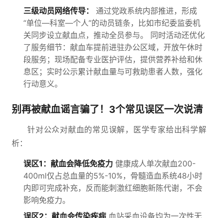
三级动员网络传导：
通过党政系统内部推进，形成
“单位—科室—个人”的动员链条，比如市纪委监委机
关同步设立献血点，推动全员参与。 同时活动还优化
了服务细节：献血车提前进驻办公区域，开放午休时
段服务；现场配备专业医护评估，提供营养补给和休
息区；实时公示累计献血量与可救助患者人数，强化
行动意义。
别再被献血谣言骗了！3个常见误区一次说清
针对公众对献血的常见误解，医学专家给出科学解
析：
误区1：献血会降低免疫力
健康成人单次献血200-
400ml仅占总血量的5%-10%，骨髓造血系统48小时
内即可完成补充，反而能刺激红细胞新陈代谢，不会
影响免疫力。
误区2：献血会传染疾病
血站采血设备均为一次性无