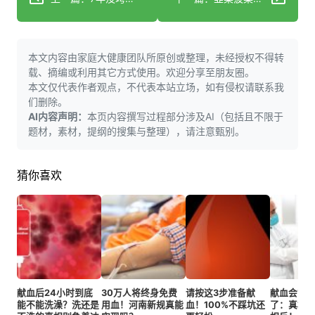
本文内容由家庭大健康团队所原创或整理，未经授权不得转
载、摘编或利用其它方式使用。欢迎分享至朋友圈。
本文仅代表作者观点，不代表本站立场，如有侵权请联系我
们删除。
AI内容声明：
本页内容撰写过程部分涉及AI（包括且不限于
题材，素材，提纲的搜集与整理），请注意甄别。
猜你喜欢
献血后24小时到底
30万人将终身免费
请按这3步准备献
献血会贫
能不能洗澡？洗还是
用血！河南新规真能
血！100%不踩坑还
了：真相