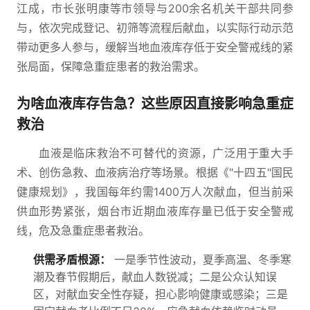
江成，市长张明康等市领导与200余名机关干部共同参
与，依次完成登记、初筛等流程后献血，以实际行动示范
带动更多人参与，缓解当地血液库存低于安全警戒线的紧
张局面，保障急重症患者的救治需求。
为啥血液库存告急？这些原因直接影响急重症
救治
血液是临床救治不可替代的资源，广泛用于重大手
术、创伤急救、血液病治疗等场景。根据《"十四五"国民
健康规划》，我国每年约需1400万人次献血，但当前采
供血形势紧张，烟台市近期血液库存量已低于安全警戒
线，危及急重症患者救治。
供需矛盾根源：
一是季节性波动，夏季高温、冬季寒
潮及春节假期后，献血人数锐减；二是公众认知误
区，对献血安全性存疑，担心影响健康或感染；三是