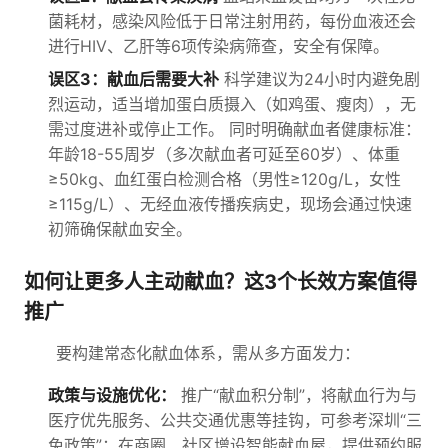
菌耗材，感染风险低于日常注射用药，每份血液还会
进行HIV、乙肝等6项传染病筛查，安全有保障。
误区3：献血后需要大补
科学建议为24小时内避免剧
烈运动，适当增加蛋白质摄入（如鸡蛋、瘦肉），无
需过度进补或停止工作。 同时明确献血者健康标准：
年龄18-55周岁（多次献血者可延至60岁）、体重
≥50kg、血红蛋白检测合格（男性≥120g/L，女性
≥115g/L）、无经血液传播疾病史，现场会通过快速
初筛确保献血安全。
如何让更多人主动献血？这3个长效方案值得
推广
要构建常态化献血体系，需从多方面发力：
政策与设施优化：
推广“献血积分制”，将献血行为与
医疗优先服务、公共交通优惠等挂钩，可参考深圳“三
免政策”；在商圈、社区增设智能献血屋，提供预约服