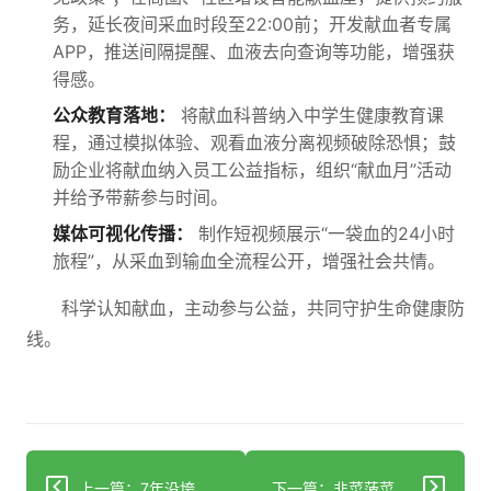
务，延长夜间采血时段至22:00前；开发献血者专属
APP，推送间隔提醒、血液去向查询等功能，增强获
得感。
公众教育落地：
将献血科普纳入中学生健康教育课
程，通过模拟体验、观看血液分离视频破除恐惧；鼓
励企业将献血纳入员工公益指标，组织“献血月”活动
并给予带薪参与时间。
媒体可视化传播：
制作短视频展示“一袋血的24小时
旅程”，从采血到输血全流程公开，增强社会共情。
科学认知献血，主动参与公益，共同守护生命健康防
线。
上一篇：7年没垮，这次却倒了！急诊室一个声音就触发她的创伤闪回
下一篇：韭菜菠菜竟成夏日雷区？立夏后必吃的3样黄金菜便宜又养人