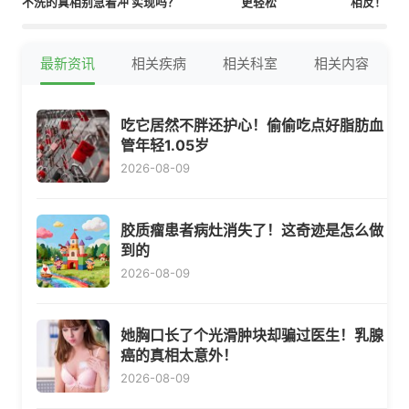
不洗的真相别急着冲
实现吗？
更轻松
相反！
最新资讯
相关疾病
相关科室
相关内容
吃它居然不胖还护心！偷偷吃点好脂肪血
管年轻1.05岁
2026-08-09
胶质瘤患者病灶消失了！这奇迹是怎么做
到的
2026-08-09
她胸口长了个光滑肿块却骗过医生！乳腺
癌的真相太意外！
2026-08-09