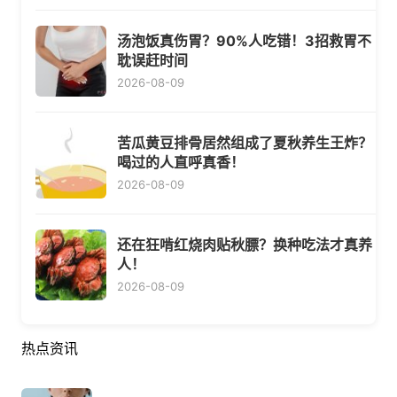
汤泡饭真伤胃？90%人吃错！3招救胃不
耽误赶时间
2026-08-09
苦瓜黄豆排骨居然组成了夏秋养生王炸？
喝过的人直呼真香！
2026-08-09
还在狂啃红烧肉贴秋膘？换种吃法才真养
人！
2026-08-09
热点资讯