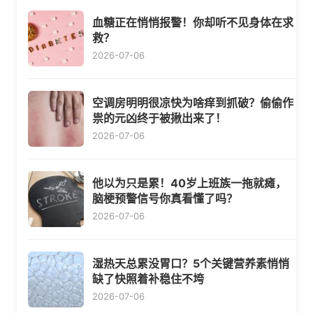
血糖正在悄悄报警！你却听不见身体在求
救？
2026-07-06
空调房明明很凉快为啥痒到抓破？偷偷作
祟的元凶终于被揪出来了！
2026-07-06
他以为只是累！40岁上班族一拖就瘫，
脑梗预警信号你真看懂了吗？
2026-07-06
湿热天总累没胃口？5个关键营养素悄悄
缺了快照着补稳住不垮
2026-07-06