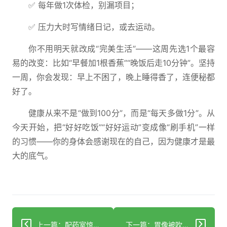
✅ 每年做1次体检，别漏项目；
✅ 压力大时写情绪日记，或去运动。
你不用明天就改成“完美生活”——这周先选1个最容
易的改变：比如“早餐加1根香蕉”“晚饭后走10分钟”。坚持
一周，你会发现：早上不困了，晚上睡得香了，连便秘都
好了。
健康从来不是“做到100分”，而是“每天多做1分”。从
今天开始，把“好好吃饭”“好好运动”变成像“刷手机”一样
的习惯——你的身体会感谢现在的自己，因为健康才是最
大的底气。
上一篇：配药室惊现男友身影？护士私带非专业人员操作引众怒
下一篇：胃像被吹爆的气球？吃撑了千万别揉肚子