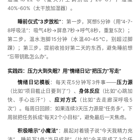
40%-60%（太干放加湿器）。
睡前仪式“3步放松”
：第一步，冥想5分钟（用“4-7-
8呼吸法”：吸气4秒→屏息7秒→呼气8秒，重复5次）；
第二步，温水泡脚15分钟（水温40-45℃，别超过脚
踝）；第三步，提前收拾好第二天的东西，避免睡前想
“忘带钥匙怎么办”。
实践四：压力大到失眠？用“情绪日记”把压力“写走”
情绪日记模板
：每天花5分钟写3件事——
压力源
（比如“项目截止日要到了”）、
身体反应
（比如“心跳加
快、手心出汗”）、
应对方式
（比如“去走廊深呼吸5
次”）。每周日回顾：如果连续3天压力源是“任务多”，下
周就把任务拆成“每天2个小目标”，避免最后一天焦虑。
积极暗示“小魔法”
：晨起对着镜子说“今天我精力充
沛”，睡前写1件“当日成就”（比如“今天完成了3个任