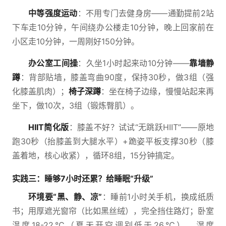
中等强度运动
：不用专门去健身房——通勤提前2站
下车走10分钟，午间绕办公楼走10分钟，晚上回家前在
小区走10分钟，一周刚好150分钟。
办公室工间操
：久坐1小时起来动10分钟——
靠墙静
蹲
：背部贴墙，膝盖弯曲90度，保持30秒，做3组（强
化膝盖肌肉）；
椅子深蹲
：坐在椅子边缘，慢慢站起来再
坐下，做10次，3组（锻炼臀肌）。
HIIT简化版
：膝盖不好？试试“无跳跃HIIT”——原地
跑30秒（抬膝盖到大腿水平）+跪姿平板支撑30秒（膝
盖着地，核心收紧），循环8组，15分钟搞定。
实践三：睡够7小时还累？给睡眠“升级”
环境要“黑、静、凉”
：睡前1小时关手机，换成纸质
书；用厚遮光窗帘（比如黑丝绒），完全挡住路灯；卧室
温度18-22℃（夏天开空调别低于26℃），湿度