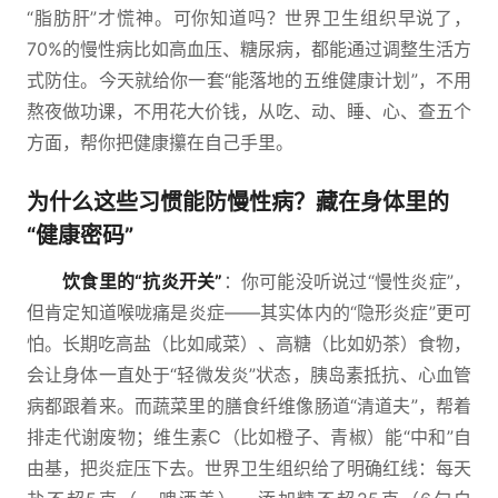
“脂肪肝”才慌神。可你知道吗？世界卫生组织早说了，
70%的慢性病比如高血压、糖尿病，都能通过调整生活方
式防住。今天就给你一套“能落地的五维健康计划”，不用
熬夜做功课，不用花大价钱，从吃、动、睡、心、查五个
方面，帮你把健康攥在自己手里。
为什么这些习惯能防慢性病？藏在身体里的
“健康密码”
饮食里的“抗炎开关”
：你可能没听说过“慢性炎症”，
但肯定知道喉咙痛是炎症——其实体内的“隐形炎症”更可
怕。长期吃高盐（比如咸菜）、高糖（比如奶茶）食物，
会让身体一直处于“轻微发炎”状态，胰岛素抵抗、心血管
病都跟着来。而蔬菜里的膳食纤维像肠道“清道夫”，帮着
排走代谢废物；维生素C（比如橙子、青椒）能“中和”自
由基，把炎症压下去。世界卫生组织给了明确红线：每天