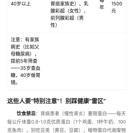
每
40岁以上
胃癌家族史）、乳
1500
年
腺彩超（女性）、
元
前列腺彩超（男
性）
注意：有家族
病史（比如父
母糖尿病），
提前5年筛查
——35岁查血
糖，40岁做胃
镜。
这些人要“特别注意”！别踩健康“雷区”
饮食禁忌
：肾病患者（慢性肾炎）要限蛋白——每天
每公斤体重0.8-1.0克优质蛋白（1个鸡蛋、1杯牛奶、100
克鱼肉），别吃豆类（黄豆、豆腐），植物蛋白代谢废物