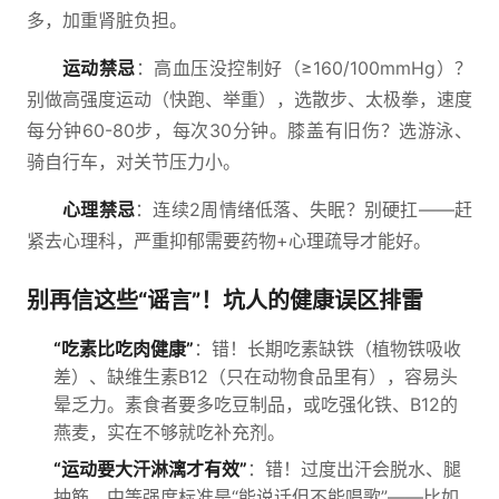
多，加重肾脏负担。
运动禁忌
：高血压没控制好（≥160/100mmHg）？
别做高强度运动（快跑、举重），选散步、太极拳，速度
每分钟60-80步，每次30分钟。膝盖有旧伤？选游泳、
骑自行车，对关节压力小。
心理禁忌
：连续2周情绪低落、失眠？别硬扛——赶
紧去心理科，严重抑郁需要药物+心理疏导才能好。
别再信这些“谣言”！坑人的健康误区排雷
“吃素比吃肉健康”
：错！长期吃素缺铁（植物铁吸收
差）、缺维生素B12（只在动物食品里有），容易头
晕乏力。素食者要多吃豆制品，或吃强化铁、B12的
燕麦，实在不够就吃补充剂。
“运动要大汗淋漓才有效”
：错！过度出汗会脱水、腿
抽筋。中等强度标准是“能说话但不能唱歌”——比如