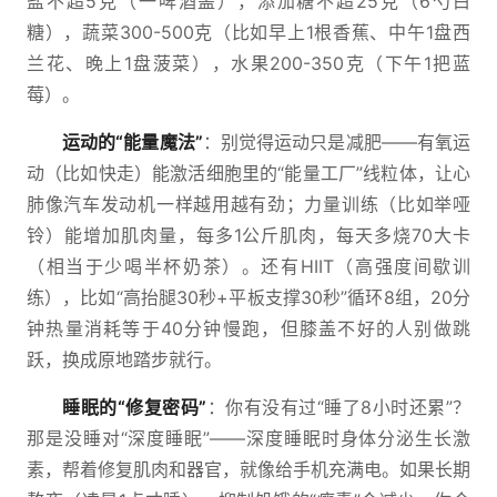
盐不超5克（一啤酒盖），添加糖不超25克（6勺白
糖），蔬菜300-500克（比如早上1根香蕉、中午1盘西
兰花、晚上1盘菠菜），水果200-350克（下午1把蓝
莓）。
运动的“能量魔法”
：别觉得运动只是减肥——有氧运
动（比如快走）能激活细胞里的“能量工厂”线粒体，让心
肺像汽车发动机一样越用越有劲；力量训练（比如举哑
铃）能增加肌肉量，每多1公斤肌肉，每天多烧70大卡
（相当于少喝半杯奶茶）。还有HIIT（高强度间歇训
练），比如“高抬腿30秒+平板支撑30秒”循环8组，20分
钟热量消耗等于40分钟慢跑，但膝盖不好的人别做跳
跃，换成原地踏步就行。
睡眠的“修复密码”
：你有没有过“睡了8小时还累”？
那是没睡对“深度睡眠”——深度睡眠时身体分泌生长激
素，帮着修复肌肉和器官，就像给手机充满电。如果长期