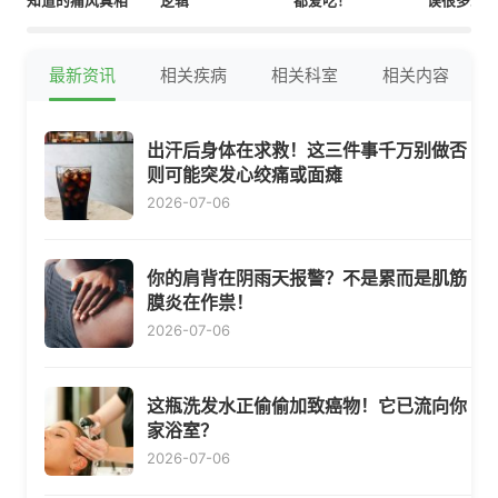
知道的痛风真相
逻辑
都爱吃！
误很多人
最新资讯
相关疾病
相关科室
相关内容
出汗后身体在求救！这三件事千万别做否
则可能突发心绞痛或面瘫
2026-07-06
你的肩背在阴雨天报警？不是累而是肌筋
膜炎在作祟！
2026-07-06
这瓶洗发水正偷偷加致癌物！它已流向你
家浴室？
2026-07-06