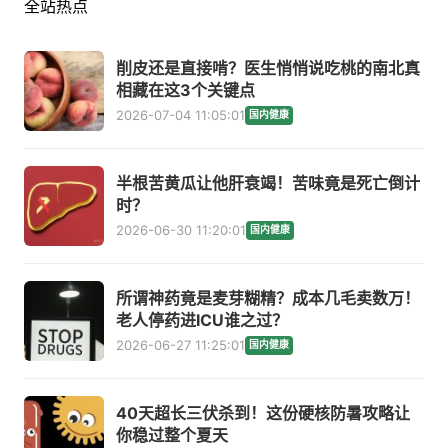
全站热点
削皮还是直接啃？医生悄悄说吃桃的南北真
相藏在这3个关键点
2026-07-04 11:05:01
国内健康
半根苦黄瓜让他肝衰竭！苦味竟是死亡倒计
时？
2026-06-30 11:20:01
国内健康
所谓神药竟是麦芽糊精？成本几毛卖数万！
老人停药进ICU谁之过？
2026-06-27 11:25:01
国内健康
40天超长三伏杀到！这份硬核防暑攻略让
你稳过整个夏天