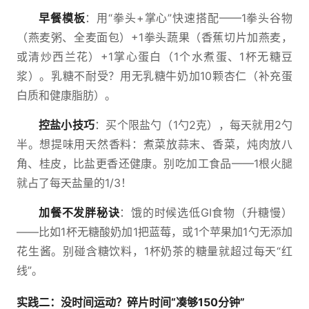
早餐模板
：用“拳头+掌心”快速搭配——1拳头谷物
（燕麦粥、全麦面包）+1拳头蔬果（香蕉切片加燕麦，
或清炒西兰花）+1掌心蛋白（1个水煮蛋、1杯无糖豆
浆）。乳糖不耐受？用无乳糖牛奶加10颗杏仁（补充蛋
白质和健康脂肪）。
控盐小技巧
：买个限盐勺（1勺2克），每天就用2勺
半。想提味用天然香料：煮菜放蒜末、香菜，炖肉放八
角、桂皮，比盐更香还健康。别吃加工食品——1根火腿
就占了每天盐量的1/3！
加餐不发胖秘诀
：饿的时候选低GI食物（升糖慢）
——比如1杯无糖酸奶加1把蓝莓，或1个苹果加1勺无添加
花生酱。别碰含糖饮料，1杯奶茶的糖量就超过每天“红
线”。
实践二：没时间运动？碎片时间“凑够150分钟”