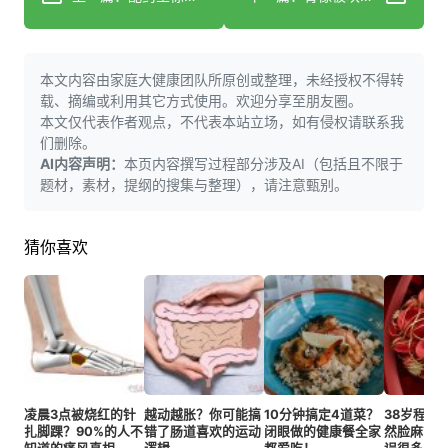
本文内容由家庭大健康团队所原创或整理，未经授权不得转
载、摘编或利用其它方式使用。欢迎分享至朋友圈。
本文仅代表作者观点，不代表本站立场，如有侵权请联系我
们删除。
AI内容声明：
本页内容撰写过程部分涉及AI（包括且不限于
题材，素材，提纲的搜集与整理），请注意甄别。
猜你喜欢
凌晨3点被烧红的针
越动越胀？你可能搞
10分钟搞定4道菜？
38岁程序
扎脚踝？90%的人不
错了肠道喜欢的运动
闭眼做的健康餐全家
然脸麻？