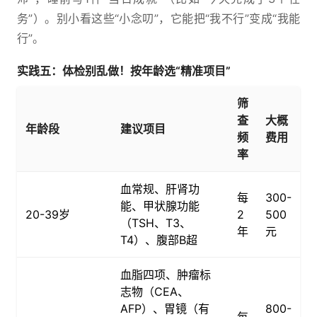
务”）。别小看这些“小念叨”，它能把“我不行”变成“我能
行”。
实践五：体检别乱做！按年龄选“精准项目”
筛
查
大概
年龄段
建议项目
频
费用
率
血常规、肝肾功
每
300-
能、甲状腺功能
20-39岁
2
500
（TSH、T3、
年
元
T4）、腹部B超
血脂四项、肿瘤标
志物（CEA、
AFP）、胃镜（有
800-