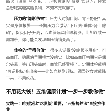
熬夜（凌晨1点才睡），抑制饥饿的“瘦素”会减少，你会
总想吃高糖高脂食物，不知不觉就胖了。
压力的“隐形伤害”
：压力大时胸口闷、胃不舒服？其
实是身体报警——长期压力会激活“下丘脑-垂体-肾上腺
轴”，促炎因子升高，心血管病风险跟着涨。比如连续一
周加班，你可能会发现血压悄悄变高了。
体检的“早筛价值”
：很多人觉得“没症状不用查”，可
高血压、糖尿病早期根本没感觉！比如高血压初期只是偶
尔头晕，等出现头痛时，血管已经受损了。定期体检能把
“可逆指标”查出来——比如血糖刚超标，调整饮食就能降
下来，不用吃药。
不用花大钱！五维健康计划“一步一步教你做”
实践一：吃对饭比“吃贵饭”重要，“五指营养法”直接抄作
业