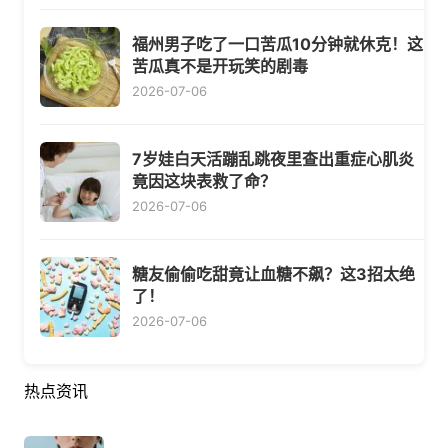
福州男子吃了一口苦瓜10分钟就休克！这
苦瓜真不是开玩笑的剧毒
2026-07-06
7岁娃白天活蹦乱跳夜里查出重症心肌炎
竟因这块表救了命？
2026-07-06
糖友偷偷吃甜竟让血糖不飙？这3招太绝
了！
2026-07-06
热点资讯