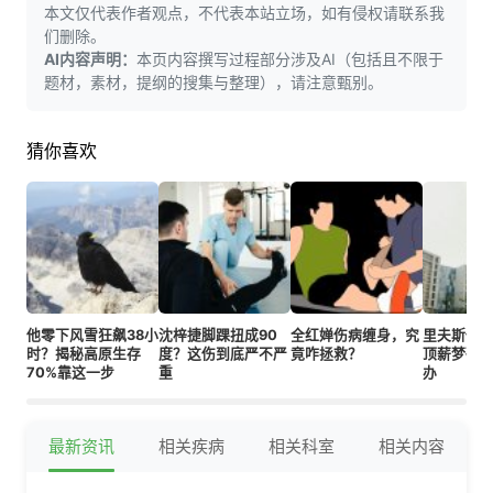
本文仅代表作者观点，不代表本站立场，如有侵权请联系我
们删除。
AI内容声明：
本页内容撰写过程部分涉及AI（包括且不限于
题材，素材，提纲的搜集与整理），请注意甄别。
猜你喜欢
他零下风雪狂飙38小
沈梓捷脚踝扭成90
全红婵伤病缠身，究
里夫斯伤退
时？揭秘高原生存
度？这伤到底严不严
竟咋拯救？
顶薪梦碎
70%靠这一步
重
办
最新资讯
相关疾病
相关科室
相关内容