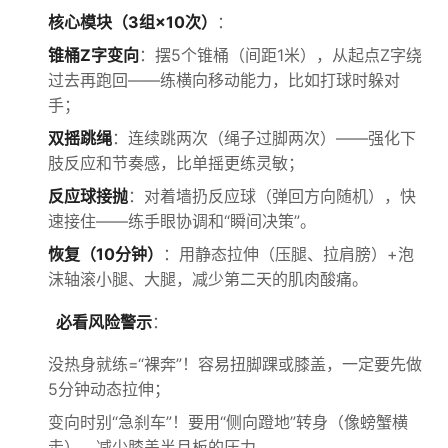
核心模块（3组×10次）
：
锥桶Z字变向
：摆5个锥桶（间距1米），从起点Z字绕
过去再跑回——练横向移动能力，比如打球时躲对
手；
双摇跳绳
：连续跳两次（绳子过脚两次）——强化下
肢反应和节奏感，比单摇更练灵敏；
反应球接抛
：对着墙扔反应球（弹回方向随机），快
速接住——练手眼协调和“瞬间决策”。
恢复（10分钟）
：用静态拉伸（压腿、拉肩膀）+泡
沫轴滚小腿、大腿，减少第二天的肌肉酸痛。
必看风险警示
：
没热身就练=“裸奔”！容易扭脚踝或膝盖，一定要先做
5分钟动态拉伸；
变向时别“急刹车”！要用“侧向蹬地”转身（像螃蟹横
走），减少膝盖半月板的压力。