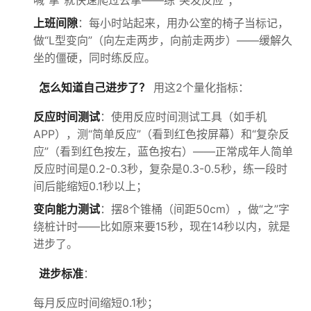
喊“拿”就快速爬过去拿——练“突发反应”；
上班间隙
：每小时站起来，用办公室的椅子当标记，
做“L型变向”（向左走两步，向前走两步）——缓解久
坐的僵硬，同时练反应。
怎么知道自己进步了？
用这2个量化指标：
反应时间测试
：使用反应时间测试工具（如手机
APP），测“简单反应”（看到红色按屏幕）和“复杂反
应”（看到红色按左，蓝色按右）——正常成年人简单
反应时间是0.2-0.3秒，复杂是0.3-0.5秒，练一段时
间后能缩短0.1秒以上；
变向能力测试
：摆8个锥桶（间距50cm），做“之”字
绕桩计时——比如原来要15秒，现在14秒以内，就是
进步了。
进步标准
：
每月反应时间缩短0.1秒；