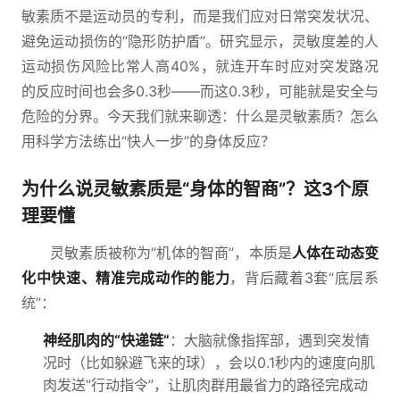
敏素质不是运动员的专利，而是我们应对日常突发状况、
避免运动损伤的“隐形防护盾”。研究显示，灵敏度差的人
运动损伤风险比常人高40%，就连开车时应对突发路况
的反应时间也会多0.3秒——而这0.3秒，可能就是安全与
危险的分界。今天我们就来聊透：什么是灵敏素质？怎么
用科学方法练出“快人一步”的身体反应？
为什么说灵敏素质是“身体的智商”？这3个原
理要懂
灵敏素质被称为“机体的智商”，本质是
人体在动态变
化中快速、精准完成动作的能力
，背后藏着3套“底层系
统”：
神经肌肉的“快递链”
：大脑就像指挥部，遇到突发情
况时（比如躲避飞来的球），会以0.1秒内的速度向肌
肉发送“行动指令”，让肌肉群用最省力的路径完成动