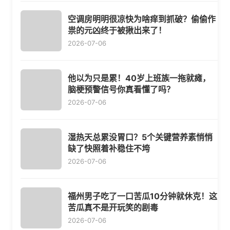
空调房明明很凉快为啥痒到抓破？偷偷作
祟的元凶终于被揪出来了！
2026-07-06
他以为只是累！40岁上班族一拖就瘫，
脑梗预警信号你真看懂了吗？
2026-07-06
湿热天总累没胃口？5个关键营养素悄悄
缺了快照着补稳住不垮
2026-07-06
福州男子吃了一口苦瓜10分钟就休克！这
苦瓜真不是开玩笑的剧毒
2026-07-06