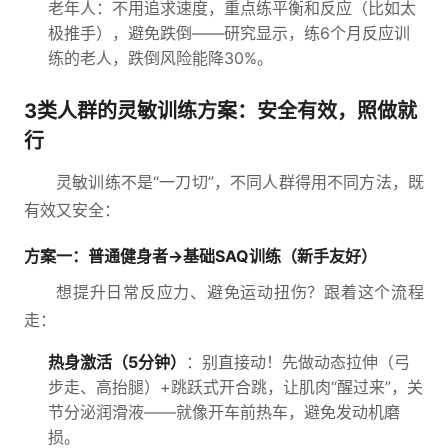
老年人：不用追求速度，重点练平衡和反应（比如太
极推手），避免跌倒——研究显示，练6个月反应训
练的老人，跌倒风险能降30%。
3类人群的灵敏训练方案：安全有效，照做就
行
灵敏训练不是“一刀切”，不同人群得用不同方法，既
有效又安全：
方案一：普通健身者→基础SAQ训练（新手友好）
想提升日常反应力、避免运动扭伤？跟着这个流程
走：
热身激活（5分钟）
：别直接动！先做动态拉伸（弓
步走、高抬腿）+跳跃式开合跳，让肌肉“醒过来”，关
节分泌润滑液——就像开车前热车，避免发动机磨
损。