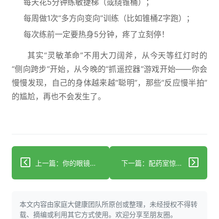
每天花5分钟练敏捷梯（或绕锥桶）；
每周做1次“多方向变向”训练（比如锥桶Z字跑）；
每次练前一定要热身5分钟，疼了立刻停！
其实“灵敏革命”不用大刀阔斧，从今天等红灯时的
“侧向跨步”开始，从今晚的“抓遥控器”游戏开始——你会
慢慢发现，自己的身体越来越“聪明”，那些“反应慢半拍”
的尴尬，再也不会发生了。
上一篇：你的眼镜正偷偷伤害你的视力？90%的人都不知道
下一篇：配药室惊现男友身影？护士私带非专业人员操作引众怒
本文内容由家庭大健康团队所原创或整理，未经授权不得转
载、摘编或利用其它方式使用。欢迎分享至朋友圈。