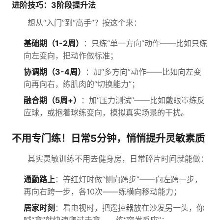
进阶技巧：3阶段提升法
想从“入门”到“高手”？按这个来：
基础期（1-2周）
：只练“单一方向”动作——比如只练
向左变向，把动作做标准；
协调期（3-4周）
：加“多方向”动作——比如向左变
向再向右，练肌肉的“切换能力”；
融合期（5周+）
：加“压力测试”——比如戴眼罩练反
应球，或抱着球练变向，模拟真实场景的干扰。
不用专门练！日常5分钟，悄悄提升灵敏素质
其实灵敏训练不用去健身房，日常碎片时间就能做：
通勤路上
：等红灯时做“侧向跨步”——向左跨一步，
再向右跨一步，各10次——练横向移动能力；
居家时刻
：看电视时，把遥控器放在沙发另一头，你