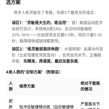
选方案
很多人练灵敏走了弯路，先辟2个最常见的谣言：
误区1：“灵敏是天生的，练没用”
：错！美国运动医学
会研究显示，系统练8周SAQ，反应时间能缩短
20%-30%——比如原来反应要0.5秒，现在只要0.35
秒，躲障碍物或接球都更快。
误区2：“练灵敏就是拼命跑”
：大错特错！如果动作变
形（比如弯腰驼背跑变向），反而会伤关节。正确顺
序是：
先精准，再速度，最后加复杂度
。
4类人群的“定制方案”（附禁忌）
人
绝对不能练
推荐方案
群
的情况
肥
严重膝关节
胖
低冲击敏捷梯训练（站在敏捷梯