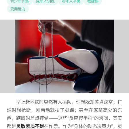
青少年训练
成年人训练
老年人平衡
敏捷梯
变向能力
早上赶地铁时突然有人插队，你想躲却差点踩空；打
球时想抢断，刚启动就扭了脚踝；甚至在家拿高处的东
西，踮脚时差点摔倒——这些“反应慢半拍”的瞬间，其实
都是
灵敏素质不足
在作祟。作为“身体的动态决策力”，灵