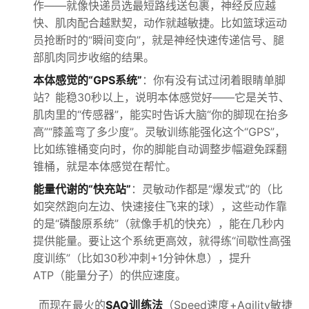
作——就像快递员选最短路线送包裹，神经反应越
快、肌肉配合越默契，动作就越敏捷。比如篮球运动
员抢断时的“瞬间变向”，就是神经快速传递信号、腿
部肌肉同步收缩的结果。
本体感觉的“GPS系统”
：你有没有试过闭着眼睛单脚
站？能稳30秒以上，说明本体感觉好——它是关节、
肌肉里的“传感器”，能实时告诉大脑“你的脚现在抬多
高”“膝盖弯了多少度”。灵敏训练能强化这个“GPS”，
比如练锥桶变向时，你的脚能自动调整步幅避免踩翻
锥桶，就是本体感觉在帮忙。
能量代谢的“快充站”
：灵敏动作都是“爆发式”的（比
如突然跑向左边、快速接住飞来的球），这些动作靠
的是“磷酸原系统”（就像手机的快充），能在几秒内
提供能量。要让这个系统更高效，就得练“间歇性高强
度训练”（比如30秒冲刺+1分钟休息），提升
ATP（能量分子）的供应速度。
而现在最火的
SAQ训练法
（Speed速度+Agility敏捷