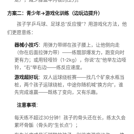
方案二：青少年→游戏化训练（边玩边提升）
孩子学乒乓球、足球总“反应慢”？用游戏化方法，他
们更愿意练：
器械小技巧
：用弹力带绑在孩子腰上，让他侧向走
（你在后面拉弹力带）——练髋部爆发力，跑变向时
更有力；或用轻哑铃（1-2kg），你说“左”他举左边哑
铃，“右”举右边——练反应速度。
游戏超好玩
：双人运球绕桩赛——找几个矿泉水瓶当
桩，两个孩子运球绕桩，中途你随机喊“换方向”，谁
先完成谁赢——既练了变向，又有乐趣。
注意事项
：
每天练不超过30分钟！孩子的骨头还在长，练太久会
累坏骨骺（骨头的“生长点”）；