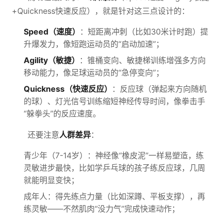
+Quickness快速反应），就是针对这三点设计的：
Speed（速度）
：短距离冲刺（比如30米计时跑）提
升爆发力，像短跑运动员的“启动加速”；
Agility（敏捷）
：锥桶变向、敏捷梯训练增强多方向
移动能力，像足球运动员的“急停变向”；
Quickness（快速反应）
：反应球（弹起来方向随机
的球）、灯光信号训练缩短神经传导时间，像拳击手
“躲拳头”的反应速度。
还要注意
人群差异
：
青少年（7-14岁）：神经像“橡皮泥”一样易塑造，练
灵敏进步最快，比如学乒乓球的孩子练反应球，几周
就能明显变快；
成年人：得先练点力量（比如深蹲、平板支撑），再
练灵敏——不然肌肉“没力气”完成快速动作；