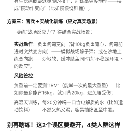
有生长痛或最近腿酸的孩子，别练高强度动作——换
成“慢动作变向”（比如慢慢绕锥桶）。
方案三：官兵→实战化训练（应对真实场景）
要练“战场反应力”？得结合实战场景：
实战动作
：负重匍匐变向（背10kg负重背心，匍匐前
进时突然变方向）——模拟战场躲子弹；或在沙地上
练变向跑——沙地软，缓冲膝盖同时练“不稳定环境下
的反应”。
风险管控
：
负重前一定要测“1RM”（能举一次的最大重量）！比
如你最多能背15kg，就别背20kg，避免腰受伤；
高温天训练，每20分钟喝一口含电解质的水（比如运
动饮料）——不然又热又渴，容易抽筋甚至中暑。
别再瞎练！这2个误区要避开，4类人群这样