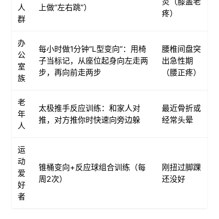
炎（膝盖老
人
上做“左右跳”）
疼）
群
办
每小时做1分钟“L型变向”：用椅
腰椎间盘突
公
子当标记，从座位起身向左走两
出急性期
室
步，再向前走两步
（腰正疼）
族
老
太极推手反应训练：和家人对
最近骨折或
年
推，对方推你时快速向旁边躲
经常头晕
人
运
动
锥桶变向+反应球组合训练（每
刚扭过脚踝
爱
周2次）
还没好
好
者