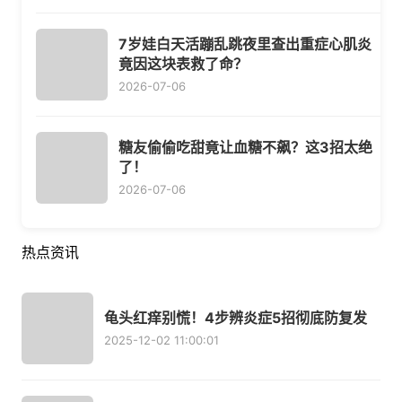
7岁娃白天活蹦乱跳夜里查出重症心肌炎
竟因这块表救了命？
2026-07-06
糖友偷偷吃甜竟让血糖不飙？这3招太绝
了！
2026-07-06
热点资讯
龟头红痒别慌！4步辨炎症5招彻底防复发
2025-12-02 11:00:01