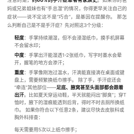
注意的是，
约60%的手汗症患者有家族史
。如果你的爸
妈或兄弟姐妹也有“手总湿”的情况，你得更早关注自己的
症状——说不定这不是“巧合”，是基因在提醒你。 那怎
么判断自己是不是手汗症？先对照这3个分级：
轻度
：手掌持续潮湿，但不会浸湿纸巾，摸手机屏幕
不会留水印；
中度
：手掌出汗能湿透1-2张纸巾，写字时墨水会晕
开，握笔的地方会渗汗；
重度
：手掌像刚泡过温水，汗滴能直接滴在桌面或键
盘上，需要频繁换纸巾擦手。 除了手，手汗症还会
“牵连”其他部位——
足底、腋窝甚至头面部都会跟着
出汗
。比如夏天穿运动鞋，半天就能闷出“脚臭”；穿T
恤时，腋下的湿痕能透到后背，得时不时去厕所换纸
巾。 如果你符合以下任意2条，建议尽快去皮肤科或
胸外科排查：
每天需要用5次以上纸巾擦手；