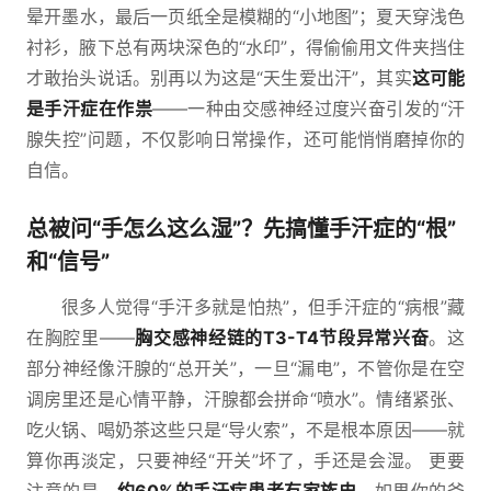
晕开墨水，最后一页纸全是模糊的“小地图”；夏天穿浅色
衬衫，腋下总有两块深色的“水印”，得偷偷用文件夹挡住
才敢抬头说话。别再以为这是“天生爱出汗”，其实
这可能
是手汗症在作祟
——一种由交感神经过度兴奋引发的“汗
腺失控”问题，不仅影响日常操作，还可能悄悄磨掉你的
自信。
总被问“手怎么这么湿”？先搞懂手汗症的“根”
和“信号”
很多人觉得“手汗多就是怕热”，但手汗症的“病根”藏
在胸腔里——
胸交感神经链的T3-T4节段异常兴奋
。这
部分神经像汗腺的“总开关”，一旦“漏电”，不管你是在空
调房里还是心情平静，汗腺都会拼命“喷水”。情绪紧张、
吃火锅、喝奶茶这些只是“导火索”，不是根本原因——就
算你再淡定，只要神经“开关”坏了，手还是会湿。 更要