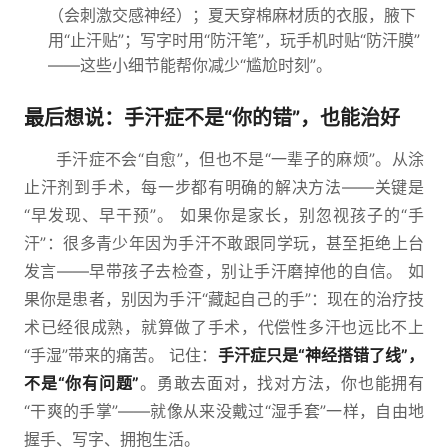
（会刺激交感神经）；夏天穿棉麻材质的衣服，腋下
用“止汗贴”；写字时用“防汗笔”，玩手机时贴“防汗膜”
——这些小细节能帮你减少“尴尬时刻”。
最后想说：手汗症不是“你的错”，也能治好
手汗症不会“自愈”，但也不是“一辈子的麻烦”。从涂
止汗剂到手术，每一步都有明确的解决方法——关键是
“早发现、早干预”。 如果你是家长，别忽视孩子的“手
汗”：很多青少年因为手汗不敢跟同学玩，甚至拒绝上台
发言——早带孩子去检查，别让手汗磨掉他的自信。 如
果你是患者，别因为手汗“藏起自己的手”：现在的治疗技
术已经很成熟，就算做了手术，代偿性多汗也远比不上
“手湿”带来的痛苦。 记住：
手汗症只是“神经搭错了线”，
不是“你有问题”
。勇敢去面对，找对方法，你也能拥有
“干爽的手掌”——就像从来没戴过“湿手套”一样，自由地
握手、写字、拥抱生活。