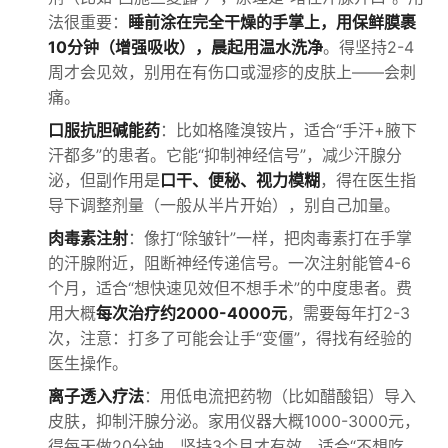
法很重要：
睡前涂在完全干燥的手掌上，用保鲜膜裹
10分钟（增强吸收），晨起用温水洗净
。得坚持2-4
周才会见效，别用在有伤口或湿疹的皮肤上——会刺
痛。
口服抗胆碱能药
：比如格隆溴铵片，适合“手汗+腋下
汗都多”的患者。它能“抑制神经信号”，减少汗腺分
泌，但副作用是
口干、便秘、视力模糊
，得在医生指
导下调整剂量（一般从半片开始），别自己加量。
肉毒素注射
：像打“除皱针”一样，把肉毒素打在手掌
的汗腺附近，阻断神经传递信号。一次注射能管4-6
个月，适合“想快速见效但不想手术”的中度患者。费
用大概
每次治疗约2000-4000元
，需要每年打2-3
次，注意：打多了可能会让手“变僵”，得找有经验的
医生操作。
离子透入疗法
：用低电流把药物（比如醋酸铝）导入
皮肤，抑制汗腺分泌。家用仪器大概1000-3000元，
得每天做20分钟，坚持3个月才有效。适合“不想吃