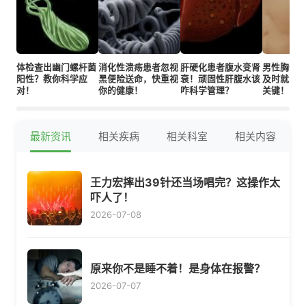
体检查出幽门螺杆菌
消化性溃疡患者忽视
肝硬化患者腹水变肾
男性胸部
阳性？教你科学应
黑便险送命，快重视
衰！顽固性肝腹水该
及时就医
对！
你的健康！
咋科学管理？
关键！
最新资讯
相关疾病
相关科室
相关内容
王力宏摔出39针还当场唱完？这操作太
吓人了！
2026-07-08
原来你不是睡不着！是身体在报警？
2026-07-07