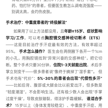
药、怕打针”的患者，但要医生教怎么调电流强度——
别调太高，会灼伤皮肤。
手术治疗：中重度患者的“终极解法”
如果用了以上方法都没用，且
年龄≥15岁、症状影响
学习/工作
，可以考虑
胸腔镜交感神经切断术（ETS）
——这是目前治疗手汗症最有效的方法，有效率超过
95%。
手术怎么操作？
医生会在两侧腋下各开一个1cm
的小孔，用胸腔镜找到“异常兴奋的交感神经”，把它切
断。整个手术只要30分钟，
住院1-3天就能出院
，术后手
掌立刻变干——很多患者说“像终于摘掉了‘湿手套’”。 但
手术也有“代价”：
5%-30%的患者会出现“代偿性多汗”
——比如后背、腹部或大腿会比以前爱出汗，但多数是
“轻度潮湿”，不会影响生活。还有极少数人会出现“手掌
过度干燥”，导致皮肤皲裂，得涂护手霜缓解。
谁适合手
术？
15岁以上（身体发育较稳定）、中重度手汗症、用