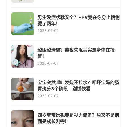
男生没症状就安全？HPV竟在你身上悄悄
藏了两年！
2026-07-07
越困越清醒？整夜失眠其实是身体在报
警！
2026-07-07
宝宝突然呕吐发烧还拉水？吓坏宝妈的肠
胃炎分3个阶段！别慌快看
2026-07-07
四岁宝宝远视竟是视力储备？原来不是病
而是成长刚需！