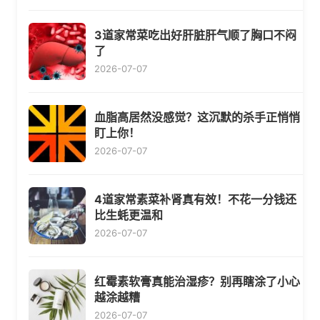
3道家常菜吃出好肝脏肝气顺了胸口不闷
了
2026-07-07
血脂高居然没感觉？这沉默的杀手正悄悄
盯上你！
2026-07-07
4道家常素菜补肾真有效！不花一分钱还
比生蚝更温和
2026-07-07
红霉素软膏真能治湿疹？别再瞎涂了小心
越涂越糟
2026-07-07