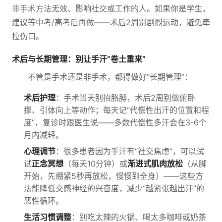
非手术方法无效、影响社交或工作的人。如果你是学生，
建议等中考/高考后再做——术后2周别剧烈运动，避免牵
拉伤口。
术后与长期管理：别让手汗“卷土重来”
不管是手术还是非手术，都得做好“长期管理”：
术后护理
：手术当天别抬胳膊，术后2周别做俯卧
撑、引体向上等动作；每天记“代偿性出汗的位置和程
度”，复诊时跟医生说——多数代偿性多汗会在3-6个
月内减轻。
心理调节
：很多患者因为手汗有“社交焦虑”，可以试
试
正念冥想
（每天10分钟）或
渐进式肌肉放松
（从脚
开始，先绷紧5秒再放松，慢慢到全身）——这些方
法能降低交感神经的兴奋度，减少“越紧张越出汗”的
恶性循环。
生活习惯调整
：别吃太辣的火锅、喝太多咖啡或奶茶