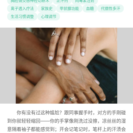
胸腔镜交感神经切断术
止汗剂
肉毒素注射
离子透入疗法
家族史
甲状腺功能
血糖
代偿性多汗
生活习惯调整
心理调节
你有没有过这种尴尬？跟同事握手时，对方的手刚碰
到你就轻轻缩回——你的手掌像刚洗过没擦，凉丝丝的湿
意隔着袖子都能感觉到；开会记笔记时，笔杆上的汗渍会