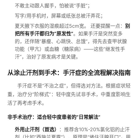
不敢主动跟人握手，怕被说“手脏”；
写字/用手机时，屏幕或纸张总被汗弄花；
夏天腋下衣服的湿痕超过5cm宽。 还要提醒一点：
别
把所有手汗都归为“原发性”
。如果手汗是突然变多
的，还伴随“暴瘦、心跳快、总饿”，得先去查甲状腺
功能（甲亢）或血糖（糖尿病）——这些“继发性手
汗”，治好了原发病才是关键。
从涂止汗剂到手术：手汗症的全流程解决指南
手汗症不是“不治之症”，但得选对方法。根据症状轻
重，治疗分“阶梯式”：轻中度先试非手术，中重度影响生
活了再考虑手术。
非手术治疗：适合轻中度患者的“日常解法”
外用止汗剂（首选）
：推荐含10%-20%氯化铝的止汗
剂（比如“西施兰夏露”），原理是“堵住汗腺开口”。用