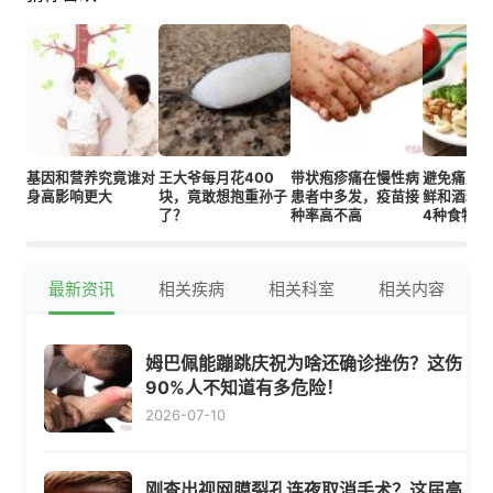
基因和营养究竟谁对
王大爷每月花400
带状疱疹痛在慢性病
避免痛风
身高影响更大
块，竟敢想抱重孙子
患者中多发，疫苗接
鲜和酒精
了？
种率高不高
4种食物
最新资讯
相关疾病
相关科室
相关内容
姆巴佩能蹦跳庆祝为啥还确诊挫伤？这伤
90%人不知道有多危险！
2026-07-10
刚查出视网膜裂孔连夜取消手术？这届高