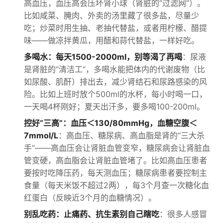
高血压，血压高会压坏肾小球（肾脏的“过滤网”）。
比如咸菜、腌肉、外卖的汤里藏了很多盐，尽量少
吃；炒菜时用生抽、老抽代替盐，或者用柠檬、醋提
味——做凉拌黄瓜，用醋和蒜代替盐，一样好吃。
多喝水：每天1500-2000ml，别等渴了再喝
：尿液
是肾脏的“清洁工”，多喝水能把体内的代谢废物（比
如尿酸、肌酐）排出去，减少肾结石和尿路感染的风
险。比如上班时放个500ml的水杯，每小时喝一口，
一天喝4杯刚好；夏天出汗多，要多喝100-200ml。
控好“三高”：血压＜130/80mmHg，血糖空腹＜
7mmol/L
：高血压、糖尿病、高血脂是肾的“三大杀
手”——高血压会让肾脏血管变窄，糖尿病会让肾脏血
管变硬，高血脂会让肾脏血管堵了。比如高血压患者
要按时吃降压药，每天测血压；糖尿病患者要控制主
食量（每天米饭不超过2两），每3个月查一次糖化血
红蛋白（反映近3个月的血糖情况）。
别乱吃药：止痛药、抗生素别自己瞎吃
：很多人感冒