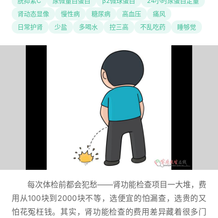
胱抑素C
尿微量白蛋白
β2微球蛋白
24小时尿蛋白定量
肾动态显像
慢性病
糖尿病
高血压
痛风
日常护肾
少盐
多喝水
控三高
不乱吃药
睡够觉
每次体检前都会犯愁——肾功能检查项目一大堆，费
用从100块到2000块不等，选便宜的怕漏查，选贵的又
怕花冤枉钱。其实，肾功能检查的费用差异藏着很多门