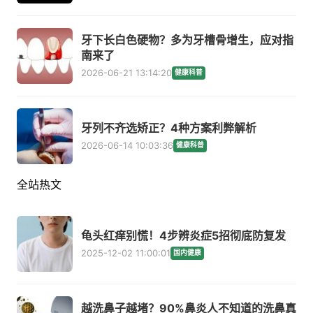
牙下长白色硬物？多为牙槽骨增生，应对指
南来了
2026-06-21 13:14:20
健康科普
牙列不齐选矫正？4种方案利弊解析
2026-06-14 10:03:36
健康科普
全站热文
龟头红痒别慌！4步辨炎症5招彻底防复发
2025-12-02 11:00:01
国内健康
越洗鼻子越堵？90%鼻炎人不知道的洗鼻真