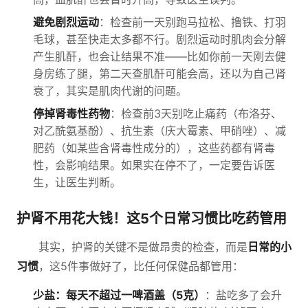
避免剧烈运动
：检查前一天别跑马拉松、撸铁、打羽
毛球，甚至快走太多都不行。剧烈运动时肌肉会分解
产生肌酐，也会让结果不准——比如你前一天刚去健
身房练了腿，第二天查肌酐可能会高，还以为自己肾
衰了，其实是肌肉代谢的问题。
停掉肾毒性药物
：检查前3天别吃止痛药（布洛芬、
对乙酰氨基酚）、抗生素（庆大霉素、甲硝唑）、减
肥药（如某些含肾毒性成分的），这些药都有肾毒
性，会影响结果。如果实在停不了，一定要告诉医
生，让医生判断。
护肾不用花大钱！这5个日常习惯比吃药管用
其实，护肾的关键不是做昂贵的检查，而是
日常的小
习惯
，这5件事做好了，比任何保健品都管用：
少盐：每天不超过一啤酒盖（5克）
：盐吃多了会升