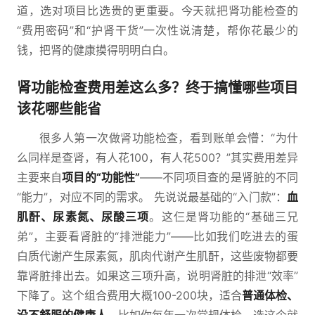
道，选对项目比选贵的更重要。今天就把肾功能检查的
“费用密码”和“护肾干货”一次性说清楚，帮你花最少的
钱，把肾的健康摸得明明白白。
肾功能检查费用差这么多？终于搞懂哪些项目
该花哪些能省
很多人第一次做肾功能检查，看到账单会懵：“为什
么同样是查肾，有人花100，有人花500？”其实费用差异
主要来自
项目的“功能性”
——不同项目查的是肾脏的不同
“能力”，对应不同的需求。 先说说最基础的“入门款”：
血
肌酐、尿素氮、尿酸三项
。这仨是肾功能的“基础三兄
弟”，主要看肾脏的“排泄能力”——比如我们吃进去的蛋
白质代谢产生尿素氮，肌肉代谢产生肌酐，这些废物都要
靠肾脏排出去。如果这三项升高，说明肾脏的排泄“效率”
下降了。这个组合费用大概100-200块，适合
普通体检、