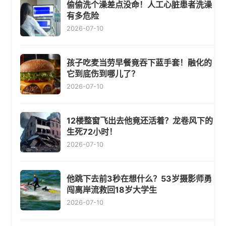
偷偷洗个澡差点没命！人工心脏患者洗澡
有多危险
2026-07-10
孩子吃麦当劳早餐竟吞下蓝手套！融化的
它到底伤到哪儿了？
2026-07-10
12楼整窗飞出去他竟还活着？龙卷风下的
生死72小时！
2026-07-10
他跳下去前3秒在想什么？53岁摄影师勇
闯离岸流救回18岁大学生
2026-07-10