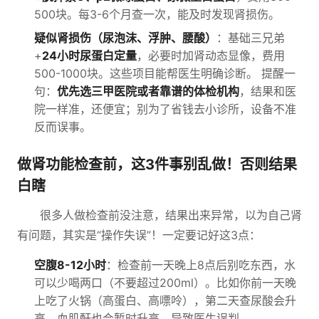
500块。每3-6个月查一次，能及时发现肾损伤。
疑似肾损伤（尿泡沫、浮肿、腰酸）
：基础三兄弟
+
24小时尿蛋白定量
，必要时加肾动态显像，费用
500-1000块。这些项目能帮医生明确诊断。 提醒一
句：
优先选三甲医院或者靠谱的体检机构
，结果和医
院一样准，还便宜；别为了省钱去小诊所，设备不准
反而误事。
做肾功能检查前，这3件事别乱做！否则结果
白瞎
很多人做检查前没注意，结果出来异常，以为自己肾
有问题，其实是“操作失误”！一定要记好这3点：
空腹8-12小时
：检查前一天晚上8点后别吃东西，水
可以少喝两口（不要超过200ml）。比如你前一天晚
上吃了火锅（高蛋白、高嘌呤），第二天查尿酸会升
高，血肌酐也会暂时升高，导致医生误判。