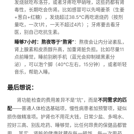
发烧就吃布洛芬，或者牙疼吃甲硝唑，这些药都有肾
毒性，长期吃会伤肾。比如感冒可以先喝姜茶（生姜
+葱白+红糖），发烧超过38.5℃再吃退烧药（按剂
量吃，一次1片，一天不超过4片）；牙疼要去看牙
医，别自己吃抗生素。
睡够7小时：熬夜等于“熬肾”
：熬夜会让内分泌紊乱，
肾上腺素和皮质醇升高，加重肾脏负担。比如尽量11
点前睡觉，睡前别刷手机（蓝光会抑制褪黑素分
泌），可以泡个脚（40℃左右，15分钟），或者听轻
音乐，帮助入睡。
最后想说：
肾功能检查的费用差异不是“坑”，而是
不同需求的匹
配
——普通人体检选基础项，慢性病患者加预警项，疑似
损伤做精准项。护肾也不用花大钱，日常少盐、多喝水、
控好三高、别乱吃药、睡够觉，比任何昂贵的保健品都管
用。 其实，肾脏的健康就藏在每一顿饭、每一次用药、