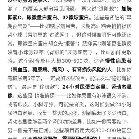
没不舒服的健康人
，比如你每年一次常规体检，选这个就
够了，能覆盖大部分常见问题。 再来说“进阶款”：
加胱
抑素C、尿微量白蛋白、β2微球蛋白
。这些是肾脏的“早
期预警器”——比如糖尿病患者，长期高血糖会悄悄损伤
肾小球（肾脏里的“过滤网”），但这时候血肌酐可能还正
常，尿微量白蛋白却会先“报警”；胱抑素C则能更准确反
映肾小球滤过率（肾脏的“过滤速度”），比血肌酐更敏
感。这个组合费用大概300-500块，适合
慢性病患者
（高血压、糖尿病、痛风）、有肾损伤风险的人
，比如你
有糖尿病5年了，一定要加这些项目，能早发现“隐形肾损
伤”。 最后是“终极款”：
24小时尿蛋白定量、肾动态显
像
。这些是“精准侦探”——比如你尿里有泡沫很久不消，
或者眼皮、小腿浮肿，可能是肾炎，这时候要做24小时
尿蛋白定量，收集一整天的尿液，测到底漏了多少蛋白；
肾动态显像能看两个肾的功能差异，比如一侧肾萎缩了，
另一侧是不是正常。这些项目费用大概300-500块甚至