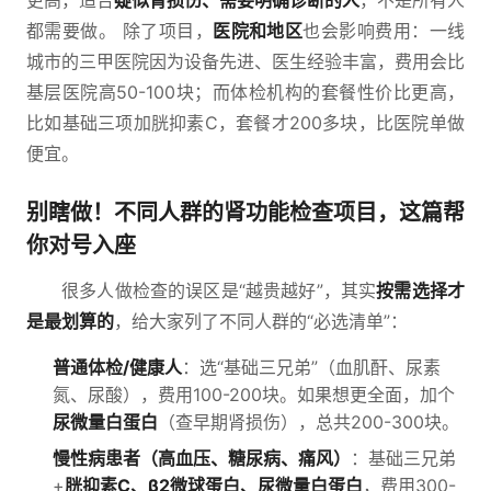
更高，适合
疑似肾损伤、需要明确诊断的人
，不是所有人
都需要做。 除了项目，
医院和地区
也会影响费用：一线
城市的三甲医院因为设备先进、医生经验丰富，费用会比
基层医院高50-100块；而体检机构的套餐性价比更高，
比如基础三项加胱抑素C，套餐才200多块，比医院单做
便宜。
别瞎做！不同人群的肾功能检查项目，这篇帮
你对号入座
很多人做检查的误区是“越贵越好”，其实
按需选择才
是最划算的
，给大家列了不同人群的“必选清单”：
普通体检/健康人
：选“基础三兄弟”（血肌酐、尿素
氮、尿酸），费用100-200块。如果想更全面，加个
尿微量白蛋白
（查早期肾损伤），总共200-300块。
慢性病患者（高血压、糖尿病、痛风）
：基础三兄弟
+
胱抑素C、β2微球蛋白、尿微量白蛋白
，费用300-