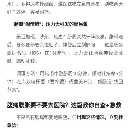
水），多排尿冲掉细菌；遵医嘱吃左氧氟沙星，别吃两天
好了就停，容易耐药。
肠道“闹情绪”：压力大引发的肠易激
最近加班、吵架、焦虑？脐周突然一阵绞痛，胀得难
受，要么便秘要么拉肚子，排便后立刻舒服——这是肠易
激综合征（IBS）在“闹脾气”，压力会让肠道神经变敏
感，蠕动乱套。
调理方法：用热毛巾敷脐周10分钟，顺时针按摩5分
钟；吃点双歧杆菌（要冷藏）或曲美布汀，帮肠道“找回
节奏”。
腹痛腹胀要不要去医院？这篇教你自查+急救
不是所有胀痛都要跑医院，但
出现这些情况，立刻挂
急诊
：