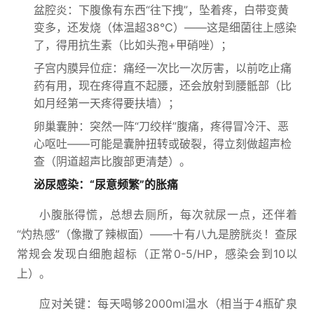
盆腔炎：下腹像有东西“往下拽”，坠着疼，白带变黄
变多，还发烧（体温超38℃）——这是细菌往上感染
了，得用抗生素（比如头孢+甲硝唑）；
子宫内膜异位症：痛经一次比一次厉害，以前吃止痛
药有用，现在疼得直不起腰，还会放射到腰骶部（比
如月经第一天疼得要扶墙）；
卵巢囊肿：突然一阵“刀绞样”腹痛，疼得冒冷汗、恶
心呕吐——可能是囊肿扭转或破裂，得立刻做超声检
查（阴道超声比腹部更清楚）。
泌尿感染：“尿意频繁”的胀痛
小腹胀得慌，总想去厕所，每次就尿一点，还伴着
“灼热感”（像撒了辣椒面）——十有八九是膀胱炎！查尿
常规会发现白细胞超标（正常0-5/HP，感染会到10以
上）。
应对关键：每天喝够2000ml温水（相当于4瓶矿泉