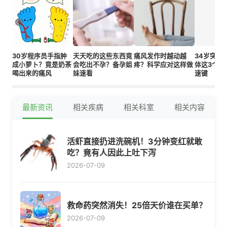
30岁程序员手指肿
天天吃的这些东西竟
痛风发作时越动越
34岁突然
成小萝卜？竟是奶茶
会吃出不孕？备孕姐
疼？科学应对这样做
体这3个年
喝出来的痛风
妹速看
速键
最新资讯
相关疾病
相关科室
相关内容
活虾直接扔进洗碗机！3分钟变红就敢
吃？竟有人因此上吐下泻
2026-07-09
救命药突然消失！25倍天价谁在买单？
2026-07-09