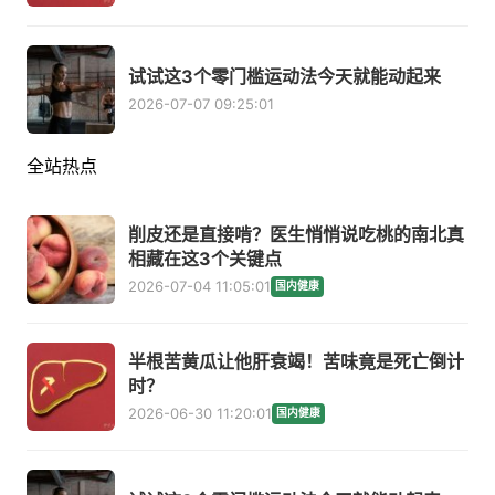
试试这3个零门槛运动法今天就能动起来
2026-07-07 09:25:01
全站热点
削皮还是直接啃？医生悄悄说吃桃的南北真
相藏在这3个关键点
2026-07-04 11:05:01
国内健康
半根苦黄瓜让他肝衰竭！苦味竟是死亡倒计
时？
2026-06-30 11:20:01
国内健康