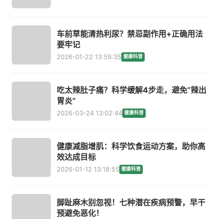
车前草能清热利尿？禁忌副作用+正确用法
要牢记
2026-01-22 13:59:35
健康科普
吃太辣肚子痛？科学缓解4步走，避免“辣出
胃炎”
2026-03-24 13:02:44
健康科普
健康减脂增肌：科学饮食运动方案，助你高
效达成目标
2026-01-12 13:18:55
健康科普
脚趾麻木别忽视！七种潜在疾病预警，早干
预避免恶化！