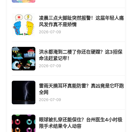
凌晨三点大脚趾突然报警！这届年轻人痛
风发作真不是矫情
2026-07-09
洪水都淹到二楼了你还在硬蹚？这3招保
命法赶紧记牢！
2026-07-09
雷雨天摘耳环真能防雷？真凶竟是它吓跑
全网
2026-07-09
眼球被扎穿还能保住？台州医生4小时极
限手术结果令人动容