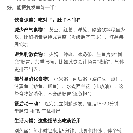
好，能把复发率降一半：
饮食调整：吃对了，肚子不“闹”
减少产气食物：
黄豆、红薯、洋葱、碳酸饮料尽量少
吃，比如把黄豆换成豆腐（发酵后产气少），红薯每
周1次；
避免刺激食物：
火锅、辣椒、冰奶茶、生鱼片会“刺
激”肠胃，加重胀痛，比如冰饮会让肠胃“收缩”，气体
更排不出去；
推荐易消化食物：
小米粥、南瓜粥（煮得烂一点）、
清蒸鱼（鲈鱼、鲫鱼）、水煮西兰花（少放油），这
些食物好消化，不会给肠胃“添负担”；
餐后动一动：
吃完别立刻躺沙发，慢走15-20分钟，
帮肠道“推”动气体排出。
生活习惯：这些细节比吃药管用
别久坐：每小时起来走5分钟，比如倒杯水、伸个懒