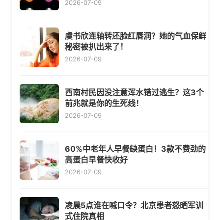
2026-07-09
虞书欣连轴转还脸红唇润？她的气血保鲜
秘密被扒出来了！
2026-07-09
西南村民因没注意浑水错过逃生？这3个
前兆就是你的生死线！
2026-07-09
60%中老年人早餐缺蛋白！3款不费劲的
高蛋白早餐快收好
2026-07-09
凌晨5点谁在喊口令？北京患者怒晒军训
式住院真相