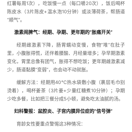
红薯每周1次），吃饭慢一点（每口嚼20次），饭后喝杯
陈皮水（3片陈皮+温水泡10分钟）或淡薄荷茶，帮肠道
“顺气”。
激素闹脾气：经期、孕期、更年期的“胀痛开关”
经期雌激素下降，肠胃蠕动变慢，食物“堆”在肚子
里，小腹胀得慌，还伴着腰酸、月经量增多；孕早期激素
变化，胃里总像有团气，胀得不想吃饭；更年期雌激素减
少，肠道黏膜“变弱”，也会动不动就胀。
缓解方法：经期用40℃热水袋敷小腹（裹层毛巾别
烫着），喝杯姜茶（3片姜+少量红糖煮10分钟）；孕期
少吃多餐，比如把三餐分成5小顿，避免吃太油腻的汤。
妇科警报：盆腔炎、子宫内膜异位症的“信号弹”
育龄女性要重点警惕这3种情况：