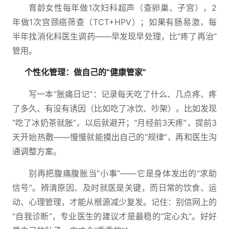
育龄女性每年做1次妇科超声（查卵巢、子宫），2
年做1次宫颈癌筛查（TCT+HPV）；如果有肠易激，每
半年找消化科医生调药——早发现早处理，比“疼了再治”
管用。
个性化管理：做自己的“健康管家”
写一本“胀痛日记”：记录每天吃了什么、几点疼、疼
了多久、有没有诱因（比如吃了冰饮、吵架）。比如发现
“吃了冰奶茶就胀”，以后就避开；“月经前3天疼”，提前3
天开始热敷——慢慢就能摸出自己的“规律”，再和医生沟
通调整方案。
别再把腹痛腹胀当“小事”——它是身体发出的“求助
信号”。辨清原因、及时就医是关键，而日常的饮食、运
动、心理管理，才能从根源减少复发。记住：别信网上的
“自我诊断”，专业医生的建议才是最稳的“定心丸”。好好