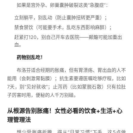
如果是宫外孕、卵巢囊肿破裂这类“急腹症”：
立刻躺平，别乱动（防止囊肿扭转更严重）；
禁食禁饮（可能要手术，乱吃东西影响麻醉）；
赶紧打120，别自己开车去医院——颠簸可能加重出
血。
药物别乱吃！
布洛芬适合经期的胀痛，但有胃溃疡、胃出血的人不
能用（会刺激胃黏膜）；抗生素要遵医嘱吃够疗程，比如
7天，别“见好就收”；止泻药（比如蒙脱石散）只有拉肚
子厉害时用，便秘的人千万别碰。
从根源告别胀痛！女性必看的饮食+生活+心
理管理法
想少受胀痛折腾，得从“日常习惯”下手，这5点做