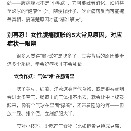
劲——腹痛腹胀不是“小毛病”，它可能藏着消化、妇科甚
至泌尿的“健康信号”。随便揉肚子、吃止痛药反而可能掩
盖真相，搞清楚原因才能“精准解决”。
别再忍！女性腹痛腹胀的5大常见原因，对应
症状一眼辨
很多人觉得“胀胀的”是吃多了，其实背后的原因能牵
连多个系统，学会辨症状才不会乱猜：
饮食作妖：气体“堵”在肠胃里
吃了黄豆、红薯、洋葱这类产气食物，或是狼吞虎咽
吞进太多空气，肠道里的气体排不出去，就会让中上腹鼓
起来，像有个气球在里面“撑着”，还带着隐隐的疼——但
放个屁、排个便，立刻舒服大半。
应对小技巧：少吃产气食物（比如把黄豆换成豆腐，