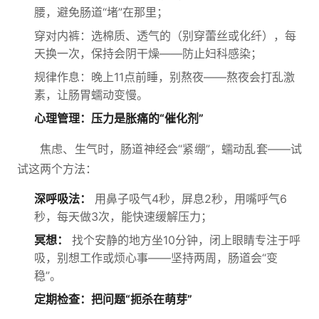
腰，避免肠道“堵”在那里；
穿对内裤：选棉质、透气的（别穿蕾丝或化纤），每
天换一次，保持会阴干燥——防止妇科感染；
规律作息：晚上11点前睡，别熬夜——熬夜会打乱激
素，让肠胃蠕动变慢。
心理管理：压力是胀痛的“催化剂”
焦虑、生气时，肠道神经会“紧绷”，蠕动乱套——试
试这两个方法：
深呼吸法：
用鼻子吸气4秒，屏息2秒，用嘴呼气6
秒，每天做3次，能快速缓解压力；
冥想：
找个安静的地方坐10分钟，闭上眼睛专注于呼
吸，别想工作或烦心事——坚持两周，肠道会“变
稳”。
定期检查：把问题“扼杀在萌芽”