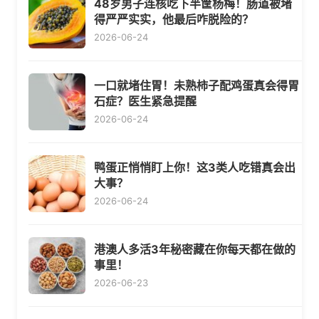
48岁男子连核吃下半筐杨梅！肠道被堵
得严严实实，他最后咋脱险的？
2026-06-24
一口就堵住胃！未熟柿子配鸡蛋真会得胃
石症？医生紧急提醒
2026-06-24
鸭蛋正悄悄盯上你！这3类人吃错真会出
大事？
2026-06-24
港澳人多活3年秘密藏在你每天都在做的
事里！
2026-06-23