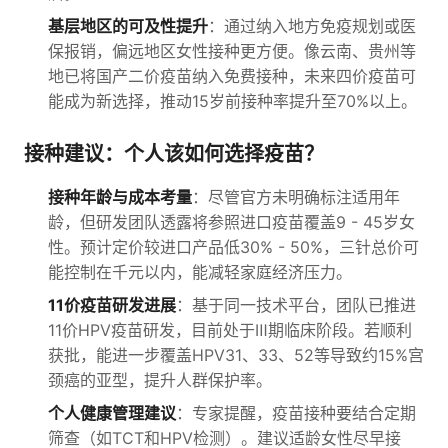
基层地区的可及性提升
：通过纳入地方免疫规划或医
保报销，偏远地区女性接种更方便。像云南、贵州等
地已将国产二价疫苗纳入免费接种，未来四价疫苗可
能成为新选择，推动15岁前接种率提升至70%以上。
接种建议：个人该如何选择疫苗？
接种年龄与成本考量
：尽管官方未明确标注适用年
龄，但研发团队透露将参照进口疫苗覆盖9 - 45岁女
性。预计定价较进口产品低30% - 50%，三针总价可
能控制在千元以内，能减轻家庭经济压力。
11价疫苗研发进展
：基于同一技术平台，团队已推进
11价HPV疫苗研发，目前处于Ⅲ期临床阶段。若顺利
获批，能进一步覆盖HPV31、33、52等导致约15%宫
颈癌的亚型，提升人群保护率。
个人健康管理建议
：专家提醒，疫苗接种要结合定期
筛查（如TCT和HPV检测）。建议适龄女性尽早接