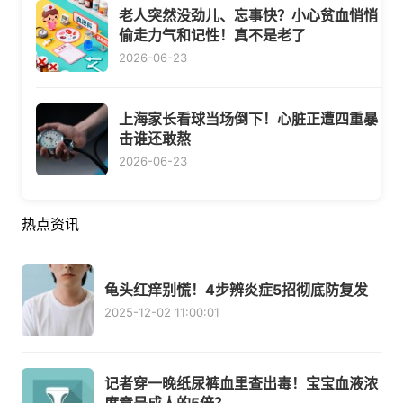
老人突然没劲儿、忘事快？小心贫血悄悄
偷走力气和记性！真不是老了
2026-06-23
上海家长看球当场倒下！心脏正遭四重暴
击谁还敢熬
2026-06-23
热点资讯
龟头红痒别慌！4步辨炎症5招彻底防复发
2025-12-02 11:00:01
记者穿一晚纸尿裤血里查出毒！宝宝血液浓