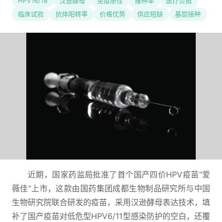
HPV16/18
汉逊酵母
免疫原性
接种率
医疗负担
临床试验
抗体阳转率
价格优势
供应短缺
基层接种
近期，国家药监局批准了首个国产四价HPV疫苗“爱
薇佳”上市，这款由国药集团成都生物制品研究所与中国
生物研究院联合研发的疫苗，采用汉逊酵母表达技术，填
补了国产疫苗对低危型HPV6/11型感染防护的空白，还覆