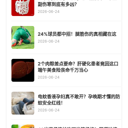
副伤寒到底有多凶？
2026-06-24
24%球员都中招！腿筋伤的真相藏在这
2026-06-24
2个肉粽差点要命？肝硬化患者竟因这口
端午美食险丧命千万当心
2026-06-24
电蚊香液孕妇真不敢开？孕晚期才懂的防
蚊安全红线！
2026-06-24