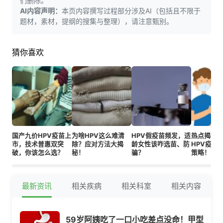
们删除。
AI内容声明：
本页内容撰写过程部分涉及AI（包括且不限于
题材，素材，提纲的搜集与整理），请注意甄别。
猜你喜欢
国产九价HPV疫苗上
为啥HPV这么难清
HPV假疫苗频发，适
热点揭秘
市，技术普惠双突
除？应对方法大揭
龄女性该咋选苗、防
HPV疫苗
破，你该怎么选？
秘！
骗？
策略！
最新资讯
相关疾病
相关科室
相关内容
59岁阿姨吃了一口小吃差点没命！甲型