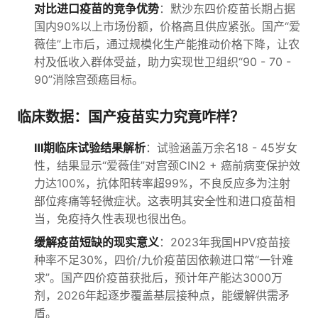
对比进口疫苗的竞争优势
：默沙东四价疫苗长期占据
国内90%以上市场份额，价格高且供应紧张。国产“爱
薇佳”上市后，通过规模化生产能推动价格下降，让农
村及低收入群体受益，助力实现世卫组织“90 - 70 -
90”消除宫颈癌目标。
临床数据：国产疫苗实力究竟咋样？
Ⅲ期临床试验结果解析
：试验涵盖万余名18 - 45岁女
性，结果显示“爱薇佳”对宫颈CIN2 + 癌前病变保护效
力达100%，抗体阳转率超99%，不良反应多为注射
部位疼痛等轻微症状。这表明其安全性和进口疫苗相
当，免疫持久性表现也很出色。
缓解疫苗短缺的现实意义
：2023年我国HPV疫苗接
种率不足30%，四价/九价疫苗因依赖进口常“一针难
求”。国产四价疫苗获批后，预计年产能达3000万
剂，2026年起逐步覆盖基层接种点，能缓解供需矛
盾。