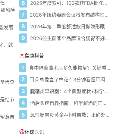
率在
6
2025年度索引：100款获FDA批准的AI驱动医疗设备
，那风险
7
2026年纽约瓣膜会议将发布结构性心脏病最新研究成果
8
2026年第二季度舒适款日抛隐形眼镜推荐，优瞳主打长效佩戴体验
能发展
9
2026益生菌哪个品牌适合肠胃不好的人，常年饱受肠胃病痛看过来，梳理实用十大品牌
化，就
健康科普
1
鼻中隔偏曲术后多久能恢复？关键看这几点
2
耳朵总像塞了棉花？3分钟看懂耳闷的真相与自救指南
设备检查
3
腱鞘炎早识别：4个典型症状+科学应对，避免关节卡壳
是结节
4
酒后头疼自救指南：科学解酒的正确打开方式
5
急性肠胃炎黄金4小时自救：正确处置与误区避坑关键
留意自
环球医讯