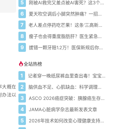
5
刚被AI救完又差点被AI害死？这3个真相医生不敢不告诉你！
6
夏天吹空调后小腿突然肿痛？一招识破致命血栓快逃过！
7
老人差点停药吃芒果！这条‘三高新标准’谣言正在坑爸妈
8
瘦子也会得重度脂肪肝？医生紧急提醒别再乱节食
9
拔错一颗牙赔1.2万！医保新规后你还敢信399元拔智齿？
全站热榜
1
记者穿一晚纸尿裤血里查出毒！宝宝血液浓度竟是成人的5倍？
2
率大概在
脑供血不足、心肌缺血：科学调理全攻略
对办法以
3
ASCO 2026癌症突破：胰腺癌生存率翻倍，乳腺癌避免化疗
4
JAMA心脏病学杂志最新发表文章
5
2026年技术如何改变心理健康支持的获取方式