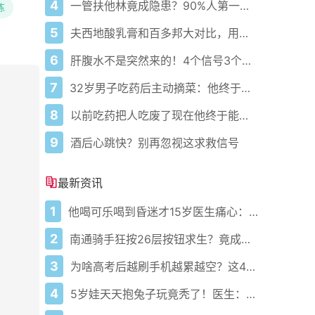
4
一管扶他林竟成隐患？90%人第一步就错了！
练
5
夫西地酸乳膏和百多邦大对比，用药指南快收好！
6
肝腹水不是突然来的！4个信号3个管理要点别等肚子鼓起来
7
32岁男子吃药后主动摘菜：他终于活过来了？
8
以前吃药把人吃废了现在他终于能好起来了
9
酒后心跳快？别再忽视这求救信号
最新资讯
1
他喝可乐喝到昏迷才15岁医生痛心：这真不是孩子胖点的小事！
2
南通骑手狂按26层按钮求生？竟成电梯里最危险动作！
3
为啥高考后越刷手机越累越空？这4招专治考完躺平综合征！
4
5岁娃天天抱兔子玩竟秃了！医生：脓癣毁毛囊不可逆