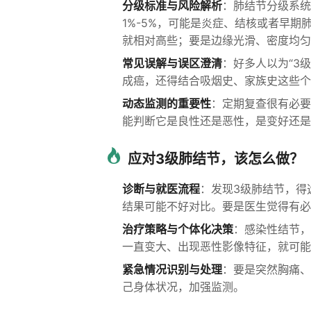
分级标准与风险解析
：肺结节分级系统
1%-5%，可能是炎症、结核或者早
就相对高些；要是边缘光滑、密度均匀
常见误解与误区澄清
：好多人以为“3
成癌，还得结合吸烟史、家族史这些个
动态监测的重要性
：定期复查很有必要
能判断它是良性还是恶性，是变好还是
应对3级肺结节，该怎么做？
诊断与就医流程
：发现3级肺结节，得
结果可能不好对比。要是医生觉得有必要
治疗策略与个体化决策
：感染性结节，
一直变大、出现恶性影像特征，就可能
紧急情况识别与处理
：要是突然胸痛、
己身体状况，加强监测。