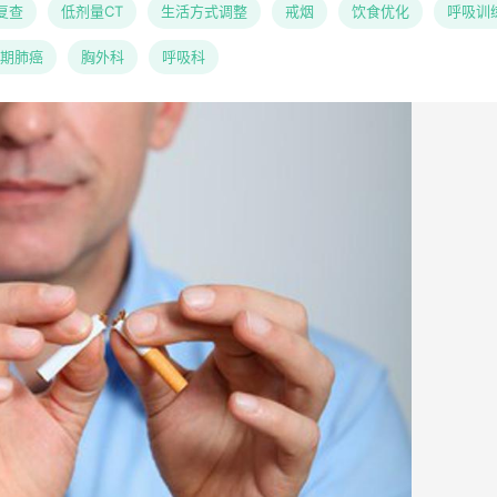
复查
低剂量CT
生活方式调整
戒烟
饮食优化
呼吸训
期肺癌
胸外科
呼吸科