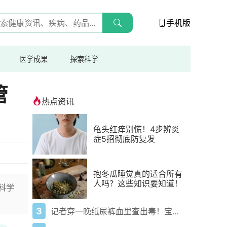
手机版
医学成果
探索科学
管
热点资讯
龟头红痒别慌！4步辨炎
症5招彻底防复发
抱冬瓜睡觉真的适合所有
人吗？这些知识要知道！
科学
3
记者穿一晚纸尿裤血里查出毒！宝宝血液浓度竟是成人的5倍？