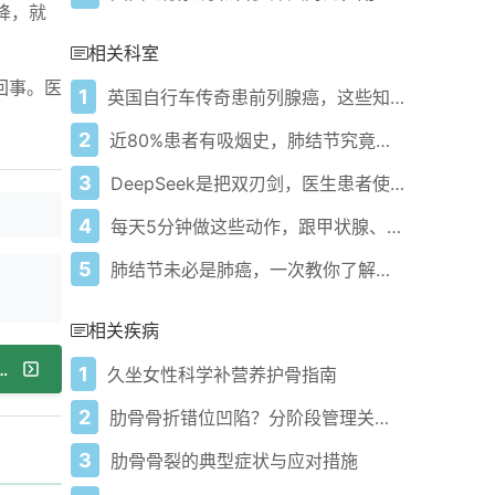
降，就
相关科室
回事。医
1
英国自行车传奇患前列腺癌，这些知识要知道
2
近80%患者有吸烟史，肺结节究竟咋防咋治？
3
DeepSeek是把双刃剑，医生患者使用该注意啥？
4
每天5分钟做这些动作，跟甲状腺、乳腺、肺部结节说再见！
5
肺结节未必是肺癌，一次教你了解清楚
相关疾病
堵塞信号吗？下肢动脉硬化闭塞症揭秘！
1
久坐女性科学补营养护骨指南
2
肋骨骨折错位凹陷？分阶段管理关键要点
3
肋骨骨裂的典型症状与应对措施