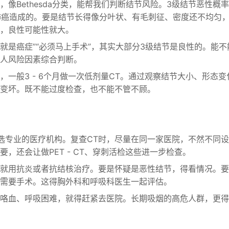
，像Bethesda分类，能帮我们判断结节风险。3级结节恶性概
期肺癌造成的。要是结节长得像分叶状、有毛刺征、密度还不均匀
，良性可能性就大。
级就是癌症”“必须马上手术”，其实大部分3级结节是良性的。能不
人风险因素综合判断。
，一般3 - 6个月做一次低剂量CT。通过观察结节大小、形态变
变坏。既不能过度检查，也不能不管不顾。
选专业的医疗机构。复查CT时，尽量在同一家医院，不然不同
，还会让做PET - CT、穿刺活检这些进一步检查。
就用抗炎或者抗结核治疗。要是怀疑是恶性结节，得看情况。要
需要手术。这得胸外科和呼吸科医生一起评估。
咯血、呼吸困难，就得赶紧去医院。长期吸烟的高危人群，更得