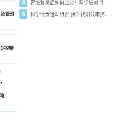
4
胃癌复发后如何应对？科学应对四大关键因素
断及管理，家长都了解吗？
5
科学饮食运动组合 提升代谢效率控糖减脂
D控糖防并发症！
！
？
略