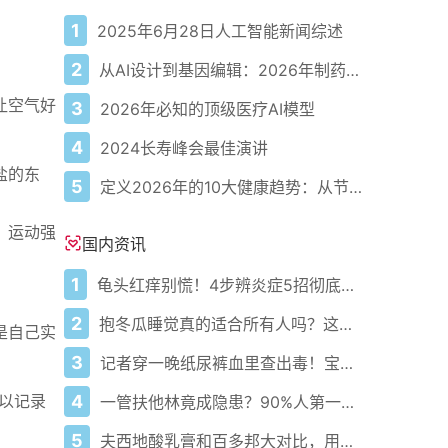
1
2025年6月28日人工智能新闻综述
2
从AI设计到基因编辑：2026年制药领域重大突破
让空气好
3
2026年必知的顶级医疗AI模型
4
2024长寿峰会最佳演讲
盐的东
5
定义2026年的10大健康趋势：从节律健康到冷热交替疗法
。运动强
国内资讯
1
龟头红痒别慌！4步辨炎症5招彻底防复发
2
抱冬瓜睡觉真的适合所有人吗？这些知识要知道！
是自己实
3
记者穿一晚纸尿裤血里查出毒！宝宝血液浓度竟是成人的5倍？
4
可以记录
一管扶他林竟成隐患？90%人第一步就错了！
5
夫西地酸乳膏和百多邦大对比，用药指南快收好！