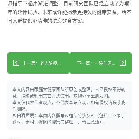
师指导下循序渐进调整。目前研究团队已经启动了为期1
年的延伸试验，未来或许能揭示更持久的健康获益，给不
同人群提供更精准的抗衰饮食方案。
上一篇：老人脑梗后突然嚼空气？吓一跳！这4个危险信号千万别忽略
下一篇：一碗羊汤藏了4个季节的养生答案？中医西医都点头
本文内容由家庭大健康团队所原创或整理，未经授权不得转
载、摘编或利用其它方式使用。欢迎分享至朋友圈。
本文仅代表作者观点，不代表本站立场，如有侵权请联系我
们删除。
AI内容声明：
本页内容撰写过程部分涉及AI（包括且不限于
题材，素材，提纲的搜集与整理），请注意甄别。