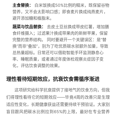
主食替换：
白米饭换成50%比例的糙米，既保留谷物
营养，又不会太影响口感；即食麦片换成纯燕麦片，
避开添加糖和植脂末。
蔬菜与饮品替换：
去皮土豆丝换成带皮红薯，增加膳
食纤维摄入；过滤果汁换成带果肉的新鲜苹果，保留
完整的营养结构。 同时要避开一个关键误区：是“替
换”而非“叠加”，别为了吃优质碳水就额外加量，导致
总热量超标。日常还可以借助智能手环监测静息心
率、睡眠质量，或者通过年度体检观察炎症因子变
化，评估饮食调整的效果。
理性看待短期效应，抗衰饮食需循序渐进
这项研究给科学抗衰提供了接地气的饮食方向，但我
们得理性看待它的短期效应——毕竟4周的改善只是生理
适应性变化，长期健康获益还需要持续干预验证。大家别
盲目跟风把碳水比例拉到65%的上限，最好在专业营养