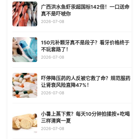
广西洪水鱼虾汞超国标142倍！一口送命
真不是吓唬你
2026-07-08
150元补颗牙真不是段子？看牙价格终于
不玩套路了！
2026-07-08
吓停降压药的人反被它救了命？规范服药
让肾衰风险直降47%！
2026-07-08
小暑上蒸下煮？每天10分钟拍揉按+吃喝
三样清爽一夏
2026-07-08