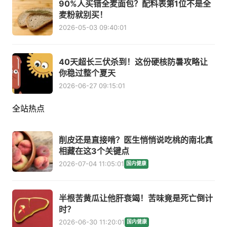
90%人买错全麦面包？配料表第1位不是全
麦粉就别买！
2026-05-03 09:40:01
40天超长三伏杀到！这份硬核防暑攻略让
你稳过整个夏天
2026-06-27 09:15:01
全站热点
削皮还是直接啃？医生悄悄说吃桃的南北真
相藏在这3个关键点
2026-07-04 11:05:01
国内健康
半根苦黄瓜让他肝衰竭！苦味竟是死亡倒计
时？
2026-06-30 11:20:01
国内健康