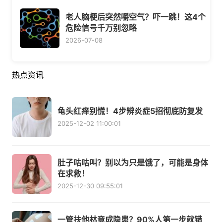
老人脑梗后突然嚼空气？吓一跳！这4个
危险信号千万别忽略
2026-07-08
热点资讯
龟头红痒别慌！4步辨炎症5招彻底防复发
2025-12-02 11:00:01
肚子咕咕叫？别以为只是饿了，可能是身体
在求救！
2025-12-30 09:55:01
一管扶他林竟成隐患？90%人第一步就错