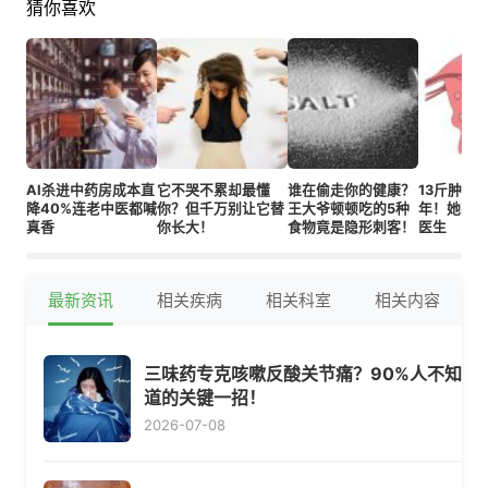
猜你喜欢
AI杀进中药房成本直
它不哭不累却最懂
谁在偷走你的健康？
13斤肿瘤
降40%连老中医都喊
你？但千万别让它替
王大爷顿顿吃的5种
年！她不
真香
你长大！
食物竟是隐形刺客！
医生
最新资讯
相关疾病
相关科室
相关内容
三味药专克咳嗽反酸关节痛？90%人不知
道的关键一招！
2026-07-08