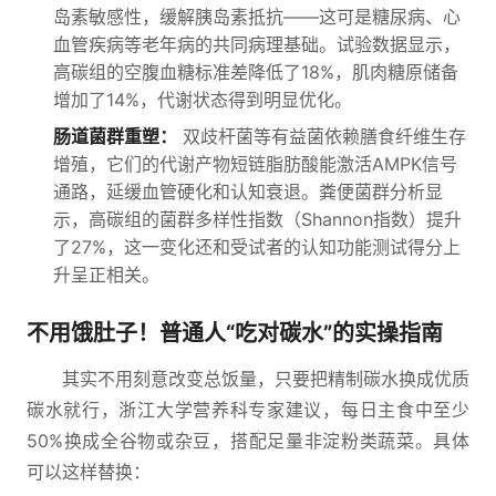
岛素敏感性，缓解胰岛素抵抗——这可是糖尿病、心
血管疾病等老年病的共同病理基础。试验数据显示，
高碳组的空腹血糖标准差降低了18%，肌肉糖原储备
增加了14%，代谢状态得到明显优化。
肠道菌群重塑：
双歧杆菌等有益菌依赖膳食纤维生存
增殖，它们的代谢产物短链脂肪酸能激活AMPK信号
通路，延缓血管硬化和认知衰退。粪便菌群分析显
示，高碳组的菌群多样性指数（Shannon指数）提升
了27%，这一变化还和受试者的认知功能测试得分上
升呈正相关。
不用饿肚子！普通人“吃对碳水”的实操指南
其实不用刻意改变总饭量，只要把精制碳水换成优质
碳水就行，浙江大学营养科专家建议，每日主食中至少
50%换成全谷物或杂豆，搭配足量非淀粉类蔬菜。具体
可以这样替换：