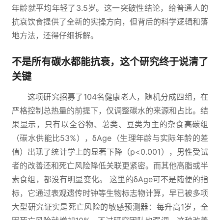
年龄就平均年轻了3.5岁。这一突破性结论，给普通人的
抗衰饮食提供了全新的实操方向，但背后的科学逻辑和落
地方法，还得仔细拆解。
不是所有碳水都能抗衰，这个研究终于说清了
关键
这项研究招募了104名健康老人，随机分成四组，在
严格控制总热量的前提下，仅调整碳水的来源和占比。结
果显示，只有以全谷物、薯类、豆类为主的杂食高碳组
（碳水供能比53%），δAge（生理年龄与实际年龄的差
值）出现了统计学上的显著下降（p<0.001），男性受试
者的改善还和死亡风险降低关联更紧密。而其他高脂或半
素食组，都没有明显变化。 这里的δAge可不是随便的指
标，它通过表观遗传时钟等生物标志物计算，早已被多项
大型研究证实是死亡风险的敏感预测器：每升高1岁，全