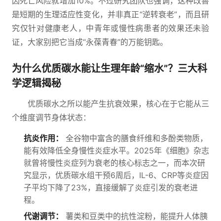
因死亡风险就增加10%。不过研究团队也强调，这种改善
是短期的生理适应性变化，并非真正“逆转衰老”，而且研
究仅针对健康老人，中青年或慢性病患者的效果还未验
证，大家别把它当成“永葆青春”的万能钥匙。
为什么优质碳水能让生理年龄“缩水”？三大科
学逻辑揭秘
优质碳水之所以能产生抗衰效果，核心在于它能从三
个维度调节身体状态：
抗炎作用：
全谷物中富含的膳食纤维和多酚类物质，
能有效降低全身慢性炎症水平。2025年《细胞》杂志
就曾将慢性炎症列为衰老的核心标志之一，而本次研
究显示，优质碳水组干预6周后，IL-6、CRP等炎症因
子平均下降了23%，直接缓解了炎症引发的衰老进
程。
代谢调节：
薯类和豆类中的抗性淀粉，能提升人体胰