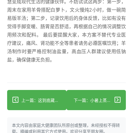
慧变成现代生活的健康伙伴。不妨试试这两步：第一步，
周末在家用羊骨搭配白萝卜，文火慢炖2小时，做一碗简
易版羊汤；第二步，记录饮用后的身体反馈，比如有没有
觉得手脚变暖、肠胃是否舒适，再根据自己的情况调整饮
用频次和配料。 最后要提醒大家，本方案不替代专业医
疗建议，痛风、肾功能不全等患者请务必遵医嘱饮用；羊
汤制作时要严格控制油盐量，高血压人群建议使用低钠
盐，确保健康无负担。
上一篇：这到底藏着什么秘密？99%的人看完都惊呆了！
下一篇：小暑上蒸下煮？每天10分钟拍揉按+吃喝三样清爽一夏
本文内容由家庭大健康团队所原创或整理，未经授权不得转
载、摘编或利用其它方式使用。欢迎分享至朋友圈。