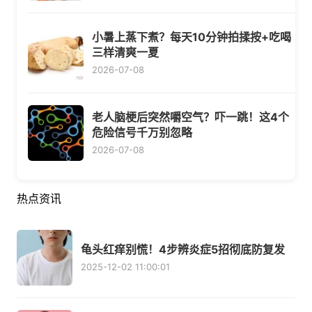
小暑上蒸下煮？每天10分钟拍揉按+吃喝
三样清爽一夏
2026-07-08
老人脑梗后突然嚼空气？吓一跳！这4个
危险信号千万别忽略
2026-07-08
热点资讯
龟头红痒别慌！4步辨炎症5招彻底防复发
2025-12-02 11:00:01