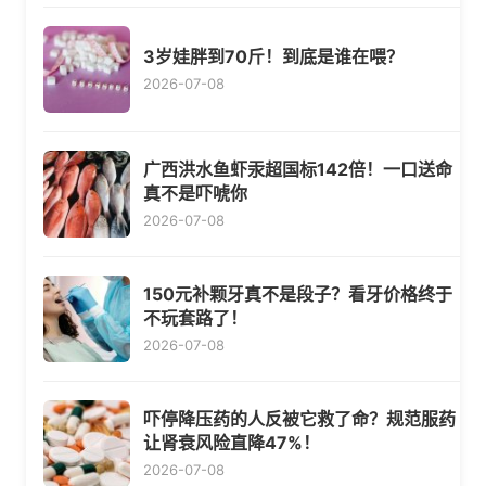
3岁娃胖到70斤！到底是谁在喂？
2026-07-08
广西洪水鱼虾汞超国标142倍！一口送命
真不是吓唬你
2026-07-08
150元补颗牙真不是段子？看牙价格终于
不玩套路了！
2026-07-08
吓停降压药的人反被它救了命？规范服药
让肾衰风险直降47%！
2026-07-08