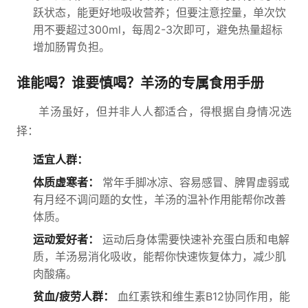
跃状态，能更好地吸收营养；但要注意控量，单次饮
用不要超过300ml，每周2-3次即可，避免热量超标
增加肠胃负担。
谁能喝？谁要慎喝？羊汤的专属食用手册
羊汤虽好，但并非人人都适合，得根据自身情况选
择：
适宜人群：
体质虚寒者：
常年手脚冰凉、容易感冒、脾胃虚弱或
有月经不调问题的女性，羊汤的温补作用能帮你改善
体质。
运动爱好者：
运动后身体需要快速补充蛋白质和电解
质，羊汤易消化吸收，能帮你快速恢复体力，减少肌
肉酸痛。
贫血/疲劳人群：
血红素铁和维生素B12协同作用，能