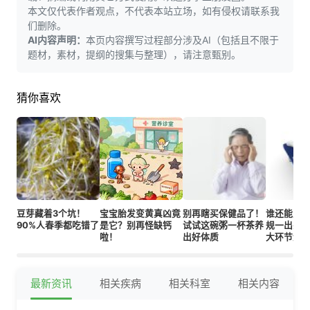
本文仅代表作者观点，不代表本站立场，如有侵权请联系我
们删除。
AI内容声明：
本页内容撰写过程部分涉及AI（包括且不限于
题材，素材，提纲的搜集与整理），请注意甄别。
猜你喜欢
豆芽藏着3个坑！
宝宝胎发变黄真凶竟
别再瞎买保健品了！
谁还能贴
90%人春季都吃错了
是它？别再怪缺钙
试试这碗粥一杯茶养
规一出突
啦！
出好体质
大环节划
最新资讯
相关疾病
相关科室
相关内容