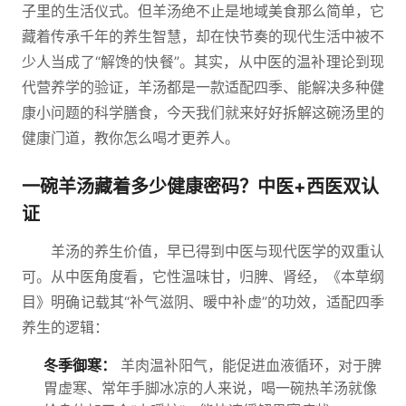
子里的生活仪式。但羊汤绝不止是地域美食那么简单，它
藏着传承千年的养生智慧，却在快节奏的现代生活中被不
少人当成了“解馋的快餐”。其实，从中医的温补理论到现
代营养学的验证，羊汤都是一款适配四季、能解决多种健
康小问题的科学膳食，今天我们就来好好拆解这碗汤里的
健康门道，教你怎么喝才更养人。
一碗羊汤藏着多少健康密码？中医+西医双认
证
羊汤的养生价值，早已得到中医与现代医学的双重认
可。从中医角度看，它性温味甘，归脾、肾经，《本草纲
目》明确记载其“补气滋阴、暖中补虚”的功效，适配四季
养生的逻辑：
冬季御寒：
羊肉温补阳气，能促进血液循环，对于脾
胃虚寒、常年手脚冰凉的人来说，喝一碗热羊汤就像