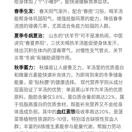
给身体加了个“小暖炉”，能快速缓解畏寒症状。
春季生发：
春天阳气渐升，配合“春捂”习俗，喝羊汤
能帮身体巩固阳气，增强抵御风寒的能力，降低春季
流感的侵袭几率，尤其适合免疫力较弱的人群。
夏季冬病夏治：
山东的“伏羊节”可不是凑热闹，中医
讲究“春夏养阳”，三伏天喝热羊汤能促使身体发汗，
排出沉积在体内的湿毒寒气，对慢性支气管炎、关节
炎等“冬病”有辅助调理作用。
秋季蓄力：
秋燥易让人疲惫乏力，羊汤里的优质蛋白
和微量元素能快速补充体力，为即将到来的冬季储备
能量，是“贴秋膘”的健康选择。 现代营养学则从成分
层面验证了羊汤的优势：单县黑山羊作为羊汤的优质
原料，脂肪含量仅3.8%，蛋白质含量却高达22%，属
于低脂高蛋白的优质食材，既能补充营养又不会给身
体造成负担。其中的
血红素铁
吸收率高达20%，是菠
菜等植物性铁源的5-10倍，特别适合缺铁性贫血人
群；丰富的B族维生素能参与能量代谢，帮脑力劳动