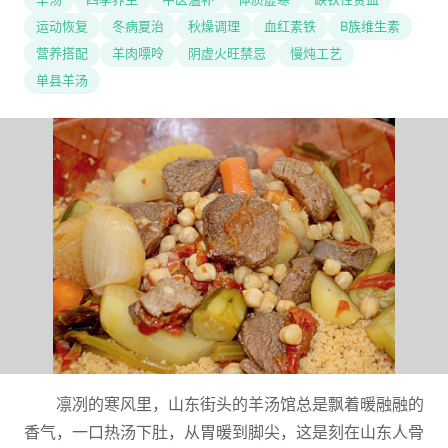
运动恢复
冬病夏治
秋燥调理
血红素铁
B族维生素
营养搭配
羊肉嘌呤
阴虚火旺禁忌
慢炖工艺
单县羊汤
凛冽的寒风里，山东街头的羊汤馆总是飘着暖融融的
香气，一口热汤下肚，从胃暖到脚尖，这是刻在山东人骨