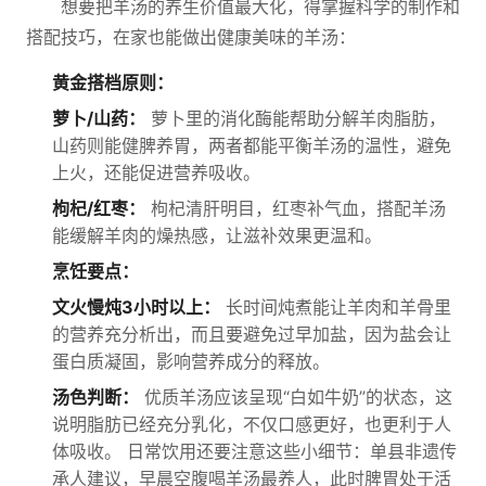
想要把羊汤的养生价值最大化，得掌握科学的制作和
搭配技巧，在家也能做出健康美味的羊汤：
黄金搭档原则：
萝卜/山药：
萝卜里的消化酶能帮助分解羊肉脂肪，
山药则能健脾养胃，两者都能平衡羊汤的温性，避免
上火，还能促进营养吸收。
枸杞/红枣：
枸杞清肝明目，红枣补气血，搭配羊汤
能缓解羊肉的燥热感，让滋补效果更温和。
烹饪要点：
文火慢炖3小时以上：
长时间炖煮能让羊肉和羊骨里
的营养充分析出，而且要避免过早加盐，因为盐会让
蛋白质凝固，影响营养成分的释放。
汤色判断：
优质羊汤应该呈现“白如牛奶”的状态，这
说明脂肪已经充分乳化，不仅口感更好，也更利于人
体吸收。 日常饮用还要注意这些小细节：单县非遗传
承人建议，早晨空腹喝羊汤最养人，此时脾胃处于活