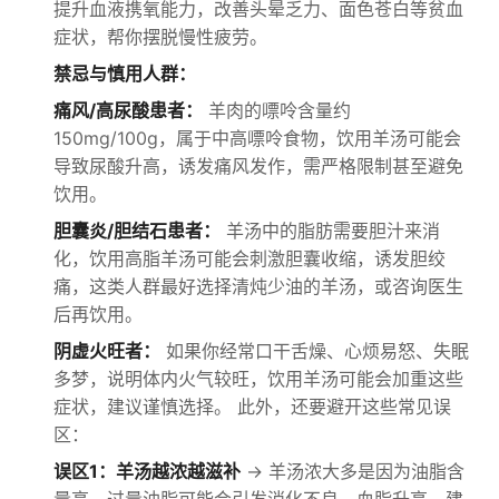
提升血液携氧能力，改善头晕乏力、面色苍白等贫血
症状，帮你摆脱慢性疲劳。
禁忌与慎用人群：
痛风/高尿酸患者：
羊肉的嘌呤含量约
150mg/100g，属于中高嘌呤食物，饮用羊汤可能会
导致尿酸升高，诱发痛风发作，需严格限制甚至避免
饮用。
胆囊炎/胆结石患者：
羊汤中的脂肪需要胆汁来消
化，饮用高脂羊汤可能会刺激胆囊收缩，诱发胆绞
痛，这类人群最好选择清炖少油的羊汤，或咨询医生
后再饮用。
阴虚火旺者：
如果你经常口干舌燥、心烦易怒、失眠
多梦，说明体内火气较旺，饮用羊汤可能会加重这些
症状，建议谨慎选择。 此外，还要避开这些常见误
区：
误区1：羊汤越浓越滋补
→ 羊汤浓大多是因为油脂含