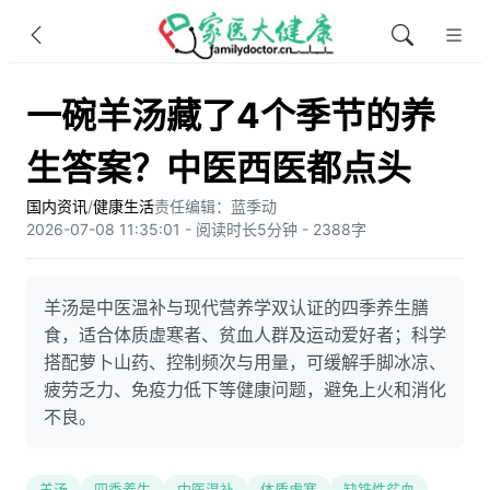
一碗羊汤藏了4个季节的养
生答案？中医西医都点头
国内资讯
/
健康生活
责任编辑：蓝季动
2026-07-08 11:35:01 - 阅读时长5分钟 - 2388字
羊汤是中医温补与现代营养学双认证的四季养生膳
食，适合体质虚寒者、贫血人群及运动爱好者；科学
搭配萝卜山药、控制频次与用量，可缓解手脚冰凉、
疲劳乏力、免疫力低下等健康问题，避免上火和消化
不良。
羊汤
四季养生
中医温补
体质虚寒
缺铁性贫血