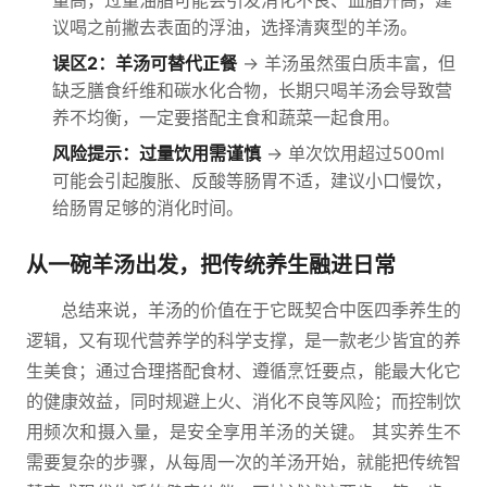
量高，过量油脂可能会引发消化不良、血脂升高，建
议喝之前撇去表面的浮油，选择清爽型的羊汤。
误区2：羊汤可替代正餐
→ 羊汤虽然蛋白质丰富，但
缺乏膳食纤维和碳水化合物，长期只喝羊汤会导致营
养不均衡，一定要搭配主食和蔬菜一起食用。
风险提示：过量饮用需谨慎
→ 单次饮用超过500ml
可能会引起腹胀、反酸等肠胃不适，建议小口慢饮，
给肠胃足够的消化时间。
从一碗羊汤出发，把传统养生融进日常
总结来说，羊汤的价值在于它既契合中医四季养生的
逻辑，又有现代营养学的科学支撑，是一款老少皆宜的养
生美食；通过合理搭配食材、遵循烹饪要点，能最大化它
的健康效益，同时规避上火、消化不良等风险；而控制饮
用频次和摄入量，是安全享用羊汤的关键。 其实养生不
需要复杂的步骤，从每周一次的羊汤开始，就能把传统智