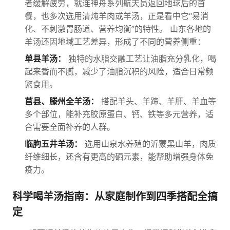
者缓解疲劳，就连神舟系列航天员返回地球后的首
餐，也多次选用清炖羊肉或羊汤，正是看中它“易消
化、不刺激胃肠道、营养均衡”的特性。 山东各地的
羊汤还因地域工艺差异，形成了不同的营养侧重：
单县羊汤：
独特的水脂交融工艺让油脂充分乳化，喝
起来香而不腻，减少了油脂沉积的风险，适合日常频
繁食用。
莒县、滕州全羊汤：
搭配羊头、羊蹄、羊肝、羊血等
多个部位，能补充胶原蛋白、钙、铁等多元营养，适
合需要全面补养的人群。
临朐五井羊汤：
选用山泉水养殖的沂蒙黑山羊，肉质
纤维细长，还含有更高的硒元素，能帮助增强身体免
疫力。
科学喝羊汤指南：从家庭制作到四季搭配全搞
定