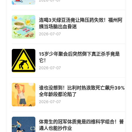
2026-07-07
连喝3天绿豆汤竟让降压药失效！福州阿
姨当场脑出血昏迷
2026-07-07
15岁少年聚会后突然倒下真正杀手竟是
它！
2026-07-07
谁也没想到！比利时热浪致死亡飙升39%
全年龄段都沦陷了
2026-07-07
体育生的冠军体质竟是四维科学组合！普
通人也能抄作业