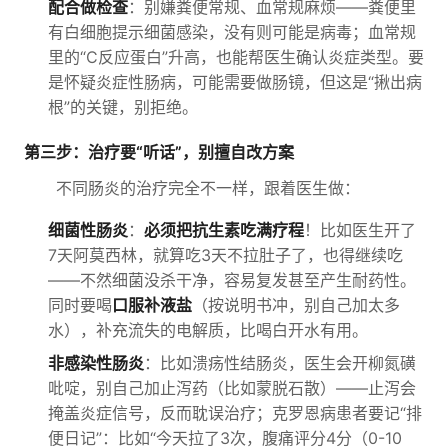
配合做检查
：别嫌粪便常规、血常规麻烦——粪便里
有白细胞提示细菌感染，没有则可能是病毒；血常规
里的“C反应蛋白”升高，也能帮医生确认炎症类型。要
是怀疑炎症性肠病，可能需要做肠镜，但这是“揪出病
根”的关键，别拒绝。
第三步：治疗要“听话”，别擅自改方案
不同肠炎的治疗完全不一样，跟着医生做：
细菌性肠炎
：
必须把抗生素吃满疗程
！比如医生开了
7天阿莫西林，就算吃3天不拉肚子了，也得继续吃
——不然细菌没杀干净，容易复发甚至产生耐药性。
同时要喝
口服补液盐
（按说明书冲，别自己加太多
水），补充流失的电解质，比喝白开水有用。
非感染性肠炎
：比如溃疡性结肠炎，医生会开柳氮磺
吡啶，别自己加止泻药（比如蒙脱石散）——止泻会
掩盖炎症信号，反而耽误治疗；克罗恩病患者要记“排
便日记”：比如“今天拉了3次，腹痛评分4分（0-10