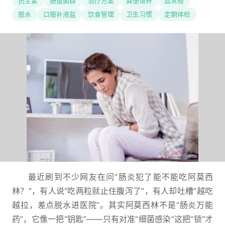
抗生素
肠道菌群
治疗方案
粪便培养
血常规
脱水
口服补液盐
饮食管理
卫生习惯
定期体检
最近刷到不少网友在问“肠炎犯了能不能吃阿莫西
林？”，有人说“吃两粒就止住腹泻了”，有人却吐槽“越吃
越拉，差点脱水进医院”。其实阿莫西林不是“肠炎万能
药”，它像一把“钥匙”——只有对准“细菌感染”这把“锁”才