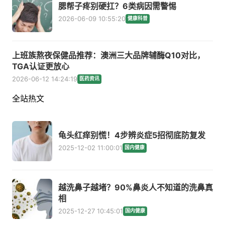
腮帮子疼别硬扛？6类病因需警惕
2026-06-09 10:55:20
健康科普
上班族熬夜保健品推荐：澳洲三大品牌辅酶Q10对比，
TGA认证更放心
2026-06-12 14:24:19
医药资讯
全站热文
龟头红痒别慌！4步辨炎症5招彻底防复发
2025-12-02 11:00:01
国内健康
越洗鼻子越堵？90%鼻炎人不知道的洗鼻真
相
2025-12-27 10:45:01
国内健康