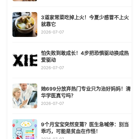
3道家常菜吃掉上火！今夏少感冒不上火
就靠它
2026-07-07
怕失败到敢成长！4步把恐惧驱动换成热
爱驱动
2026-07-07
她699分放弃热门专业只为治好妈妈！清
华学医真亏吗？
2026-07-07
9个月宝宝突然变蔫？医生急喊停：别当
乖巧，可能是贫血在作怪！