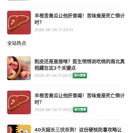
半根苦黄瓜让他肝衰竭！苦味竟是死亡倒计
时？
2026-06-30 11:20:01
全站热点
削皮还是直接啃？医生悄悄说吃桃的南北真
相藏在这3个关键点
2026-07-04 11:05:01
国内健康
半根苦黄瓜让他肝衰竭！苦味竟是死亡倒计
时？
2026-06-30 11:20:01
国内健康
40天超长三伏杀到！这份硬核防暑攻略让