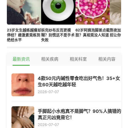
23岁女生越练越瘦却
拆完纱布反而更模
62岁阿姨泡脚差点截
熬夜加班
停经？雌激素竟练到
糊？别慌这不是手术
肢？真相竟没人知道
招让你健
绝经水平
失败
最新资讯
相关疾病
相关科室
相关内容
4款50元内碱性零食吃出好气色！35+女
生60天越吃越年轻
2026-07-07
手脚起小水疱真不是脚气？90%人搞错的
真正元凶竟是它！
2026-07-07