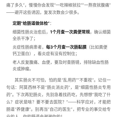
痛了多久”，慢慢你会发现“一吃辣椒就拉”“一熬夜就腹痛”
——避开这些诱因，复发次数会少很多。
定期“给肠道做体检”
：
细菌性肠炎治愈后，
1个月查一次粪便常规
，确认细菌
全杀干净了；
炎症性肠病患者，
每3个月查一次肠黏膜
（比如粪便
钙卫蛋白），看炎症有没有控制住；
老人反复腹痛、血便，要及时查肠镜，排除缺血性肠
炎或肿瘤。
其实肠炎不可怕，怕的是“乱用药”“不重视”。记住一
句话：阿莫西林不是“肠炎消炎药”，是“细菌性肠炎专用
药”。下次再犯肠炎，先别急着找药吃，先想想“我吃了什
么？症状是啥？要不要去医院？”——科学应对，才能把
肠道“养健康”。别再当“自己的医生”，把专业的事交给专
业的人，你的肠道会谢谢你的！