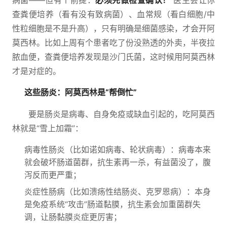
病菌——但有个前提：
必须先做检查确认！
医生会让你
查粪便培养（看有没有致病菌）、血常规（看白细胞/中
性粒细胞是不是升高），只有明确是细菌感染，才会开阿
莫西林。比如上周有个患者吃了份没熟透的外卖，半夜拉
脓血便，查粪便培养发现是沙门氏菌，这时候用阿莫西林
才是对症的。
这些肠炎：阿莫西林是“帮倒忙”
要是肠炎是病毒、自身免疫或缺血引起的，吃阿莫西
林就是“雪上加霜”：
病毒性肠炎（比如诺如病毒、轮状病毒）：病毒本来
就会破坏肠道菌群，抗生素再一杀，有益菌没了，腹
泻反而更严重；
炎症性肠病（比如溃疡性结肠炎、克罗恩病）：本身
是免疫系统“攻击”肠道黏膜，抗生素会加重菌群失
调，让肠黏膜炎症更厉害；