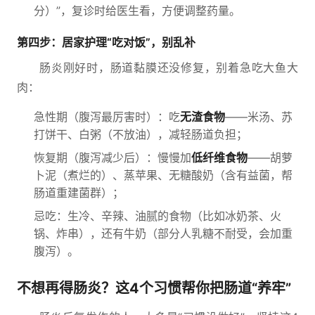
分）”，复诊时给医生看，方便调整药量。
第四步：居家护理“吃对饭”，别乱补
肠炎刚好时，肠道黏膜还没修复，别着急吃大鱼大
肉：
急性期（腹泻最厉害时）：吃
无渣食物
——米汤、苏
打饼干、白粥（不放油），减轻肠道负担；
恢复期（腹泻减少后）：慢慢加
低纤维食物
——胡萝
卜泥（煮烂的）、蒸苹果、无糖酸奶（含有益菌，帮
肠道重建菌群）；
忌吃：生冷、辛辣、油腻的食物（比如冰奶茶、火
锅、炸串），还有牛奶（部分人乳糖不耐受，会加重
腹泻）。
不想再得肠炎？这4个习惯帮你把肠道“养牢”