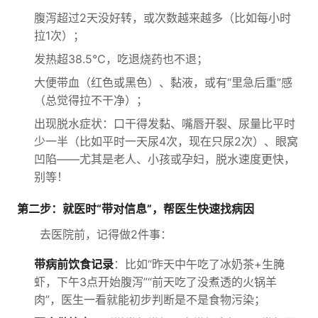
腹泻超过2天没好转，或次数越来越多（比如每小时
拉1次）；
发热超38.5℃，吃退烧药也不退；
大便带血（红色或黑色）、黏液，或有“里急后重”感
（总觉得拉不干净）；
出现脱水症状：口干得发黏、嘴唇开裂、尿量比平时
少一半（比如平时一天尿4次，现在只尿2次）、眼窝
凹陷——尤其是老人、小孩或孕妇，脱水速度更快，
别等！
第二步：就医时“带对信息”，帮医生快速找病因
去医院前，记得做2件事：
带病前饮食记录
：比如“昨天中午吃了冰奶茶+生腌
虾，下午3点开始腹泻”“前天吃了没煮透的火锅羊
肉”，医生一看就能初步判断是不是食物污染；