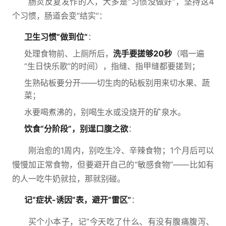
肠炎反复发作的人，大多是“习惯没做好”，坚持这4
个习惯，肠道会变“结实”：
卫生习惯“做到位”
：
处理食物前、上厕所后，
洗手要搓够20秒
（唱一遍
“生日快乐歌”的时间），指缝、指甲缝都要搓到；
生熟砧板要分开——切生肉的砧板别用来切水果、蔬
菜；
水要喝煮沸的，别喝生水或没烧开的矿泉水。
饮食“分阶段”，别逞口腹之欲
：
刚治愈的1周内，别吃生冷、辛辣食物；1个月后可以
慢慢加正常食物，但要避开自己的“敏感食物”——比如有
的人一吃牛奶就拉，那就别碰。
记“症状-诱因”表，避开“雷区”
：
买个小本子，记“今天吃了什么、有没有腹痛腹泻、