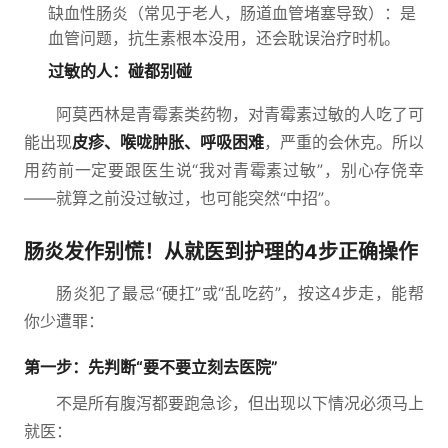
缺血性肠炎（常见于老人，肠道血管堵塞导致）：是
血管问题，抗生素根本没用，还会耽误治疗时机。
过敏的人：碰都别碰
阿莫西林是青霉素类药物，对青霉素过敏的人吃了可
能出现
皮疹、喉咙肿胀、呼吸困难
，严重的会休克。所以
用药前一定要跟医生说“我对青霉素过敏”，别心存侥幸
——就算之前没过敏过，也可能突然“中招”。
肠炎发作别慌！从就医到护理的4步正确操作
肠炎犯了最忌“硬扛”或“乱吃药”，按这4步走，能帮
你少遭罪：
第一步：先判断“要不要立刻去医院”
不是所有腹泻都要跑急诊，但出现以下情况必须马上
就医：