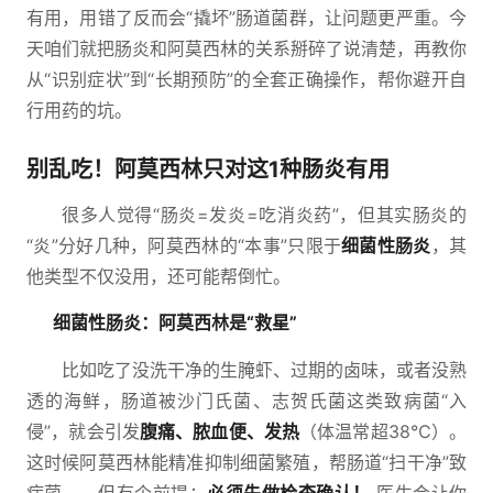
有用，用错了反而会“撬坏”肠道菌群，让问题更严重。今
天咱们就把肠炎和阿莫西林的关系掰碎了说清楚，再教你
从“识别症状”到“长期预防”的全套正确操作，帮你避开自
行用药的坑。
别乱吃！阿莫西林只对这1种肠炎有用
很多人觉得“肠炎=发炎=吃消炎药”，但其实肠炎的
“炎”分好几种，阿莫西林的“本事”只限于
细菌性肠炎
，其
他类型不仅没用，还可能帮倒忙。
细菌性肠炎：阿莫西林是“救星”
比如吃了没洗干净的生腌虾、过期的卤味，或者没熟
透的海鲜，肠道被沙门氏菌、志贺氏菌这类致病菌“入
侵”，就会引发
腹痛、脓血便、发热
（体温常超38℃）。
这时候阿莫西林能精准抑制细菌繁殖，帮肠道“扫干净”致