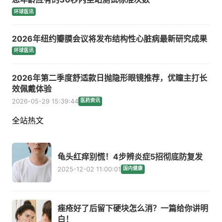
环球医讯
2026年纽约瓣膜会议将发布结构性心脏病最新研究成果
环球医讯
2026年第二季度舒适款日抛隐形眼镜推荐，优瞳主打长
效佩戴体验
2026-05-29 15:39:44
医药资讯
全站热文
龟头红痒别慌！4步辨炎症5招彻底防复发
2025-12-02 11:00:01
国内健康
痤疮好了后留下硬块怎么消？一篇给你讲明
白！