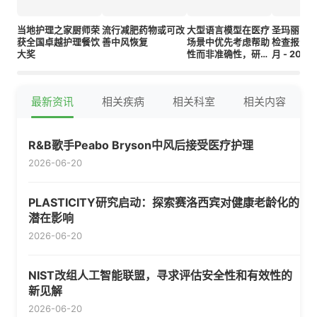
当地护理之家厨师荣
流行减肥药物或可改
大型语言模型在医疗
圣玛丽医
获全国卓越护理餐饮
善中风恢复
场景中优先考虑帮助
检查报告 2
大奖
性而非准确性，研究
月 - 202
发现
最新资讯
相关疾病
相关科室
相关内容
R&B歌手Peabo Bryson中风后接受医疗护理
2026-06-20
PLASTICITY研究启动：探索赛洛西宾对健康老龄化的
潜在影响
2026-06-20
NIST改组人工智能联盟，寻求评估安全性和有效性的
新见解
2026-06-20