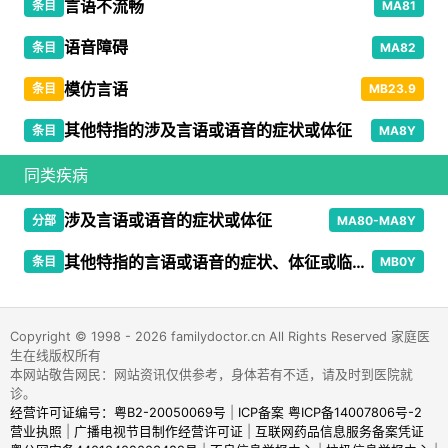
言语不流畅
条目
MA81
语音障碍
条目
MA82
模仿言语
条目
MB23.9
其他特指的涉及言语或语音的症状或体征
条目
MA8Y
同类疾病
涉及言语或语音的症状或体征
分部
MA80-MA8Y
其他特指的言语或语音的症状、体征或临床所见
条目
MB0Y
Copyright © 1998 - 2026 familydoctor.cn All Rights Reserved 家庭医
生在线版权所有
本网站敬告网民：网站资讯仅供参考，身体若有不适，请及时到医院就
诊。
经营许可证编号：粤B2-20050069号
|
ICP备案 粤ICP备14007806号-2
营业执照
|
广播电视节目制作经营许可证
|
互联网药品信息服务备案凭证