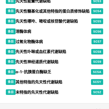
先天性能量代谢缺陷
条目
5C53
先天性糖基化或其他特指的蛋白质修饰缺陷
条目
5C54
先天性嘌呤、嘧啶或核苷酸代谢缺陷
条目
5C55
溶酶体病
条目
5C56
过氧化物酶体病
条目
5C57
先天性卟啉或血红素代谢缺陷
条目
5C58
先天性神经递质代谢缺陷
条目
5C59
α-1-抗胰蛋白酶缺乏
条目
5C5A
其他特指的先天性代谢缺陷
条目
5C5Y
未特指的先天性代谢缺陷
条目
5C5Z