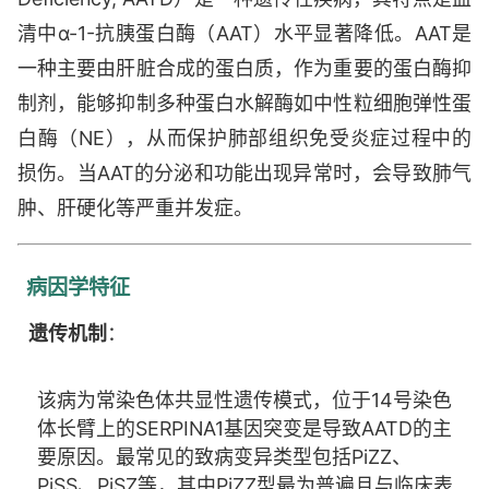
清中α-1-抗胰蛋白酶（AAT）水平显著降低。AAT是
一种主要由肝脏合成的蛋白质，作为重要的蛋白酶抑
制剂，能够抑制多种蛋白水解酶如中性粒细胞弹性蛋
白酶（NE），从而保护肺部组织免受炎症过程中的
损伤。当AAT的分泌和功能出现异常时，会导致肺气
肿、肝硬化等严重并发症。
病因学特征
遗传机制
：
该病为常染色体共显性遗传模式，位于14号染色
体长臂上的SERPINA1基因突变是导致AATD的主
要原因。最常见的致病变异类型包括PiZZ、
PiSS、PiSZ等，其中PiZZ型最为普遍且与临床表