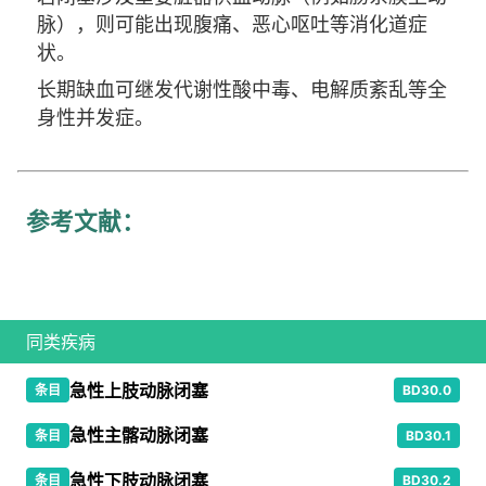
脉），则可能出现腹痛、恶心呕吐等消化道症
状。
长期缺血可继发代谢性酸中毒、电解质紊乱等全
身性并发症。
参考文献
：
同类疾病
急性上肢动脉闭塞
条目
BD30.0
急性主髂动脉闭塞
条目
BD30.1
急性下肢动脉闭塞
条目
BD30.2