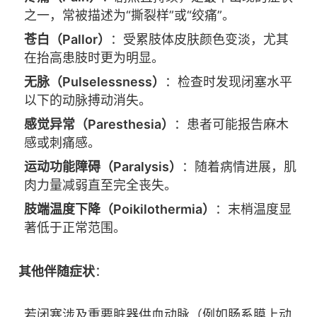
之一，常被描述为“撕裂样”或“绞痛”。
苍白（Pallor）
：受累肢体皮肤颜色变淡，尤其
在抬高患肢时更为明显。
无脉（Pulselessness）
：检查时发现闭塞水平
以下的动脉搏动消失。
感觉异常（Paresthesia）
：患者可能报告麻木
感或刺痛感。
运动功能障碍（Paralysis）
：随着病情进展，肌
肉力量减弱直至完全丧失。
肢端温度下降（Poikilothermia）
：末梢温度显
著低于正常范围。
其他伴随症状
：
若闭塞涉及重要脏器供血动脉（例如肠系膜上动