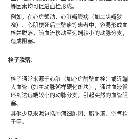
等因素均可促进血栓形成。
例如，在心房颤动、心脏瓣膜病（如二尖瓣狭
窄）、心肌梗死后室壁瘤等患者中，容易形成血
栓并脱落，随血流移动至远端较小的动脉分支，
造成阻塞。
栓子脱落
：
栓子通常来源于心脏（如心房附壁血栓）或近端
大血管（如主动脉粥样硬化斑块），通过血液循
环到达远端较小的动脉分支，引起突然的血管阻
塞。
其他少见来源包括肿瘤细胞团、脂肪滴、空气栓
子等。