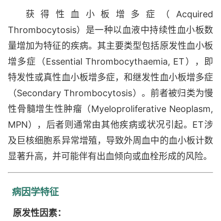
range、特发性血小板增多症、原发性血小板增多
获得性血小板增多症（Acquired
症、出血性血小板增多症、血小板增多症、血小板
Thrombocytosis）是一种以血液中持续性血小板数
增多、血小板计数高于参考值范围、血小板计数增
加、原发性出血性血小板增多症、特发性出血性血
量增加为特征的疾病。其主要类型包括原发性血小板
小板增多症
增多症（Essential Thrombocythaemia, ET），即
特发性或真性血小板增多症，和继发性血小板增多症
（Secondary Thrombocytosis）。前者被归类为慢
性骨髓增生性肿瘤（Myeloproliferative Neoplasm,
MPN），后者则通常由其他疾病或状况引起。ET涉
及巨核细胞系异常增殖，导致外周血中的血小板计数
显著升高，并可能伴有出血倾向或血栓形成的风险。
病因学特征
原发性因素：