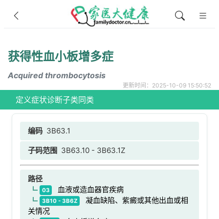
获得性血小板增多症
Acquired thrombocytosis
更新时间：2025-10-09 15:50:52
定义
症状
诊断
子类
同类
编码
3B63.1
子码范围
3B63.10 - 3B63.1Z
路径
血液或造血器官疾病
03
凝血缺陷、紫癜或其他出血或相
3B10 - 3B6Z
关情况