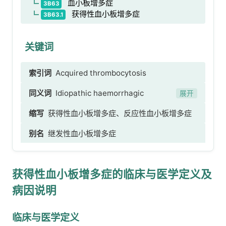
血小板增多症
3B63
获得性血小板增多症
3B63.1
关键词
索引词
Acquired thrombocytosis
同义词
Idiopathic haemorrhagic
展开
thrombocythaemia、Essential
缩写
获得性血小板增多症、反应性血小板增多症
thrombocythaemia、primary haemorrhagic
别名
继发性血小板增多症
thrombocythaemia、idiopathic
thrombocythaemia、primary
thrombocythaemia、haemorrhagic
获得性血小板增多症的临床与医学定义及
thrombocythaemia、Essential
病因说明
thrombocytosis、thrombocythaemia、
increased platelet count、increased
platelets、platelet count above reference
临床与医学定义