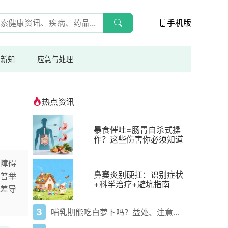
手机版
与新知
应急与处理
热点资讯
暴食催吐=肠胃自杀式操
作？这些伤害你必须知道
障碍
鼻窦炎别硬扛：识别症状
普举
+科学治疗+避坑指南
差导
3
哺乳期能吃白萝卜吗？益处、注意事项一次说清