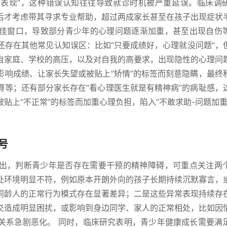
正常表现”，这种错误认知往往导致就诊时机被严重延误。临床调
后才考虑带其寻求专业帮助，超过两成家长甚至在孩子出现症状
佳窗口，导致部分青少年的心理问题逐渐加重，甚至出现自伤
长还存在其他常见认知误区：比如“只要成绩好，心理就没问题”，
自家庭、学校的高压，以及对自我的高要求，出现隐性的心理问
影响成绩、让家长失望或被贴上“矫情”的标签而刻意隐瞒，最终
碍等；还有部分家长存在“看心理医生就是有精神病”的病耻感，
贴上“不正常”的标签而加重心理负担，陷入“不敢求助-问题加重
号
出，判断青少年是否存在需要干预的精神障碍，可重点关注两
处环境明显不符，例如原本开朗外向的孩子长期持续沉默寡言，
同龄人的正常行为模式存在显著差异；二是这些异常表现持续存
交造成明显困扰，或影响到身边同学、家人的正常相处，比如因
关系急剧恶化。 同时，临床研究表明，青少年健康成长需要满