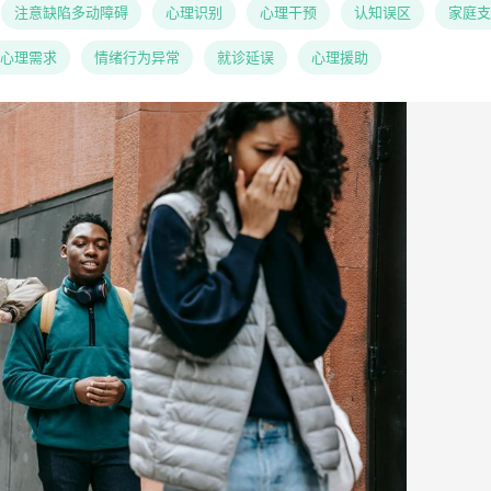
注意缺陷多动障碍
心理识别
心理干预
认知误区
家庭支
心理需求
情绪行为异常
就诊延误
心理援助