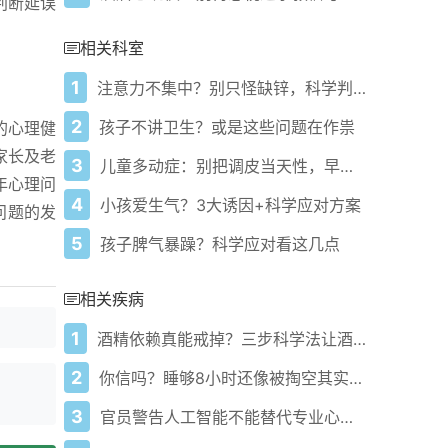
判断延误
相关科室
1
注意力不集中？别只怪缺锌，科学判断与应对指南
2
孩子不讲卫生？或是这些问题在作祟
的心理健
家长及老
3
儿童多动症：别把调皮当天性，早筛早治是关键
年心理问
4
小孩爱生气？3大诱因+科学应对方案
问题的发
5
孩子脾气暴躁？科学应对看这几点
相关疾病
1
酒精依赖真能戒掉？三步科学法让酒局族悄悄告别酒瘾！
2
你信吗？睡够8小时还像被掏空其实是身体在求救
3
官员警告人工智能不能替代专业心理健康服务