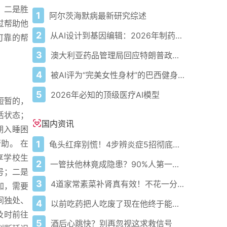
；二是胜
1
阿尔茨海默病最新研究综述
过帮助他
2
从AI设计到基因编辑：2026年制药领域重大突破
可靠的帮
3
澳大利亚药品管理局回应特朗普政府准备宣布自闭症重磅消息
4
被AI评为“完美女性身材”的巴西健身模特
5
2026年必知的顶级医疗AI模型
短暂的，
活状态；
国内资讯
期入睡困
助。 在
1
龟头红痒别慌！4步辨炎症5招彻底防复发
享学校生
2
一管扶他林竟成隐患？90%人第一步就错了！
号；二是
3
4道家常素菜补肾真有效！不花一分钱还比生蚝更温和
加，需要
间独处、
4
以前吃药把人吃废了现在他终于能好起来了
及时前往
5
酒后心跳快？别再忽视这求救信号