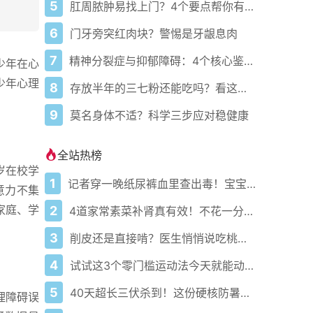
5
肛周脓肿易找上门？4个要点帮你有效预防
6
门牙旁突红肉块？警惕是牙龈息肉
7
精神分裂症与抑郁障碍：4个核心鉴别要点
少年在心
少年心理
8
存放半年的三七粉还能吃吗？看这几点就懂
9
莫名身体不适？科学三步应对稳健康
全站热榜
岁在校学
1
记者穿一晚纸尿裤血里查出毒！宝宝血液浓度竟是成人的5倍？
意力不集
家庭、学
2
4道家常素菜补肾真有效！不花一分钱还比生蚝更温和
3
削皮还是直接啃？医生悄悄说吃桃的南北真相藏在这3个关键点
4
试试这3个零门槛运动法今天就能动起来
5
40天超长三伏杀到！这份硬核防暑攻略让你稳过整个夏天
理障碍误