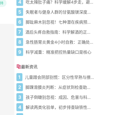
4
吃太辣肚子痛？科学缓解4步走，避免“辣出胃炎”
持
5
失眠者与健身人群的甘氨酸镁深度指南：从助眠到缓解肌肉酸痛
6
脚趾麻木别忽视！七种潜在疾病预警，早干预避免恶化！
7
酒后头疼自救指南：科学解酒的正确打开方式
8
急性肠胃炎黄金4小时自救：正确处置与误区避坑关键
9
科学减重：精准把控热量缺口是核心
最新资讯
1
儿童蹭会阴部别慌：区分性早熟与擦腿综合征
2
脚踝滑膜炎判断：从症状到检查助早诊
3
孩子倒睫别忽视：成因、危害与科学应对
4
解读两类化验单，初步排查缺铁性贫血