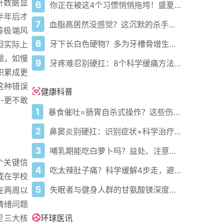
研数据显
6
你正在被这4个习惯悄悄拖垮！盛夏健康警报已拉响
半年后才
7
血脂高居然没感觉？这沉默的杀手正悄悄盯上你！
等极端风
8
牙下长白色硬物？多为牙槽骨增生，应对指南来了
但实际上
题，如慢
9
牙疼难忍别硬扛：8个科学缓痛方法收好
积累成更
这种错误
健康科普
-更不敢
1
暴食催吐=肠胃自杀式操作？这些伤害你必须知道
2
鼻窦炎别硬扛：识别症状+科学治疗+避坑指南
3
哺乳期能吃白萝卜吗？益处、注意事项一次说清
个关键信
4
吃太辣肚子痛？科学缓解4步走，避免“辣出胃炎”
或在学校
5
失眠者与健身人群的甘氨酸镁深度指南：从助眠到缓解肌肉酸痛
在两周以
情绪问题
环球医讯
足三大核