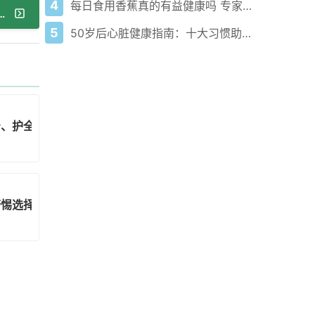
4
每日食用香蕉真的有益健康吗 专家解读
的隐形威胁：高钾血症该怎么管？
5
50岁后心脏健康指南：十大习惯助你对抗无声杀手
治、护全指南
警惕选择性缄默症