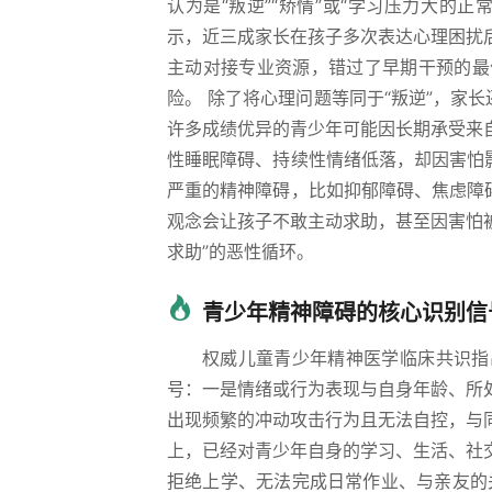
认为是“叛逆”“矫情”或“学习压力大的
示，近三成家长在孩子多次表达心理困扰
主动对接专业资源，错过了早期干预的最
险。 除了将心理问题等同于“叛逆”，家
许多成绩优异的青少年可能因长期承受来
性睡眠障碍、持续性情绪低落，却因害怕
严重的精神障碍，比如抑郁障碍、焦虑障
观念会让孩子不敢主动求助，甚至因害怕被
求助”的恶性循环。
青少年精神障碍的核心识别信
权威儿童青少年精神医学临床共识指
号：一是情绪或行为表现与自身年龄、所
出现频繁的冲动攻击行为且无法自控，与
上，已经对青少年自身的学习、生活、社
拒绝上学、无法完成日常作业、与亲友的