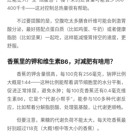
400千卡——这对控制总热量很有帮助。
不过要提醒的是，空腹吃太多膳食纤维可能会刺激胃
酸分泌，最好搭配点蛋白质（比如鸡蛋、牛奶）或者健康
脂肪（比如坚果）一起吃，这样能减慢胃排空的速度，更
舒服。
香蕉里的钾和维生素B6，对减肥有啥用？
香蕉的钾含量很高，每100克有256毫克，钠钾比例
大概是1:44——这种比例能帮着调节细胞里的水分平衡，
促进正常排尿，避免水肿；每100克香蕉还有0.4毫克维
生素B6，它是个“代谢小帮手”，能参与100多种代谢反
应，比如帮着分解脂肪酸、处理氨基酸，让代谢更顺畅。
但要注意，果糖的代谢负荷不能太大，每天吃香蕉最
好别超过118克（大概1根中等大小的香蕉）。