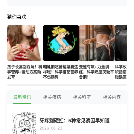
猜你喜欢
孩子长高别踩坑！科
哺乳期吃苦菊菜要这
变速有氧+力量训
科学改善
学营养+运动方案助
样吃！科学搭配营养
练，科学燃脂突破平
积指南：
发育
不伤肠胃
台期！
脂误区
最新资讯
相关疾病
相关科室
相关内容
牙疼别硬扛：5种常见诱因早知道
2026-06-23