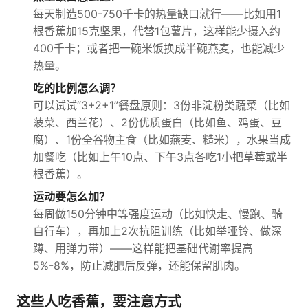
每天制造500-750千卡的热量缺口就行——比如用1
根香蕉加15克坚果，代替1包薯片，这样能少摄入约
400千卡；或者把一碗米饭换成半碗燕麦，也能减少
热量。
吃的比例怎么调？
可以试试“3+2+1”餐盘原则：3份非淀粉类蔬菜（比如
菠菜、西兰花）、2份优质蛋白（比如鱼、鸡蛋、豆
腐）、1份全谷物主食（比如燕麦、糙米），水果当成
加餐吃（比如上午10点、下午3点各吃1小把草莓或半
根香蕉）。
运动要怎么加？
每周做150分钟中等强度运动（比如快走、慢跑、骑
自行车），再加上2次抗阻训练（比如举哑铃、做深
蹲、用弹力带）——这样能把基础代谢率提高
5%-8%，防止减肥后反弹，还能保留肌肉。
这些人吃香蕉，要注意方式