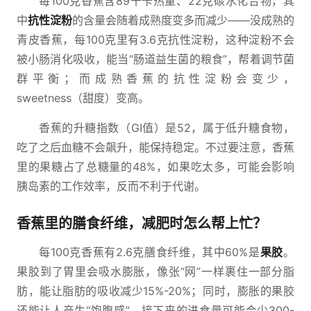
每100克香蕉含89千卡热量、22克碳水化合物，其
中
抗性淀粉
的含量会随着成熟度变多而减少——没成熟的
青皮香蕉，每100克里有3.6克抗性淀粉，这种淀粉不会
被小肠消化吸收，能当“肠道益生菌的粮食”，帮着调节菌
群平衡；而成熟香蕉的抗性淀粉会变少，
sweetness（甜度）变高。
香蕉的升糖指数（GI值）是52，属于低升糖食物，
吃了之后血糖不会飙升，能保持稳定。不过要注意，香蕉
里的果糖占了总糖量的48%，如果吃太多，可能会影响
胰岛素的工作效率，反而不利于代谢。
香蕉里的膳食纤维，减肥时怎么帮上忙？
每100克香蕉有2.6克膳食纤维，其中60%是
果胶
。
果胶到了胃里会吸水膨胀，像张“网”一样裹住一部分脂
肪，能让脂肪的吸收减少15%-20%；同时，膨胀的果胶
还能让人产生“饱腹感”，接下来的进食量可能会少300-