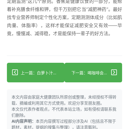
定期监测”这几个原则。香蕉是健康饮食的一部分，能帮
着补充膳食纤维和钾，但千万别把它当“减肥神药”。最好
找专业营养师制定个性化方案，定期测测体成分（比如肌
肉量、体脂率），这样才能保证减肥安全又有效——毕
竟，慢慢减、减得稳，才是能保持一辈子的好方法。
上一篇：白萝卜汁能帮你减肥吗？科学分析来了
下一篇：喝咖啡会胖？关键看3点，避开添加剂长胖坑
本文内容由家庭大健康团队所原创或整理，未经授权不得转
载、摘编或利用其它方式使用。欢迎分享至朋友圈。
本文仅代表作者观点，不代表本站立场，如有侵权请联系我
们删除。
AI内容声明：
本页内容撰写过程部分涉及AI（包括且不限于
题材，素材，提纲的搜集与整理），请注意甄别。