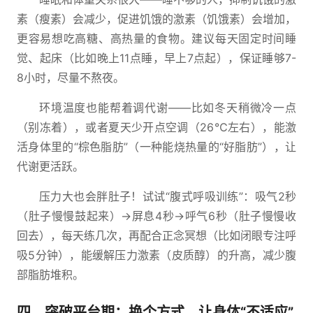
素（瘦素）会减少，促进饥饿的激素（饥饿素）会增加，
更容易想吃高糖、高热量的食物。建议每天固定时间睡
觉、起床（比如晚上11点睡，早上7点起），保证睡够7-
8小时，尽量不熬夜。
环境温度也能帮着调代谢——比如冬天稍微冷一点
（别冻着），或者夏天少开点空调（26℃左右），能激
活身体里的“棕色脂肪”（一种能烧热量的“好脂肪”），让
代谢更活跃。
压力大也会胖肚子！试试“腹式呼吸训练”：吸气2秒
（肚子慢慢鼓起来）→屏息4秒→呼气6秒（肚子慢慢收
回去），每天练几次，再配合正念冥想（比如闭眼专注呼
吸5分钟），能缓解压力激素（皮质醇）的升高，减少腹
部脂肪堆积。
四、突破平台期：换个方式，让身体“不适应”