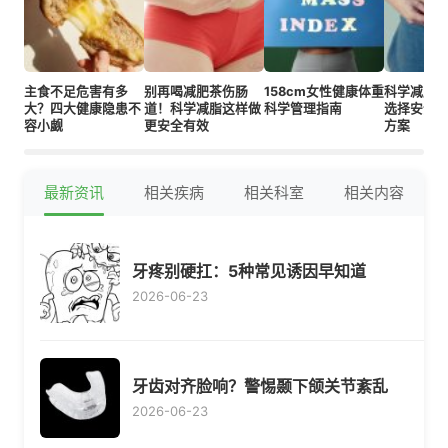
主食不足危害有多
别再喝减肥茶伤肠
158cm女性健康体重
科学减肥
大？四大健康隐患不
道！科学减脂这样做
科学管理指南
选择安全
容小觑
更安全有效
方案
最新资讯
相关疾病
相关科室
相关内容
牙疼别硬扛：5种常见诱因早知道
2026-06-23
牙齿对齐脸响？警惕颞下颌关节紊乱
2026-06-23