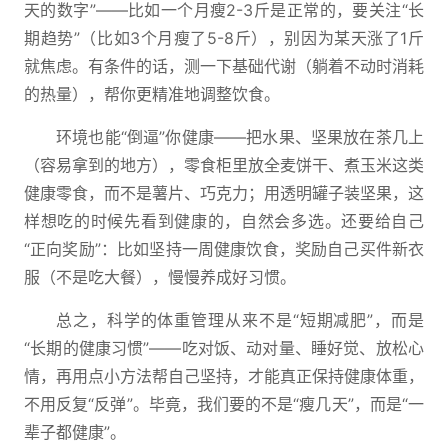
天的数字”——比如一个月瘦2-3斤是正常的，要关注“长
期趋势”（比如3个月瘦了5-8斤），别因为某天涨了1斤
就焦虑。有条件的话，测一下基础代谢（躺着不动时消耗
的热量），帮你更精准地调整饮食。
环境也能“倒逼”你健康——把水果、坚果放在茶几上
（容易拿到的地方），零食柜里放全麦饼干、煮玉米这类
健康零食，而不是薯片、巧克力；用透明罐子装坚果，这
样想吃的时候先看到健康的，自然会多选。还要给自己
“正向奖励”：比如坚持一周健康饮食，奖励自己买件新衣
服（不是吃大餐），慢慢养成好习惯。
总之，科学的体重管理从来不是“短期减肥”，而是
“长期的健康习惯”——吃对饭、动对量、睡好觉、放松心
情，再用点小方法帮自己坚持，才能真正保持健康体重，
不用反复“反弹”。毕竟，我们要的不是“瘦几天”，而是“一
辈子都健康”。