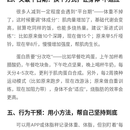
很多人减到一定程度会遇到“平台期”——体重不掉
了，这时候要调“体成分”：肌肉量增加了，基础代谢会变
高，就算吃同样的饭，也能多烧热量。建议“渐进式训
练”：比如原来做10个深蹲，现在做15个；原来举5斤哑
铃，现在举8斤，慢慢增加强度，帮肌肉生长。
蛋白质要“分次吃”——比如早餐吃鸡蛋，上午加杯希
腊酸奶，午餐吃块鱼，下午吃点坚果，晚上喝杯牛奶，每
天分4-5次吃，更利于肌肉蛋白合成。另外，每2周换种
运动模式（比如原来跑步，现在改游泳；原来做自重训
练，现在加阻力带），身体不会“适应”，烧脂肪的效率会
更高。
五、行为干预：用小方法，帮自己坚持到底
可以用APP或体脂秤记录体重、体脂，但别盯着“每