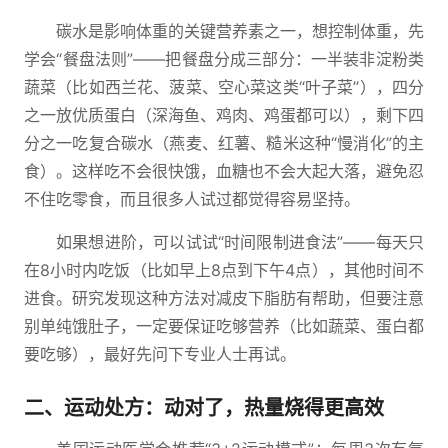
碳水是影响体重的关键营养素之一，想控制体重，先
学会“餐盘法则”——把餐盘分成三部分：一半装非淀粉类
蔬菜（比如西兰花、菠菜、空心菜这类“叶子菜”），四分
之一放优质蛋白（深海鱼、鸡肉、鸡蛋都可以），剩下四
分之一吃复合碳水（燕麦、红薯、糙米这种“慢消化”的主
食）。这样吃不会很快饿，血糖也不会大起大落，避免忍
不住吃零食，而且很多人试过都觉得容易坚持。
如果想进阶，可以试试“时间限制进食法”——每天只
在8小时内吃饭（比如早上8点到下午4点），其他时间不
进食。研究发现这种方法对减皮下脂肪有帮助，但要注意
别单纯饿肚子，一定要保证吃够营养（比如蔬菜、蛋白都
要吃够），最好先问下专业人士再试。
二、运动处方：动对了，热量烧得更高效