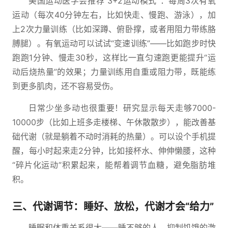
美国运动医学会推荐“3+2运动模式”：每周3次有氧
运动（每次40分钟左右，比如快走、慢跑、游泳），加
上2次力量训练（比如深蹲、俯卧撑，或者用阻力带练胳
膊腿）。有氧运动可以试试“变速训练”——比如跑步时快
跑跑1分钟、慢走30秒，这样比一直匀速跑更能提升“运
动后烧热量”的效果；力量训练用自重或阻力带，既能练
到更多肌肉，还不容易受伤。
日常少坐多动也很重要！研究显示每天走够7000-
10000步（比如上班多走楼梯、午休散散步），能改善基
础代谢（就是躺着不动时消耗的热量）。可以设个手机提
醒，每小时起来走2分钟，比如接杯水、伸伸懒腰，这种
“碎片化运动”积累起来，能帮着调节血糖，避免脂肪堆
积。
三、代谢调节：睡好、放松，代谢才会“给力”
睡眠和体重关系很大——睡不够的人，抑制饥饿的激