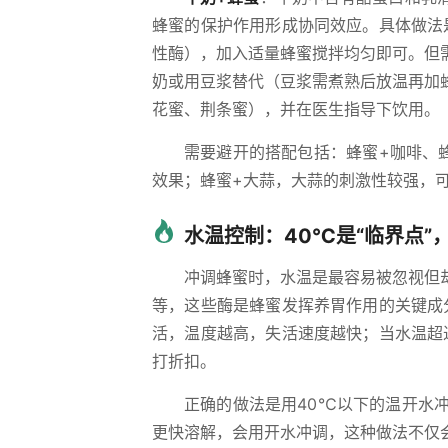
蜂蜜的保护作用形成协同效应。具体做法
性酶），加入适量蜂蜜搅拌均匀即可。但
奶或用豆浆替代（豆浆需煮熟后放温再加
花蜜、荆条蜜），并在医生指导下饮用。
需要避开的搭配包括：蜂蜜+咖啡、
效果；蜂蜜+大蒜，大蒜的刺激性较强，
水温控制：40℃是“临界点”
冲调蜂蜜时，水温是最容易被忽视但
等，这些酶是蜂蜜发挥养胃作用的关键成
活，温度越高，失活速度越快；当水温超
打折扣。
正确的做法是用40℃以下的温开水
更快溶解，会用开水冲调，这种做法不仅