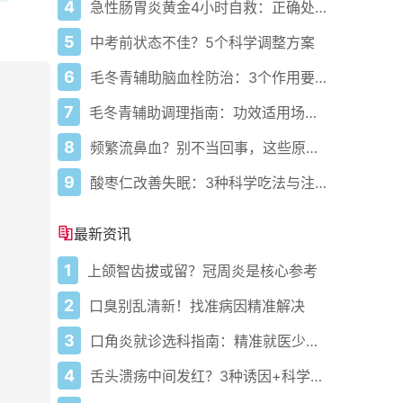
4
急性肠胃炎黄金4小时自救：正确处置与误区避坑关键
5
中考前状态不佳？5个科学调整方案
6
毛冬青辅助脑血栓防治：3个作用要清楚，别乱用药
7
毛冬青辅助调理指南：功效适用场景与禁忌需牢记
8
频繁流鼻血？别不当回事，这些原因要警惕
9
酸枣仁改善失眠：3种科学吃法与注意事项
最新资讯
1
上颌智齿拔或留？冠周炎是核心参考
2
口臭别乱清新！找准病因精准解决
3
口角炎就诊选科指南：精准就医少走弯路
4
舌头溃疡中间发红？3种诱因+科学应对指南