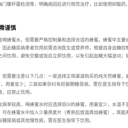
幽门螺杆菌检测等，明确病因后进行规范治疗，比如使用抑酸药
需谨慎
能喝蜂蜜水，但需要严格控制量和选择合适的蜂蜜。蜂蜜中主要
，因此糖尿病患者饮用前需咨询医生或营养师，根据自身血糖控
餐之间饮用，避免空腹或饭后立即饮用，以免引起血糖大幅波动；
，但需要注意以下几点：一是选择正规渠道购买的纯天然蜂蜜，
下，用量宜少；三是如果孕妇有妊娠期糖尿病，需在医生指导下
敏，应禁止饮用。
发病率较高，喝蜂蜜水时应选择低GI的蜂蜜，用量宜少，水温不
，可在蜂蜜水中加入少量燕麦片（煮熟后放温再加蜂蜜），既能
有糖尿病或其他慢性病，需在医生指导下饮用。