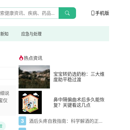
手机版
与新知
应急与处理
热点资讯
宝宝转奶选奶粉：三大维
度助平稳过渡
细说
鼻中隔偏曲术后多久能恢
蜜仅
复？关键看这几点
3
酒后头疼自救指南：科学解酒的正确打开方式
理