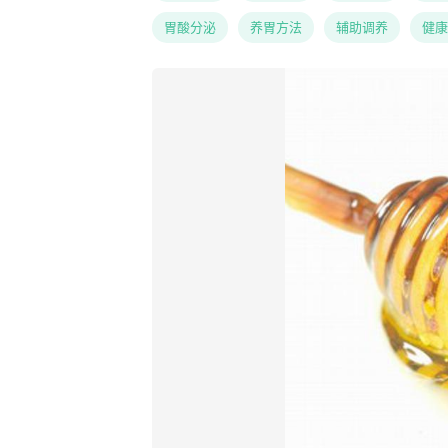
胃酸分泌
养胃方法
辅助调养
健康