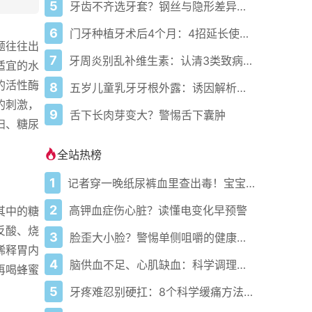
5
牙齿不齐选牙套？钢丝与隐形差异全解析
6
门牙种植牙术后4个月：4招延长使用寿命
题往往出
7
牙周炎别乱补维生素：认清3类致病元凶
适宜的水
的活性酶
8
五岁儿童乳牙牙根外露：诱因解析与科学应对
的刺激，
9
舌下长肉芽变大？警惕舌下囊肿
妇、糖尿
全站热榜
1
记者穿一晚纸尿裤血里查出毒！宝宝血液浓度竟是成人的5倍？
2
高钾血症伤心脏？读懂电变化早预警
其中的糖
反酸、烧
3
脸歪大小脸？警惕单侧咀嚼的健康陷阱
稀释胃内
4
脑供血不足、心肌缺血：科学调理全攻略
再喝蜂蜜
5
牙疼难忍别硬扛：8个科学缓痛方法收好