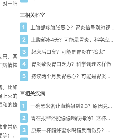
；对于脾
相关科室
1
上腹部疼腹胀恶心？胃炎信号别忽视，科学应对护胃
2
上腹部疼4天？可能是胃炎，科学应对缓解不适
3
起床后口臭？可能是胃炎在“捣鬼”
过高。其
4
胃炎致没胃口乏力？科学调理这样做
于病情恢
5
持续两个月反胃恶心？可能是胃炎在“报警”
者。比如
相关疾病
易上火的
温和的蜂
1
一碗黑米粥让血糖飙到9.3？原因竟藏在这一步！
2
胃在报警还能偷偷喝酸梅汤？这杯你真敢碰吗？
法非常危
3
原来一杯醋蜂蜜水喝错反而伤身？这3个细节90%的人不知道
便等），