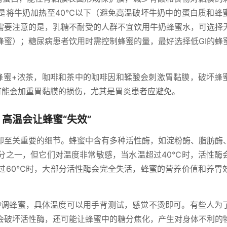
是将牛奶加热至40℃以下（避免高温破坏牛奶中的蛋白质和蜂
需要注意的是，乳糖不耐受的人群不宜饮用牛奶蜂蜜水，可选择
蜂蜜）；糖尿病患者饮用时需控制蜂蜜的量，最好选择低GI的蜂
蜂蜜+浓茶，咖啡和茶中的咖啡因和鞣酸会刺激胃黏膜，破坏蜂
可能会加重胃黏膜的损伤，尤其是胃炎患者应避免。
，高温会让蜂蜜“失效”
却至关重要的细节。蜂蜜中含有多种活性酶，如淀粉酶、脂肪酶
分之一，但它们对温度非常敏感，当水温超过40℃时，活性酶
过60℃时，大部分活性酶会完全失活，蜂蜜的营养价值和养胃
冲调蜂蜜，具体温度可以用手背测试，感觉不烫即可。有些人为
会破坏活性酶，还可能让蜂蜜中的糖分焦化，产生对身体不利的