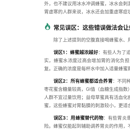
外，也不建议用冰水冲调蜂蜜，冰水会刺
胃虚寒的人群来说，冰水还会加重虚寒症
常见误区：这些错误做法会让蜂
除了上述提到的空腹直接喝蜂蜜水、
误区1：蜂蜜越浓越好
：有些人为了
实，蜂蜜水浓度过高会增加胃的消化负担
复。正确的浓度是每杯水中加入适量蜂蜜
误区2：所有蜂蜜都适合养胃
：不同
枣花蜜含糖量较高，GI值（血糖生成指
人群不宜过量饮用；益母草蜜具有活血化
蜜，这些蜂蜜对胃黏膜的刺激较小，更适
误区3：用蜂蜜替代药物
：有些胃炎
险。蜂蜜仅能起到辅助调养胃炎的作用，