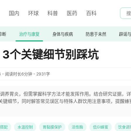
国内
环球
科普
医药
百科
诊断
治疗与康复
身体与疾病
防患于未然
辟谣
？3个关键细节别踩坑
:14 - 阅读时长6分钟 - 2931字
调养胃炎，但需掌握科学方法才能发挥作用。结合研究证据，详
关键细节，同时解答常见误区与特殊人群饮用注意事项，提醒蜂
搭配
水温控制
胃黏膜保护
活性酶
低GI蜂蜜
饮食调