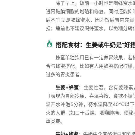
除了早上，饭前一小时也是喝蜂蜜水
进胃黏膜细胞的增殖和修复，同时还能抑
后不宜立即喝蜂蜜水，因为饭后胃内充满
担；睡前也不建议喝蜂蜜水，以免糖分转
搭配食材：生姜或牛奶是“好
蜂蜜单独饮用已有一定养胃效果，若
合与蜂蜜搭配，比如有人用蜂蜜搭配柠檬
过多的胃炎患者。
生姜+蜂蜜
：生姜性温，含有姜辣素
（表现为胃部冷痛、喜温喜按、食欲不振
温开水冲泡5分钟，待水温降至40℃以
火的人群（如口干舌燥、咽喉肿痛、便秘
重炎症。
牛奶+蜂蜜
：牛奶中含有酪蛋白和乳