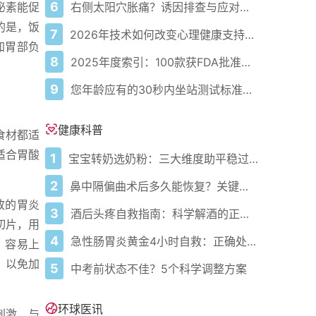
6
右侧太阳穴胀痛？诱因排查与应对指南
泌素能促
的是，饭
7
2026年技术如何改变心理健康支持的获取方式
加胃部负
8
2025年度索引：100款获FDA批准的AI驱动医疗设备
9
您年龄应有的30秒内坐站测试标准次数
健康科普
食材都适
适合胃酸
1
宝宝转奶选奶粉：三大维度助平稳过渡
2
鼻中隔偏曲术后多久能恢复？关键看这几点
致的胃炎
3
酒后头疼自救指南：科学解酒的正确打开方式
切片，用
4
急性肠胃炎黄金4小时自救：正确处置与误区避坑关键
，容易上
，以免加
5
中考前状态不佳？5个科学调整方案
环球医讯
刺激，与