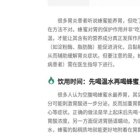
很多胃炎患者听说蜂蜜能养胃，但吃
在方法不对。蜂蜜对胃的保护作用并非“
温，才能让其含有的营养成分真正发挥作
（如淀粉酶、脂肪酶）能促进消化，且黏
从而辅助缓解胃炎症状。但要注意的是，
病患者）需在医生指导下进行。
饮用时间：先喝温水再喝蜂蜜
很多人认为空腹喝蜂蜜水最养胃，其
分可能刺激胃酸进一步分泌，反而加重胃
心等症状。正确的做法是早上起床后先喝一
胃酸浓度，另一方面促进胃肠道蠕动，为
水，蜂蜜的黏稠质地就能更好地附着在胃