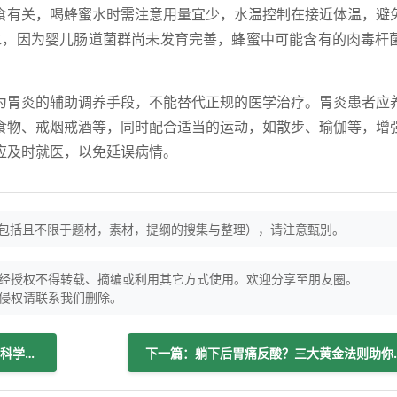
食有关，喝蜂蜜水时需注意用量宜少，水温控制在接近体温，避
水，因为婴儿肠道菌群尚未发育完善，蜂蜜中可能含有的肉毒杆
为胃炎的辅助调养手段，不能替代正规的医学治疗。胃炎患者应
食物、戒烟戒酒等，同时配合适当的运动，如散步、瑜伽等，增
应及时就医，以免延误病情。
（包括且不限于题材，素材，提纲的搜集与整理），请注意甄别。
经授权不得转载、摘编或利用其它方式使用。欢迎分享至朋友圈。
侵权请联系我们删除。
上一篇：头晕恶心胃疼想吐？警惕胃炎，科学应对护胃健康
下一篇：躺下后胃