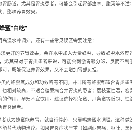
激胃肠道，尤其是胃炎患者，可能会引起胃部痉挛、腹泻等不适
状，影响养胃效果。
蜜“白吃”
用高温水冲调外，还有一些常见误区需要注意：
追求更好的养胃效果，会在水中加入大量蜂蜜，导致蜂蜜水浓度
，尤其是对于胃炎患者来说，可能会刺激胃酸分泌，反而不利
即可，既能保证养胃效果，又不会增加胃部负担。
种类的蜂蜜其成分和功效略有不同，并非所有蜂蜜都适合胃炎患
数）也相对较高，不适合糖尿病合并胃炎的患者；荔枝蜜性温，容
瘀的作用，孕妇不宜饮用。建议选择槐花蜜、荆条蜜等低GI、性
合胃炎患者。
患者认为蜂蜜能养胃，就自行停药，只靠喝蜂蜜水调理，这种做
不能替代药物治疗。如果胃炎症状严重（如剧烈胃痛、呕吐、黑