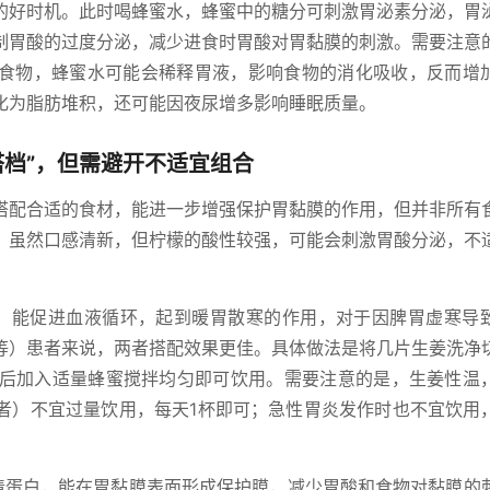
的好时机。此时喝蜂蜜水，蜂蜜中的糖分可刺激胃泌素分泌，胃
制胃酸的过度分泌，减少进食时胃酸对胃黏膜的刺激。需要注意
食物，蜂蜜水可能会稀释胃液，影响食物的消化吸收，反而增
化为脂肪堆积，还可能因夜尿增多影响睡眠质量。
搭档”，但需避开不适宜组合
搭配合适的食材，能进一步增强保护胃黏膜的作用，但并非所有
，虽然口感清新，但柠檬的酸性较强，可能会刺激胃酸分泌，不
，能促进血液循环，起到暖胃散寒的作用，对于因脾胃虚寒导
等）患者来说，两者搭配效果更佳。具体做法是将几片生姜洗净
下后加入适量蜂蜜搅拌均匀即可饮用。需要注意的是，生姜性温
者）不宜过量饮用，每天1杯即可；急性胃炎发作时也不宜饮用
清蛋白，能在胃黏膜表面形成保护膜，减少胃酸和食物对黏膜的