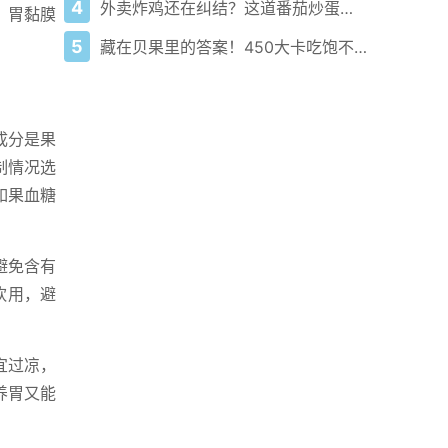
4
外卖炸鸡还在纠结？这道番茄炒蛋吃出便规律瘦2斤还不饿！
、胃黏膜
5
藏在贝果里的答案！450大卡吃饱不困真能实现？
成分是果
制情况选
如果血糖
避免含有
饮用，避
宜过凉，
养胃又能