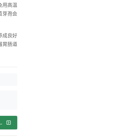
免用高温
菌芽孢会
养成良好
强胃肠道
痛反酸？三大黄金法则助你轻松应对