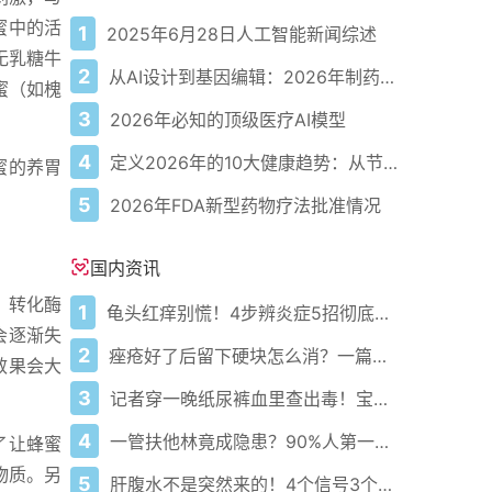
蜜中的活
1
2025年6月28日人工智能新闻综述
无乳糖牛
2
从AI设计到基因编辑：2026年制药领域重大突破
蜜（如槐
3
2026年必知的顶级医疗AI模型
4
定义2026年的10大健康趋势：从节律健康到冷热交替疗法
蜜的养胃
5
2026年FDA新型药物疗法批准情况
国内资讯
、转化酶
1
龟头红痒别慌！4步辨炎症5招彻底防复发
会逐渐失
2
痤疮好了后留下硬块怎么消？一篇给你讲明白！
效果会大
3
记者穿一晚纸尿裤血里查出毒！宝宝血液浓度竟是成人的5倍？
4
一管扶他林竟成隐患？90%人第一步就错了！
了让蜂蜜
物质。另
5
肝腹水不是突然来的！4个信号3个管理要点别等肚子鼓起来