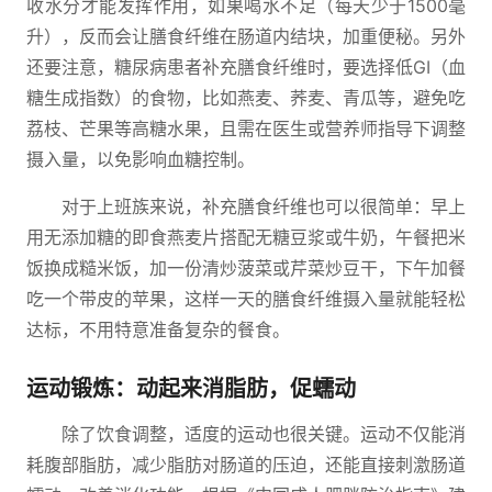
收水分才能发挥作用，如果喝水不足（每天少于1500毫
升），反而会让膳食纤维在肠道内结块，加重便秘。另外
还要注意，糖尿病患者补充膳食纤维时，要选择低GI（血
糖生成指数）的食物，比如燕麦、荞麦、青瓜等，避免吃
荔枝、芒果等高糖水果，且需在医生或营养师指导下调整
摄入量，以免影响血糖控制。
对于上班族来说，补充膳食纤维也可以很简单：早上
用无添加糖的即食燕麦片搭配无糖豆浆或牛奶，午餐把米
饭换成糙米饭，加一份清炒菠菜或芹菜炒豆干，下午加餐
吃一个带皮的苹果，这样一天的膳食纤维摄入量就能轻松
达标，不用特意准备复杂的餐食。
运动锻炼：动起来消脂肪，促蠕动
除了饮食调整，适度的运动也很关键。运动不仅能消
耗腹部脂肪，减少脂肪对肠道的压迫，还能直接刺激肠道