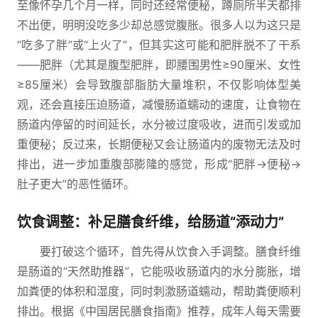
至像怀孕几个月一样，同时还经常便秘，蹲厕所半天都排
不出便，明明没吃多少却总感觉腹胀。很多人以为这只是
“吃多了胖”或“上火了”，但其实这可能和肥胖脱不了干系
——肥胖（尤其是腹型肥胖，即腰围男性≥90厘米、女性
≥85厘米）会导致腹部脂肪大量堆积，不仅影响体型美
观，还会直接压迫肠道，减慢肠道蠕动的速度，让食物在
肠道内停留的时间延长，水分被过度吸收，进而引发或加
重便秘；反过来，长期便秘又会让肠道内的废物无法及时
排出，进一步加重腹部膨隆的感觉，形成“肥胖→便秘→
肚子更大”的恶性循环。
饮食调整：补足膳食纤维，给肠道“添动力”
要打破这个循环，首先得从饮食入手调整。膳食纤维
是肠道的“天然助推器”，它能吸收肠道内的水分膨胀，增
加粪便的体积和湿度，同时刺激肠道蠕动，帮助粪便顺利
排出。根据《中国居民膳食指南》推荐，成年人每天需要