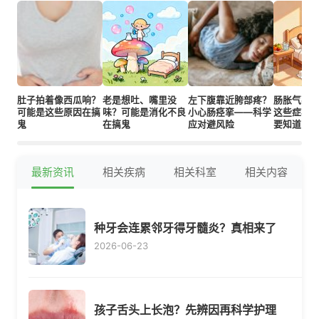
肚子拍着像西瓜响？
老是想吐、嘴里没
左下腹靠近胯部疼？
肠胀气不
可能是这些原因在搞
味？可能是消化不良
小心肠痉挛——科学
这些症状
鬼
在搞鬼
应对避风险
要知道
最新资讯
相关疾病
相关科室
相关内容
种牙会连累邻牙得牙髓炎？真相来了
2026-06-23
孩子舌头上长泡？先辨因再科学护理