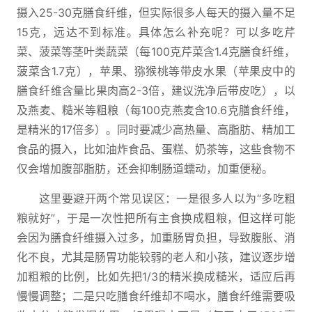
摄入25-30克膳食纤维，但实际很多人每天的摄入量不足
15克，远达不到标准。具体怎么补充呢？可以多吃芹
菜、菠菜等茎叶类蔬菜（每100克芹菜含1.4克膳食纤维，
菠菜含1.7克），苹果、猕猴桃等带皮水果（苹果皮中的
膳食纤维含量比果肉高2-3倍，建议洗净后带皮吃），以
及燕麦、糙米等粗粮（每100克燕麦含10.6克膳食纤维，
是精米的17倍多）。同时要减少高热量、高脂肪、精加工
食品的摄入，比如油炸食品、蛋糕、奶茶等，这些食物不
仅会增加腹部脂肪，还会抑制肠道蠕动，加重便秘。
这里要避开两个常见误区：一是很多人以为“多吃粗
粮就好”，于是一次性把所有主食换成粗粮，但这样可能
会因为膳食纤维摄入过多，加重肠胃负担，导致腹胀、消
化不良，尤其是肠胃功能较弱的老人和小孩，建议逐步增
加粗粮的比例，比如先把1/3的精米换成糙米，适应后再
慢慢调整；二是只吃膳食纤维却不喝水，膳食纤维需要吸