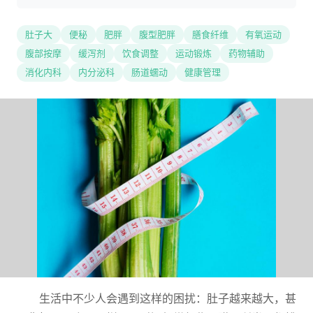
肚子大
便秘
肥胖
腹型肥胖
膳食纤维
有氧运动
腹部按摩
缓泻剂
饮食调整
运动锻炼
药物辅助
消化内科
内分泌科
肠道蠕动
健康管理
生活中不少人会遇到这样的困扰：肚子越来越大，甚