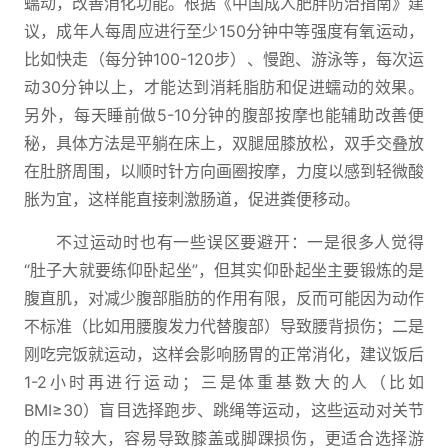
蠕动，改善消化功能。根据《中国成人肥胖防治指南》建
议，成年人每周应进行至少150分钟中等强度有氧运动，
比如快走（每分钟100-120步）、慢跑、游泳等，每次运
动30分钟以上，才能达到消耗脂肪和促进蠕动的效果。
另外，每天睡前做5-10分钟的腹部按摩也能辅助改善便
秘，具体方法是平躺在床上，双腿屈膝放松，双手交叠放
在肚脐周围，以顺时针方向画圈按摩，力度以感到轻微酸
胀为宜，这样能直接刺激肠道，促进粪便移动。
不过运动时也有一些误区要避开：一是很多人觉得
“肚子大就要练仰卧起坐”，但其实仰卧起坐主要锻炼的是
腹直肌，对减少腹部脂肪的作用有限，反而可能因为动作
不标准（比如用腰腹发力代替腹部）导致腰背损伤；二是
刚吃完饭就运动，这样会影响肠胃的正常消化，建议饭后
1-2小时再进行运动；三是体重基数大的人（比如
BMI≥30）盲目选择跑步、跳绳等运动，这些运动对关节
的压力较大，容易导致膝盖或脚踝损伤，更适合选择游