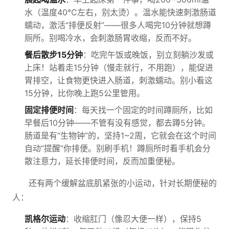
水（温度40℃左右，别太烫）。温水能快速刺激肠道
蠕动，激活“排便反射”——很多人喝完10分钟就想蹲
厕所。别喝冷水，会刺激肠胃收缩，反而不好。
餐后散步15分钟
：吃完午饭或晚饭，别立刻躺沙发或
上床！站着走15分钟（慢走就行，不用跑），能促进
胃排空，让食物更快进入肠道，刺激蠕动。别小看这
15分钟，比你晚上跑5公里管用。
固定排便时间
：每天找一个固定的时间蹲厕所，比如
早餐后10分钟——不管有没有感觉，都去蹲5分钟。
肠道是有“生物钟”的，坚持1~2周，它就会在这个时间
自动“提醒”你排便。别刷手机！蹲厕所时看手机会分
散注意力，延长排便时间，反而加重便秘。
还有两个缓解盆底肌紧张的小运动，针对长期便秘的
人：
凯格尔运动
：收缩肛门（像忍大便一样），保持5