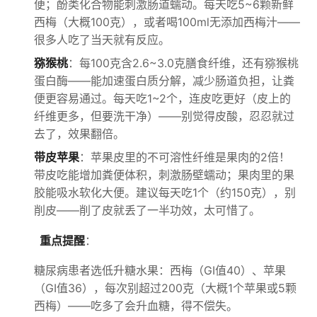
便；酚类化合物能刺激肠道蠕动。每天吃5~6颗新鲜
西梅（大概100克），或者喝100ml无添加西梅汁——
很多人吃了当天就有反应。
猕猴桃
：每100克含2.6~3.0克膳食纤维，还有猕猴桃
蛋白酶——能加速蛋白质分解，减少肠道负担，让粪
便更容易通过。每天吃1~2个，连皮吃更好（皮上的
纤维更多，但要洗干净）——别觉得皮酸，忍忍就过
去了，效果翻倍。
带皮苹果
：苹果皮里的不可溶性纤维是果肉的2倍！
带皮吃能增加粪便体积，刺激肠壁蠕动；果肉里的果
胶能吸水软化大便。建议每天吃1个（约150克），别
削皮——削了皮就丢了一半功效，太可惜了。
重点提醒
：
糖尿病患者选低升糖水果：西梅（GI值40）、苹果
（GI值36），每次别超过200克（大概1个苹果或5颗
西梅）——吃多了会升血糖，得不偿失。