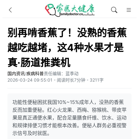
别再啃香蕉了！没熟的香蕉
越吃越堵，这4种水果才是
真·肠道推粪机
国内资讯
/
疾病科普
责任编辑：蓝季动
2026-03-24 09:55:01 - 阅读时长7分钟 - 3211字
功能性便秘困扰我国10%~15%成年人，没熟的香蕉
反而加重便秘。红心火龙果、西梅、猕猴桃、带皮苹
果是真正通便水果，配合足量膳食纤维、饮水、运动
和规律排便习惯才能根本改善。便秘人群务必重视警
示信号及时就医。