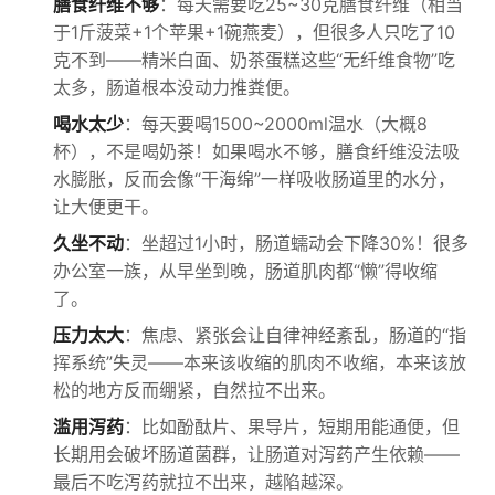
膳食纤维不够
：每天需要吃25~30克膳食纤维（相当
于1斤菠菜+1个苹果+1碗燕麦），但很多人只吃了10
克不到——精米白面、奶茶蛋糕这些“无纤维食物”吃
太多，肠道根本没动力推粪便。
喝水太少
：每天要喝1500~2000ml温水（大概8
杯），不是喝奶茶！如果喝水不够，膳食纤维没法吸
水膨胀，反而会像“干海绵”一样吸收肠道里的水分，
让大便更干。
久坐不动
：坐超过1小时，肠道蠕动会下降30%！很多
办公室一族，从早坐到晚，肠道肌肉都“懒”得收缩
了。
压力太大
：焦虑、紧张会让自律神经紊乱，肠道的“指
挥系统”失灵——本来该收缩的肌肉不收缩，本来该放
松的地方反而绷紧，自然拉不出来。
滥用泻药
：比如酚酞片、果导片，短期用能通便，但
长期用会破坏肠道菌群，让肠道对泻药产生依赖——
最后不吃泻药就拉不出来，越陷越深。