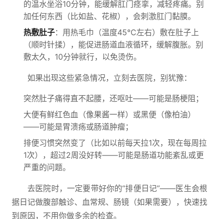
的温水坐浴10分钟，能缓解肛门痉挛，减轻疼痛。别
加任何东西（比如盐、花椒），会刺激肛门黏膜。
热敷肚子
：用热毛巾（温度45℃左右）敷在肚子上
（顺时针揉），能促进肠道血液循环，缓解腹胀。别
敷太久，10分钟就行，以免烫伤。
如果出现这些紧急情况，立刻去医院，别犹豫：
突然肚子痛得直不起腰，还呕吐——可能是肠梗阻；
大便有鲜红色血（像果酱一样）或黑便（像柏油）
——可能是胃溃疡或肠道肿瘤；
排便习惯突然变了（比如以前每天拉1次，现在每周拉
1次），超过2周没好转——可能是肠道功能紊乱或更
严重的问题。
去医院时，一定要带好你的“排便日记”——医生会根
据日记做腹部触诊、血常规、肠镜（如果需要），快速找
到原因，不用你做多余的检查。