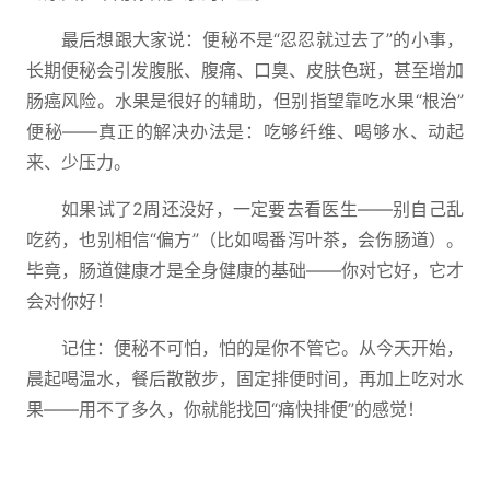
最后想跟大家说：便秘不是“忍忍就过去了”的小事，
长期便秘会引发腹胀、腹痛、口臭、皮肤色斑，甚至增加
肠癌风险。水果是很好的辅助，但别指望靠吃水果“根治”
便秘——真正的解决办法是：吃够纤维、喝够水、动起
来、少压力。
如果试了2周还没好，一定要去看医生——别自己乱
吃药，也别相信“偏方”（比如喝番泻叶茶，会伤肠道）。
毕竟，肠道健康才是全身健康的基础——你对它好，它才
会对你好！
记住：便秘不可怕，怕的是你不管它。从今天开始，
晨起喝温水，餐后散散步，固定排便时间，再加上吃对水
果——用不了多久，你就能找回“痛快排便”的感觉！