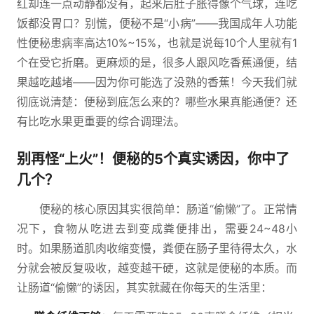
红却连一点动静都没有，起来后肚子胀得像个气球，连吃
饭都没胃口？别慌，便秘不是“小病”——我国成年人功能
性便秘患病率高达10%~15%，也就是说每10个人里就有1
个在受它折磨。更麻烦的是，很多人跟风吃香蕉通便，结
果越吃越堵——因为你可能选了没熟的香蕉！今天我们就
彻底说清楚：便秘到底怎么来的？哪些水果真能通便？还
有比吃水果更重要的综合调理法。
别再怪“上火”！便秘的5个真实诱因，你中了
几个？
便秘的核心原因其实很简单：肠道“偷懒”了。正常情
况下，食物从吃进去到变成粪便排出，需要24~48小
时。如果肠道肌肉收缩变慢，粪便在肠子里待得太久，水
分就会被反复吸收，越变越干硬，这就是便秘的本质。而
让肠道“偷懒”的诱因，其实就藏在你每天的生活里：