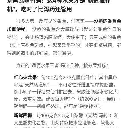
别再乱啃香蕉！这4种水果才是“肠道推粪
机”，吃对了比泻药还管用
很多人第一反应是吃香蕉，但其实——
没熟的香蕉会
加重便秘！
没熟的香蕉含大量鞣酸（就是让香蕉涩口的
物质），会让肠道黏膜收缩，大便更干；只有成熟的香蕉
（皮上有褐色斑点，捏起来软乎乎的）才有低聚果糖，能
喂饱肠道里的好细菌，帮你通便。
真正的“通便水果王者”是这几种，按效果排序：
红心火龙果
：每100克含2~3克膳食纤维，其中黑色
籽是“天然肠道刷”——不可溶性纤维直接摩擦肠壁，
像小刷子一样把粪便“推”出去；果胶还能吸水软化大
便，双重功效。建议每天吃1个（约200克），连籽一
起嚼碎——别嫌籽硌牙，那可是“通便神器”。
新鲜西梅
：每100克含2.5克山梨醇（天然“泻药”）和
大量酚类化合物。山梨醇能把水拉进肠道，软化大