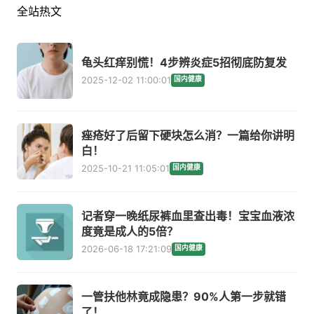
全站热文
龟头红痒别慌！4步辨炎症5招彻底防复发
2025-12-02 11:00:01
国内健康
痤疮好了后留下硬块怎么消？一篇给你讲明
白！
2025-10-21 11:05:01
国内健康
记者穿一晚纸尿裤血里查出毒！宝宝血液浓
度竟是成人的5倍？
2026-06-18 17:21:09
国内健康
一管扶他林竟成隐患？90%人第一步就错
了！