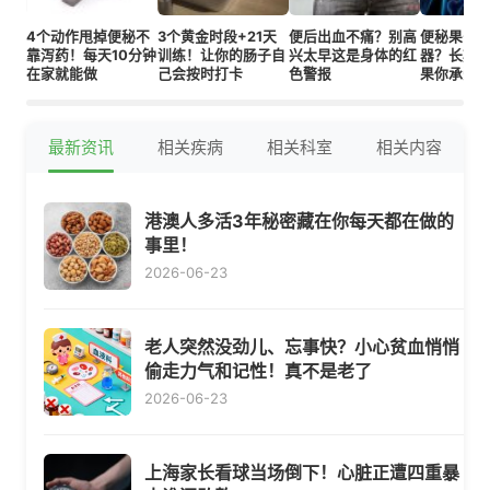
4个动作甩掉便秘不
3个黄金时段+21天
便后出血不痛？别高
便秘果号
靠泻药！每天10分钟
训练！让你的肠子自
兴太早这是身体的红
器？长期用
在家就能做
己会按时打卡
色警报
果你承受
最新资讯
相关疾病
相关科室
相关内容
港澳人多活3年秘密藏在你每天都在做的
事里！
2026-06-23
老人突然没劲儿、忘事快？小心贫血悄悄
偷走力气和记性！真不是老了
2026-06-23
上海家长看球当场倒下！心脏正遭四重暴