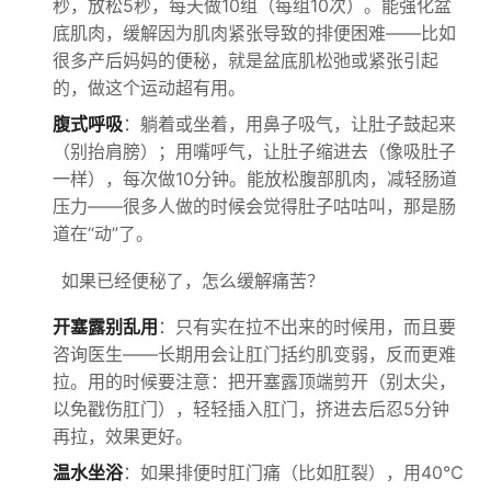
秒，放松5秒，每天做10组（每组10次）。能强化盆
底肌肉，缓解因为肌肉紧张导致的排便困难——比如
很多产后妈妈的便秘，就是盆底肌松弛或紧张引起
的，做这个运动超有用。
腹式呼吸
：躺着或坐着，用鼻子吸气，让肚子鼓起来
（别抬肩膀）；用嘴呼气，让肚子缩进去（像吸肚子
一样），每次做10分钟。能放松腹部肌肉，减轻肠道
压力——很多人做的时候会觉得肚子咕咕叫，那是肠
道在“动”了。
如果已经便秘了，怎么缓解痛苦？
开塞露别乱⽤
：只有实在拉不出来的时候用，而且要
咨询医生——长期用会让肛门括约肌变弱，反而更难
拉。用的时候要注意：把开塞露顶端剪开（别太尖，
以免戳伤肛门），轻轻插入肛门，挤进去后忍5分钟
再拉，效果更好。
温水坐浴
：如果排便时肛门痛（比如肛裂），用40℃