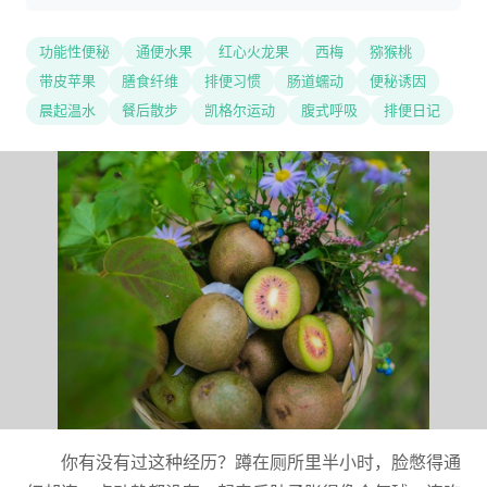
功能性便秘
通便水果
红心火龙果
西梅
猕猴桃
带皮苹果
膳食纤维
排便习惯
肠道蠕动
便秘诱因
晨起温水
餐后散步
凯格尔运动
腹式呼吸
排便日记
你有没有过这种经历？蹲在厕所里半小时，脸憋得通