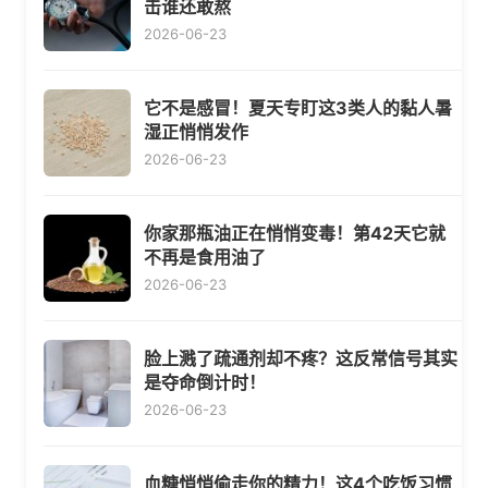
击谁还敢熬
2026-06-23
它不是感冒！夏天专盯这3类人的黏人暑
湿正悄悄发作
2026-06-23
你家那瓶油正在悄悄变毒！第42天它就
不再是食用油了
2026-06-23
脸上溅了疏通剂却不疼？这反常信号其实
是夺命倒计时！
2026-06-23
血糖悄悄偷走你的精力！这4个吃饭习惯