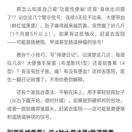
那怎么知道自己是“功能性便秘”还是“身体出问题
了”？记住这几个警示信号：连续3天拉不出来、大便带血
（鲜红或黑便）、肚子痛得越来越厉害、突然瘦了好几斤
（1个月瘦5斤以上）。如果有这些情况，赶紧去医院
——可能是肠梗阻、甲减甚至肠道肿瘤的信号！
教你个小技巧：写“排便日记”。记清楚这几点：每周
拉几次？大便像羊屎蛋（布里斯托1型）还是软香蕉（4
型）？有没有肚子胀、痛？有没有便血？这样去医院，医
生一翻日记就懂了，不用你费劲解释。
还有个家庭自查法：平躺在床上，用手掌轻轻按肚子
（从右下腹开始，顺时针揉）。如果按到硬邦邦的包块，
或者一按就痛得皱眉头，赶紧去医院——这可能是粪便堆
积或肠道肿块的信号。