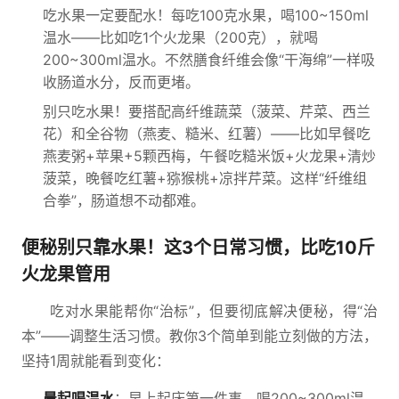
吃水果一定要配水！每吃100克水果，喝100~150ml
温水——比如吃1个火龙果（200克），就喝
200~300ml温水。不然膳食纤维会像“干海绵”一样吸
收肠道水分，反而更堵。
别只吃水果！要搭配高纤维蔬菜（菠菜、芹菜、西兰
花）和全谷物（燕麦、糙米、红薯）——比如早餐吃
燕麦粥+苹果+5颗西梅，午餐吃糙米饭+火龙果+清炒
菠菜，晚餐吃红薯+猕猴桃+凉拌芹菜。这样“纤维组
合拳”，肠道想不动都难。
便秘别只靠水果！这3个日常习惯，比吃10斤
火龙果管用
吃对水果能帮你“治标”，但要彻底解决便秘，得“治
本”——调整生活习惯。教你3个简单到能立刻做的方法，
坚持1周就能看到变化：
晨起喝温水
：早上起床第一件事，喝200~300ml温