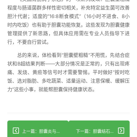
程度与肠道菌群多样性密切相关，补充特定益生菌可改善
胆汁代谢；适度的“16:8断食模式”（16小时不进食、8小
时内吃饭）也有助于胆囊功能恢复。这些发现为胆囊健康
管理提供了新思路，但具体应用需在专业人员指导下进
行，不要自行尝试。
总的来说，体检看到“胆囊壁粗糙”不用慌，先结合症
状和B超结果判断——大部分情况是正常的，只有出现疼
痛、发烧、黄疸等信号时才需要警惕。平时做好“按时吃
饭、选对脂肪、多吃蔬菜、适量运动、注意保暖、缓解压
力”这些小事，就能帮胆囊保持健康状态。
上一篇：胆囊炎与胆管炎：3大差异要分清，及时就医是关键
下一篇：胆囊结石患者能吃鸡蛋吗？这样吃才安全