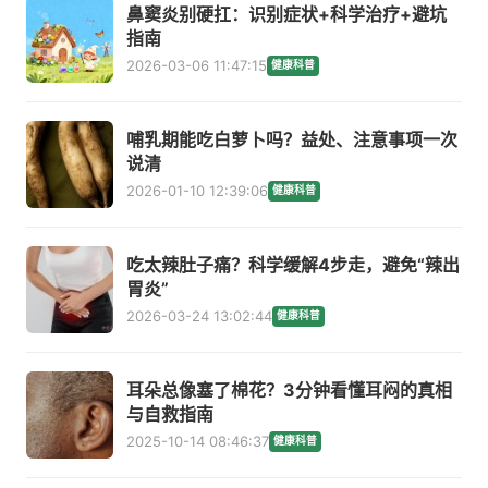
鼻窦炎别硬扛：识别症状+科学治疗+避坑
指南
2026-03-06 11:47:15
健康科普
哺乳期能吃白萝卜吗？益处、注意事项一次
说清
2026-01-10 12:39:06
健康科普
吃太辣肚子痛？科学缓解4步走，避免“辣出
胃炎”
2026-03-24 13:02:44
健康科普
耳朵总像塞了棉花？3分钟看懂耳闷的真相
与自救指南
2025-10-14 08:46:37
健康科普