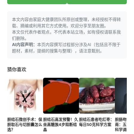
本文内容由家庭大健康团队所原创或整理，未经授权不得转
载、摘编或利用其它方式使用。欢迎分享至朋友圈。
本文仅代表作者观点，不代表本站立场，如有侵权请联系我
们删除。
AI内容声明：
本页内容撰写过程部分涉及AI（包括且不限于
题材，素材，提纲的搜集与整理），请注意甄别。
猜你喜欢
胆结石微创手术：保
胆结石高发预警！久
胆结石患者吃红枣：
胆肠吻合
胆取石与切胆囊怎么
坐高糖族4步阻断结
每日50克科学方案
南：五个
选？
晶
科学调养