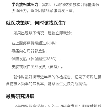
学会放松减压力
：冥想、八段锦这类放松训练能降低
胆道压力，避免因情绪紧张诱发不适。
就医决策树：何时该找医生？
如果出现以下情况，建议立即就诊：
右上腹疼痛持续超过6小时；
疼痛向右肩背部放射；
伴随发热（体温超过38℃）；
皮肤或眼白突然发黄（黄疸）。
就诊时最好携带近半年的体检报告、记录了每周油腻
食物摄入频率的饮食本，能帮医生更快判断病情。
最新研究进展
《美国胃肠病学杂志》的一项研究发现：胆囊壁粗糙