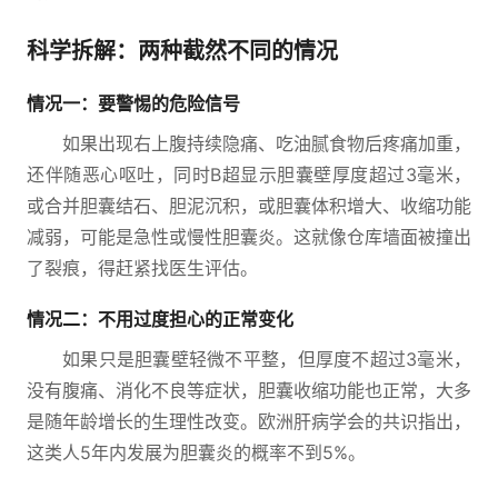
科学拆解：两种截然不同的情况
情况一：要警惕的危险信号
如果出现右上腹持续隐痛、吃油腻食物后疼痛加重，
还伴随恶心呕吐，同时B超显示胆囊壁厚度超过3毫米，
或合并胆囊结石、胆泥沉积，或胆囊体积增大、收缩功能
减弱，可能是急性或慢性胆囊炎。这就像仓库墙面被撞出
了裂痕，得赶紧找医生评估。
情况二：不用过度担心的正常变化
如果只是胆囊壁轻微不平整，但厚度不超过3毫米，
没有腹痛、消化不良等症状，胆囊收缩功能也正常，大多
是随年龄增长的生理性改变。欧洲肝病学会的共识指出，
这类人5年内发展为胆囊炎的概率不到5%。