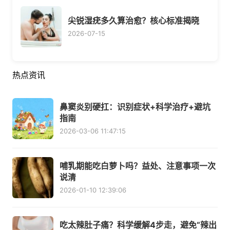
尖锐湿疣多久算治愈？核心标准揭晓
2026-07-15
热点资讯
鼻窦炎别硬扛：识别症状+科学治疗+避坑
指南
2026-03-06 11:47:15
哺乳期能吃白萝卜吗？益处、注意事项一次
说清
2026-01-10 12:39:06
吃太辣肚子痛？科学缓解4步走，避免“辣出