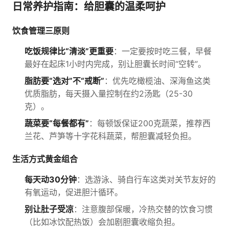
日常养护指南：给胆囊的温柔呵护
饮食管理三原则
吃饭规律比“清淡”更重要
：一定要按时吃三餐，早餐
最好在起床1小时内完成，别让胆囊长时间“空转”。
脂肪要“选对”不“戒断”
：优先吃橄榄油、深海鱼这类
优质脂肪，每天摄入量控制在约2汤匙（25-30
克）。
蔬菜要“每餐都有”
：每顿饭保证200克蔬菜，推荐西
兰花、芦笋等十字花科蔬菜，帮胆囊减轻负担。
生活方式黄金组合
每天动30分钟
：选游泳、骑自行车这类对关节友好的
有氧运动，促进胆汁循环。
别让肚子受凉
：注意腹部保暖，冷热交替的饮食习惯
（比如冰饮配热饭）会加剧胆囊收缩负担。