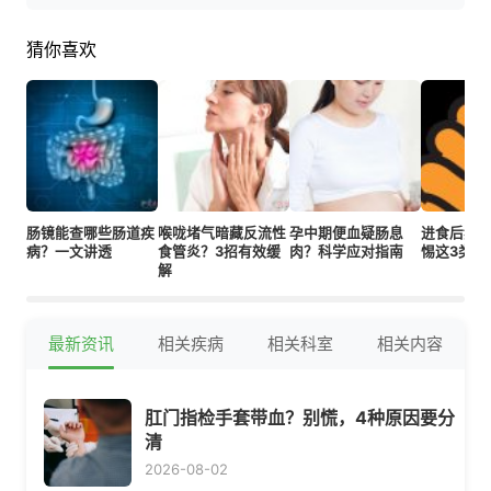
猜你喜欢
肠镜能查哪些肠道疾
喉咙堵气暗藏反流性
孕中期便血疑肠息
进食后频
病？一文讲透
食管炎？3招有效缓
肉？科学应对指南
惕这3类常
解
最新资讯
相关疾病
相关科室
相关内容
肛门指检手套带血？别慌，4种原因要分
清
2026-08-02