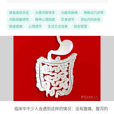
肠易激综合征
大便次数增多
功能性肠病
胃肠动力异常
内脏高敏感性
精神心理因素
饮食调节
消化内科检查
肠道健康
心理调节
生活方式改善
综合管理
临床中不少人会遇到这样的情况：没有腹痛、腹泻的