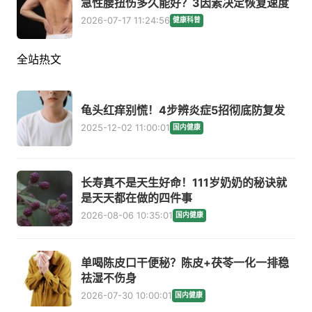
急性腰扭伤多久能好？3因素决定恢复速度
2026-07-17 11:24:56
健康科普
全站热文
龟头红痒别慌！4步辨炎症5招彻底防复发
2025-12-02 11:00:01
国内健康
长寿真不是天生好命！111岁奶奶的秘诀就
是天天都在做的四件事
2026-08-06 10:35:01
国内健康
单喝陈皮口干便秘？陈皮+茯苓一化一排稳
祛湿不伤身
2026-07-30 10:00:01
国内健康