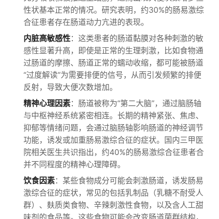
性状基本正常的情况。研究表明，约30%的肠易激综
合征患者存在肠道动力亢进的表现。
内脏高敏感性
：这类患者的肠道黏膜对各种刺激的敏
感性显著升高，即使是正常的生理刺激，比如食物通
过肠道的摩擦、肠道正常的蠕动收缩，都可能被肠道
“过度解读”为需要排便的信号，从而引发频繁的排便
反射，导致大便次数增加。
精神心理因素
：肠道被称为“第二大脑”，通过脑肠轴
与中枢神经系统紧密相连。长期的精神紧张、焦虑、
抑郁等情绪问题，会通过脑肠轴影响肠道的神经调节
功能，诱发或加重肠易激综合征的症状。国内三甲医
院相关医生共识指出，约40%的肠易激综合征患者合
并不同程度的精神心理障碍。
饮食因素
：某些食物成分可能会刺激肠道，诱发肠易
激综合征的症状，常见的包括乳制品（乳糖不耐受人
群）、麸质类食物、辛辣刺激性食物，以及含人工甜
味剂的食品等。这些食物可能会改变肠道菌群结构，