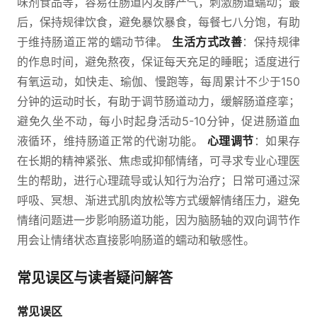
味剂食品等，容易在肠道内发酵产气，刺激肠道蠕动；最
后，保持规律饮食，避免暴饮暴食，每餐七八分饱，有助
于维持肠道正常的蠕动节律。
生活方式改善
：保持规律
的作息时间，避免熬夜，保证每天充足的睡眠；适度进行
有氧运动，如快走、瑜伽、慢跑等，每周累计不少于150
分钟的运动时长，有助于调节肠道动力，缓解肠道痉挛；
避免久坐不动，每小时起身活动5-10分钟，促进肠道血
液循环，维持肠道正常的代谢功能。
心理调节
：如果存
在长期的精神紧张、焦虑或抑郁情绪，可寻求专业心理医
生的帮助，进行心理疏导或认知行为治疗；日常可通过深
呼吸、冥想、渐进式肌肉放松等方式缓解情绪压力，避免
情绪问题进一步影响肠道功能，因为脑肠轴的双向调节作
用会让情绪状态直接影响肠道的蠕动和敏感性。
常见误区与读者疑问解答
常见误区