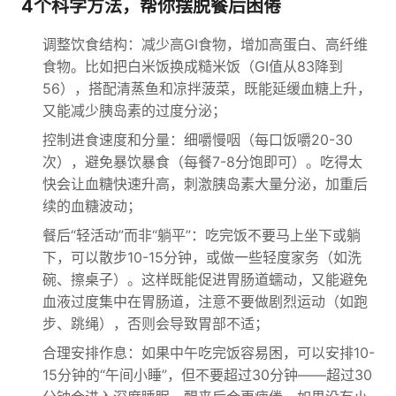
4个科学方法，帮你摆脱餐后困倦
调整饮食结构：减少高GI食物，增加高蛋白、高纤维
食物。比如把白米饭换成糙米饭（GI值从83降到
56），搭配清蒸鱼和凉拌菠菜，既能延缓血糖上升，
又能减少胰岛素的过度分泌；
控制进食速度和分量：细嚼慢咽（每口饭嚼20-30
次），避免暴饮暴食（每餐7-8分饱即可）。吃得太
快会让血糖快速升高，刺激胰岛素大量分泌，加重后
续的血糖波动；
餐后“轻活动”而非“躺平”：吃完饭不要马上坐下或躺
下，可以散步10-15分钟，或做一些轻度家务（如洗
碗、擦桌子）。这样既能促进胃肠道蠕动，又能避免
血液过度集中在胃肠道，注意不要做剧烈运动（如跑
步、跳绳），否则会导致胃部不适；
合理安排作息：如果中午吃完饭容易困，可以安排10-
15分钟的“午间小睡”，但不要超过30分钟——超过30