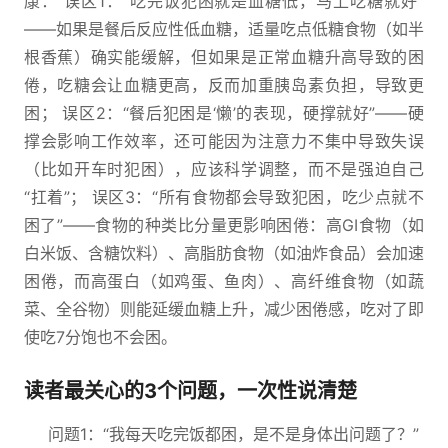
康： 误区1：“吃完饭犯困就是血糖低，马上吃糖就好”
——如果是餐后反应性低血糖，适量吃点低糖食物（如半
根香蕉）确实能缓解，但如果是正常血糖升高导致的困
倦，吃糖会让血糖更高，反而加重胰岛素负担，导致更
困； 误区2：“餐后犯困是‘懒’的表现，硬撑就好”——硬
撑会影响工作效率，还可能因为注意力不集中导致失误
（比如开车时犯困），应该科学调整，而不是强迫自己
“扛着”； 误区3：“所有食物都会导致犯困，吃少点就不
困了”——食物的种类比分量更影响困倦：高GI食物（如
白米饭、含糖饮料）、高脂肪食物（如油炸食品）会加速
困倦，而高蛋白（如鸡蛋、鱼肉）、高纤维食物（如蔬
菜、全谷物）则能延缓血糖上升，减少困倦感，吃对了即
使吃7分饱也不会困。
读者最关心的3个问题，一次性说清楚
问题1：“我每天吃完饭都困，是不是身体出问题了？”