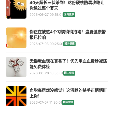
40天超长三伏杀到！这份硬核防暑攻略让
你稳过整个夏天
2026-06-27 09:15:01
国内健康
你正在被这4个习惯悄悄拖垮！盛夏健康警
报已拉响
2026-07-03 09:25:01
国内健康
无偿献血现在真香了！优先用血血费秒减还
能免费体检
2026-06-28 10:35:01
国内健康
血脂高居然没感觉？这沉默的杀手正悄悄盯
上你！
2026-07-07 11:30:01
国内健康