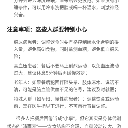
分钟会进入深度睡眠，醒来后会更疲倦。如果没有小
睡条件，可以用冷水洗把脸或喝一杯温水，刺激神经
兴奋。
注意事项：这些人群要特别小心
糖尿病患者：调整饮食时要严格控制碳水化合物的摄
入量，避免高GI食物，同时监测血糖，避免低血糖风
险；
高血压患者：餐后不要马上剧烈运动，以免血压波动
过大，建议休息5分钟后再缓慢散步；
老年人：如果餐后犯困伴随头晕、肢体麻木、说话不
清，可能是脑血管供血不足的信号，建议及时就医；
特殊人群（如孕妇、慢性病患者）：调整饮食或运动
前，需在医生指导下进行，不可自行盲目调整。
很多人把餐后困倦当成“小事”，但它其实是身体代谢
状态的“晴雨表”——饮食结构不合理、血糖波动过大、激