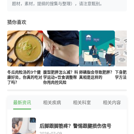
题材，素材，提纲的搜集与整理），请注意甄别。
猜你喜欢
冬瓜肉粒汤的3个健
腹型肥胖怎么减？科
卵磷脂会导致肥胖？
下身肥胖
康好处，你真的吃对
学运动+饮食调整帮
真相是这样的
学方法帮
了吗？
你甩肉控风险
最新资讯
相关疾病
相关科室
相关内容
后脚跟脚筋疼？警惕跟腱损伤信号
2026-07-09