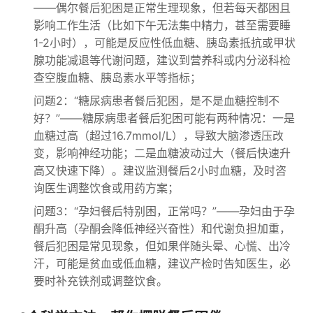
——偶尔餐后犯困是正常生理现象，但若每天都困且
影响工作生活（比如下午无法集中精力，甚至需要睡
1-2小时），可能是反应性低血糖、胰岛素抵抗或甲状
腺功能减退等代谢问题，建议到营养科或内分泌科检
查空腹血糖、胰岛素水平等指标；
问题2：“糖尿病患者餐后犯困，是不是血糖控制不
好？”——糖尿病患者餐后犯困可能有两种情况：一是
血糖过高（超过16.7mmol/L），导致大脑渗透压改
变，影响神经功能；二是血糖波动过大（餐后快速升
高又快速下降）。建议监测餐后2小时血糖，及时咨
询医生调整饮食或用药方案；
问题3：“孕妇餐后特别困，正常吗？”——孕妇由于孕
酮升高（孕酮会降低神经兴奋性）和代谢负担加重，
餐后犯困是常见现象，但如果伴随头晕、心慌、出冷
汗，可能是贫血或低血糖，建议产检时告知医生，必
要时补充铁剂或调整饮食。