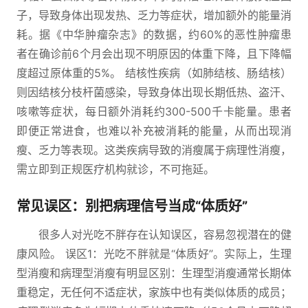
子，导致身体出现发热、乏力等症状，增加额外的能量消
耗。据《中华肿瘤杂志》的数据，约60%的恶性肿瘤患
者在确诊前6个月会出现不明原因的体重下降，且下降幅
度超过原体重的5%。 结核性疾病（如肺结核、肠结核）
则因结核分枝杆菌感染，导致身体出现长期低热、盗汗、
咳嗽等症状，每日额外消耗约300-500千卡能量。患者
即便正常进食，也难以补充被消耗的能量，从而出现消
瘦、乏力等表现。这类疾病导致的消瘦属于病理性消瘦，
需立即到正规医疗机构就诊，不可拖延。
常见误区：别把病理信号当成“体质好”
很多人对光吃不胖存在认知误区，容易忽视潜在的健
康风险。 误区1：光吃不胖就是“体质好”。实际上，生理
型消瘦和病理型消瘦有明显区别：生理型消瘦通常长期体
重稳定，无任何不适症状，家族中也有类似体质的成员；