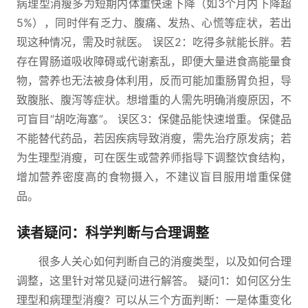
病理型消瘦多为短期内体重快速下降（如3个月内下降超
5%），同时伴有乏力、腹痛、发热、心慌等症状，若出
现这种情况，需及时就医。 误区2：吃得多就能长胖。若
存在胃肠道吸收障碍或代谢紊乱，即便大量进食高能量食
物，营养也无法被身体利用，反而可能加重肠胃负担，导
致腹胀、腹泻等症状。想增重的人需先明确消瘦原因，不
可盲目“胡吃海塞”。 误区3：保健品能快速增重。保健品
不能替代药品，若因疾病导致消瘦，需先治疗原发病；若
为生理型消瘦，可在医生或营养师指导下调整饮食结构，
增加营养密度高的食物摄入，不建议盲目服用增重保健
品。
读者疑问：科学判断与合理调整
很多人关心如何判断自己的消瘦类型，以及如何合理
调整，这里针对常见疑问进行解答。 疑问1：如何区分生
理型和病理型消瘦？可以从三个方面判断：一是体重变化