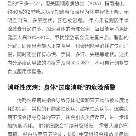
显的“三多一少”，但美国糖尿病协会（ADA）指南指出，
约40%的2型糖尿病早期患者仅表现为体重轻微下降，无
明显口渴、多尿症状，容易被忽视。 甲亢患者则因甲状
腺激素分泌过多，加速身体的新陈代谢，每日能量消耗比
健康人高20%-30%。甲状腺激素会促进蛋白质、脂肪的
分解，即便患者摄入正常食量，也会因能量消耗过快而消
瘦，同时还会伴有心慌、手抖、多汗、失眠等症状。这类
内分泌疾病导致的消瘦需及时就医治疗，不可自行调整饮
食或服用保健品。
消耗性疾病：身体“过度消耗”的危险预警
消耗性疾病是指会导致身体能量和营养物质被过度消
耗的疾病，常见的有肿瘤性疾病、结核性疾病等。这类疾
病不仅会掠夺身体的营养，还会引发炎症反应，进一步增
加能量消耗。 肿瘤细胞会持续分裂增殖，需要大量的葡
萄糖、蛋白质等营养物质，同时肿瘤组织会释放炎症因