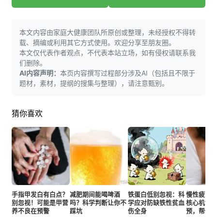
本文内容由家庭大健康团队所原创或整理，未经授权不得转
载、摘编或利用其它方式使用。欢迎分享至朋友圈。
本文仅代表作者观点，不代表本站立场，如有侵权请联系我
们删除。
AI内容声明：
本页内容撰写过程部分涉及AI（包括且不限于
题材，素材，提纲的搜集与整理），请注意甄别。
猜你喜欢
手指甲发白有白点？
减肥期间能喝啤酒
铁蛋白低别忽视：科
慢性疲劳总
别忽视！可能是甲营
吗？科学判断让你不
学应对防缺铁性贫血
核心机制+
养不良在预警
踩坑
伤全身
预，帮你