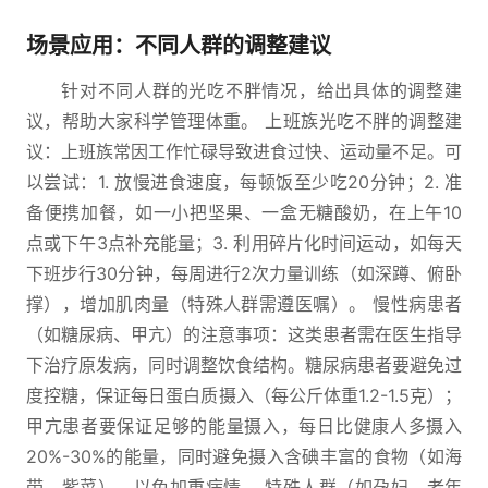
场景应用：不同人群的调整建议
针对不同人群的光吃不胖情况，给出具体的调整建
议，帮助大家科学管理体重。 上班族光吃不胖的调整建
议：上班族常因工作忙碌导致进食过快、运动量不足。可
以尝试：1. 放慢进食速度，每顿饭至少吃20分钟；2. 准
备便携加餐，如一小把坚果、一盒无糖酸奶，在上午10
点或下午3点补充能量；3. 利用碎片化时间运动，如每天
下班步行30分钟，每周进行2次力量训练（如深蹲、俯卧
撑），增加肌肉量（特殊人群需遵医嘱）。 慢性病患者
（如糖尿病、甲亢）的注意事项：这类患者需在医生指导
下治疗原发病，同时调整饮食结构。糖尿病患者要避免过
度控糖，保证每日蛋白质摄入（每公斤体重1.2-1.5克）；
甲亢患者要保证足够的能量摄入，每日比健康人多摄入
20%-30%的能量，同时避免摄入含碘丰富的食物（如海
带、紫菜），以免加重病情。 特殊人群（如孕妇、老年