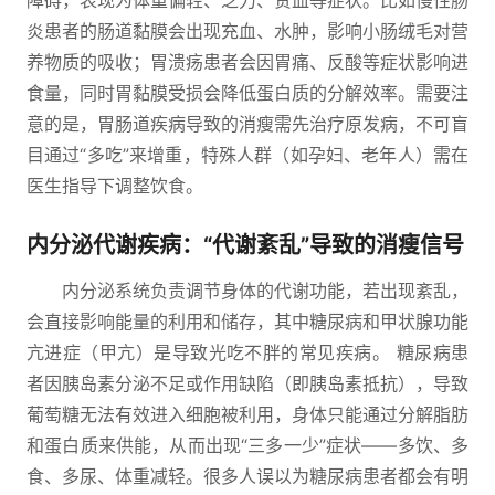
障碍，表现为体重偏轻、乏力、贫血等症状。比如慢性肠
炎患者的肠道黏膜会出现充血、水肿，影响小肠绒毛对营
养物质的吸收；胃溃疡患者会因胃痛、反酸等症状影响进
食量，同时胃黏膜受损会降低蛋白质的分解效率。需要注
意的是，胃肠道疾病导致的消瘦需先治疗原发病，不可盲
目通过“多吃”来增重，特殊人群（如孕妇、老年人）需在
医生指导下调整饮食。
内分泌代谢疾病：“代谢紊乱”导致的消瘦信号
内分泌系统负责调节身体的代谢功能，若出现紊乱，
会直接影响能量的利用和储存，其中糖尿病和甲状腺功能
亢进症（甲亢）是导致光吃不胖的常见疾病。 糖尿病患
者因胰岛素分泌不足或作用缺陷（即胰岛素抵抗），导致
葡萄糖无法有效进入细胞被利用，身体只能通过分解脂肪
和蛋白质来供能，从而出现“三多一少”症状——多饮、多
食、多尿、体重减轻。很多人误以为糖尿病患者都会有明