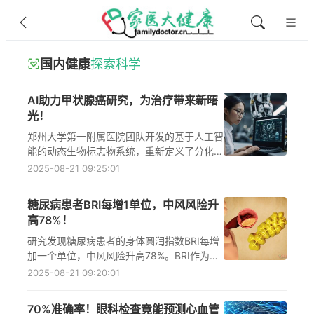
国内健康
探索科学
AI助力甲状腺癌研究，为治疗带来新曙
光！
郑州大学第一附属医院团队开发的基于人工智
能的动态生物标志物系统，重新定义了分化型
甲状腺癌的分子亚型分类体系，为精准治疗提
2025-08-21 09:25:01
供了新工具。TCPSLevel评分系统和miniPC
分类器能更准确地判断患者病情，选择合适的
糖尿病患者BRI每增1单位，中风风险升
治疗方案。
高78%！
研究发现糖尿病患者的身体圆润指数BRI每增
加一个单位，中风风险升高78%。BRI作为一
种新型指标，能更精确评估内脏脂肪含量和全
2025-08-21 09:20:01
身脂肪分布，为糖尿病患者的中风预防提供新
依据。
70%准确率！眼科检查竟能预测心血管