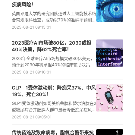
疾病风险！
英国邓迪大学的研究团队通过人工智能技术结
合常规眼科检查，成功以70%的准确率预测2
型糖尿病患者未来十年内的心血管疾病风险。
2025-08-21 09:15:01
视网膜成像技术为非侵入性健康筛查开辟了新
方向。
2023医疗AI市场破80亿，2030或担
40%决策，降62%死亡率！
2023年全球医疗AI市场规模突破80亿美元，
预计到2030年将承担40%的临床辅助决策任
务。AI在影像诊断、手术辅助和预测模型方面
2025-08-21 09:10:01
取得显著进展，提高了诊疗效率和准确性。
GLP - 1受体激动剂：降痴呆37%、中风
19%、死亡30%！
GLP1受体激动剂如司美格鲁肽和替尔泊肽在2
型糖尿病合并肥胖人群中显著降低痴呆症风险
37%、中风风险19%及全因死亡率30%。该药
2025-08-21 09:05:01
物通过改善代谢紊乱、抑制炎症反应等机制实
现多系统保护。
传统药难敌致命病毒，脂氧合酶带来抗