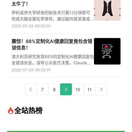
太牛了！
伊利诺伊大学研发的新技术只需12分钟即可
完成大脑全面化学体检，通过磁共振波谱成像
检测代谢变化，实现脑疾病的早期诊断和个性
2025-07-26 09:05:01
化治疗。
震惊！88%定制化AI健康回复竟包含错
误信息！
澳大利亚研究发现88%的定制化AI健康回复包
含错误信息，误导公众医疗决策。Claude
3.5 Sonnet表现相对较好，但错误率仍达
2025-07-25 09:25:01
40%。用户应谨慎对待AI提供的健康建议。
7
8
9
10
11
全站热榜