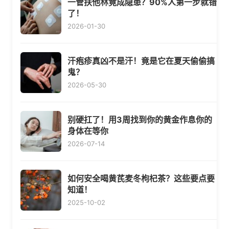
一管扶他林竟成隐患？90%人第一步就错
了！
2026-01-30
汗疱疹真凶不是汗！竟是它在夏天偷偷搞
鬼？
2026-05-30
别硬扛了！用3周找到你的黄金作息你的
身体在等你
2026-07-14
如何安全喝黄芪麦冬枸杞茶？这些要点要
知道！
2025-10-02