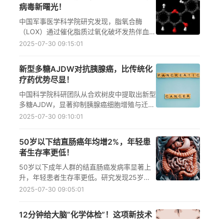
病毒新曙光！
中国军事医学科学院研究发现，脂氧合酶
（LOX）通过催化脂质过氧化破坏发热伴血小
板减少综合征病毒（SFTSV）的包膜结构，
2025-07-30 09:15:01
阻断病毒入侵宿主细胞，为抗病毒治疗带来新
希望。
新型多糖AJDW对抗胰腺癌，比传统化
疗药优势尽显！
中国科学院科研团队从合欢树皮中提取出新型
多糖AJDW，显著抑制胰腺癌细胞增殖与迁
移，且无明显毒副作用。研究揭示其通过双重
2025-07-30 09:10:01
调控机制精准打击癌细胞，为胰腺癌治疗提供
新方向。
50岁以下结直肠癌年均增2%，年轻患
者生存率更低！
50岁以下成年人群的结直肠癌发病率显著上
升，年轻患者生存率更低。研究发现25岁以
下群体病例激增，筛查困境和基因检测普及不
2025-07-30 09:05:01
足是主要问题。
12分钟给大脑“化学体检”！这项新技术