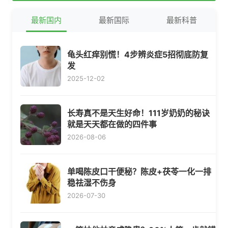
最新国内
最新国际
最新科普
龟头红痒别慌！4步辨炎症5招彻底防复
发
2025-12-02
长寿真不是天生好命！111岁奶奶的秘诀
就是天天都在做的四件事
2026-08-06
单喝陈皮口干便秘？陈皮+茯苓一化一排
稳祛湿不伤身
2026-07-30