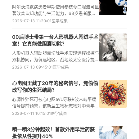
阿尔茨海默病患者早期使用参枝苓口服液可显
著改善认知功能与生活能力，68岁患者服药6
个月后记忆提升、家人陪护时间减少1/3。阿
2026-07-13 11:20:01
医学成果
尔茨海默病、参枝苓、早期干预、中药治疗、
认知障碍是核心关键词。
00后博士带第一台人形机器人闯进手术
室！它真能做胆囊切除？
人形机器人辅助胆囊切除手术实现远程操控与
双机协同，为偏远地区、战地及太空医疗提供
新方案。胆囊切除、远程手术、人形机器人技
2026-07-13 09:45:01
医学成果
术正推动外科智能化升级，提升医疗可及性与
公平性。
心电图里藏了20年的秘密信号，竟偷偷
改写你的生死结局？
心源性猝死可被心电图aVL导联R波末端平缓
信号提前预警，该新型生物标志物对中青年隐
匿高危人群识别率达86.1%，显著提升猝死预
2026-07-11 10:15:01
医学成果
测精准度，推动心电图从诊断工具升级为预测
利器。
喷一喷3分钟起效！首款外用早泄药获
批依从性提升40%