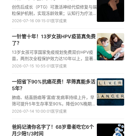
创伤后成长（PTG）可激活神经代偿修复与端
粒保护机制，实现冻龄效果；认知行为疗法、
规律运动、低糖饮食是关键干预手段，尤其对
2026-07-16 09:15:01
医学成果
女性创伤幸存者显著延缓生物衰老，提升情绪
稳定性与皮肤弹性。
一针管十年！13岁女孩HPV疫苗真免费
了？
13岁女孩可享国家免疫规划免费双价HPV疫
苗，两剂次全程保护效力达10年以上，显著
降低宫颈癌风险；单剂次接种新证据支持高效
2026-07-15 10:55:01
医学成果
持久防护，配合定期宫颈癌筛查更全面守护女
性健康。
一招省下90%抗癌花费！早筛真能多活
5年？
肺癌、结直肠癌等‘富癌’发病率持续上升，早
筛可提升5年生存率至90%，降低90%晚期治
疗花费。精准筛查、生活方式干预和高危人群
2026-07-14 10:00:01
医学成果
管理是防控关键，公众需重视持续咳嗽、排便
异常等早期信号。
爸妈记清你名字了！68岁患者吃它6个
月少陪1/3时间