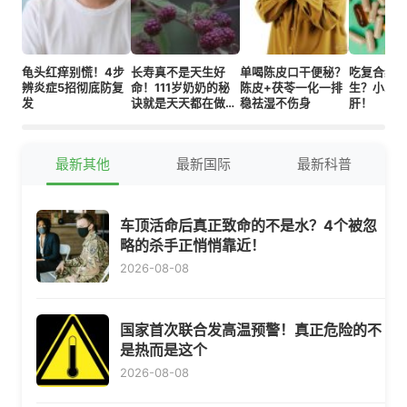
龟头红痒别慌！4步
长寿真不是天生好
单喝陈皮口干便秘？
吃复合维
辨炎症5招彻底防复
命！111岁奶奶的秘
陈皮+茯苓一化一排
生？小心
发
诀就是天天都在做的
稳祛湿不伤身
肝！
四件事
最新其他
最新国际
最新科普
车顶活命后真正致命的不是水？4个被忽
略的杀手正悄悄靠近！
2026-08-08
国家首次联合发高温预警！真正危险的不
是热而是这个
2026-08-08