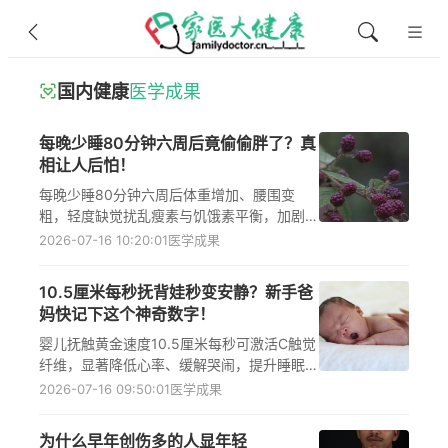
国内健康
医学成果
每晚少睡80分钟六周后竟偷偷胖了？真
相让人后怕！
每晚少睡80分钟六周后体重增加、腰围变
粗，轻度缺觉扰乱瘦素与饥饿素平衡，加剧胰
岛素抵抗和心血管炎症，女性及绝经后女性代
2026-07-16 10:20:01
医学成果
谢风险尤高，规律睡眠是预防肥胖与慢性病的
关键防线。
10.5厘米每秒抚背娃秒变安静？新手爸
妈快记下这个神奇数字！
婴儿抚触黄金速度10.5厘米每秒可激活C触觉
纤维，显著降低心率、缓解哭闹，提升睡眠质
量；结合情感联结的规范抚触还能减少肠绞痛
2026-07-16 09:50:01
医学成果
34%、夜醒频次40%，促进婴儿神经发育与
心理健康。
为什么早年创伤多的人显年轻