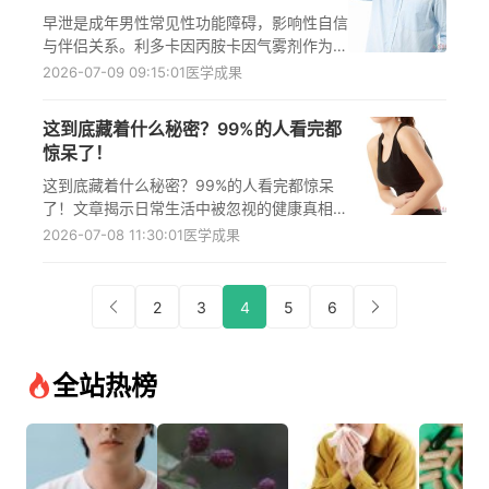
早泄是成年男性常见性功能障碍，影响性自信
与伴侣关系。利多卡因丙胺卡因气雾剂作为首
款外用早泄药，3分钟起效、安全性高，显著
2026-07-09 09:15:01
医学成果
提升中老年男性依从性与治疗体验，推动早泄
规范化诊疗落地。
这到底藏着什么秘密？99%的人看完都
惊呆了！
这到底藏着什么秘密？99%的人看完都惊呆
了！文章揭示日常生活中被忽视的健康真相，
聚焦常见疾病预警信号、科学养生方法和实用
2026-07-08 11:30:01
医学成果
健康知识，帮助大众提升健康素养与疾病防范
意识。
2
3
4
5
6
全站热榜