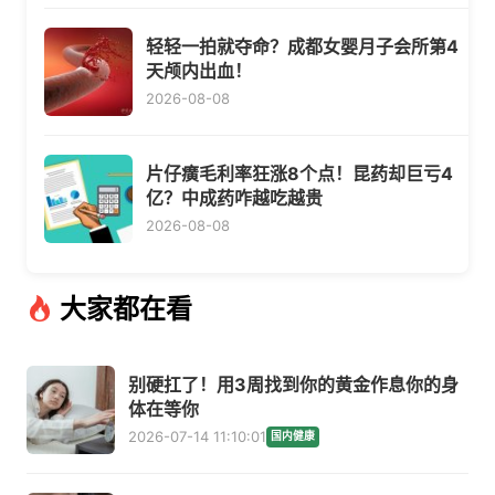
轻轻一拍就夺命？成都女婴月子会所第4
天颅内出血！
2026-08-08
片仔癀毛利率狂涨8个点！昆药却巨亏4
亿？中成药咋越吃越贵
2026-08-08
大家都在看
别硬扛了！用3周找到你的黄金作息你的身
体在等你
2026-07-14 11:10:01
国内健康