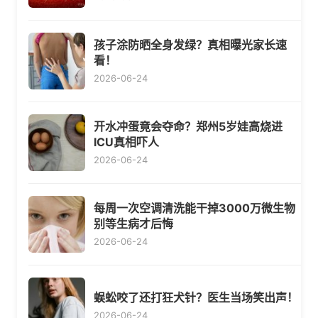
孩子涂防晒全身发绿？真相曝光家长速
看！
2026-06-24
开水冲蛋竟会夺命？郑州5岁娃高烧进
ICU真相吓人
2026-06-24
每周一次空调清洗能干掉3000万微生物
别等生病才后悔
2026-06-24
蜈蚣咬了还打狂犬针？医生当场笑出声！
2026-06-24