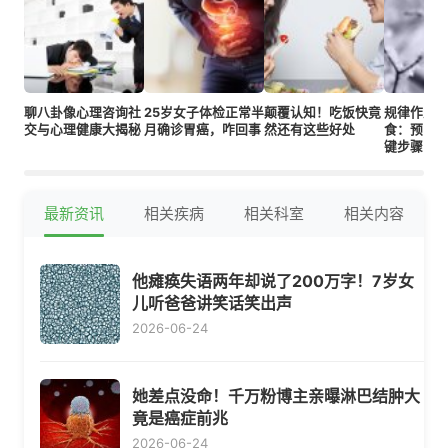
聊八卦像心理咨询社
25岁女子体检正常半
颠覆认知！吃饭快竟
规律作息
交与心理健康大揭秘
月确诊胃癌，咋回事
然还有这些好处
食：预防
键步骤
最新资讯
相关疾病
相关科室
相关内容
他瘫痪失语两年却说了200万字！7岁女
儿听爸爸讲笑话笑出声
2026-06-24
她差点没命！千万粉博主亲曝淋巴结肿大
竟是癌症前兆
2026-06-24