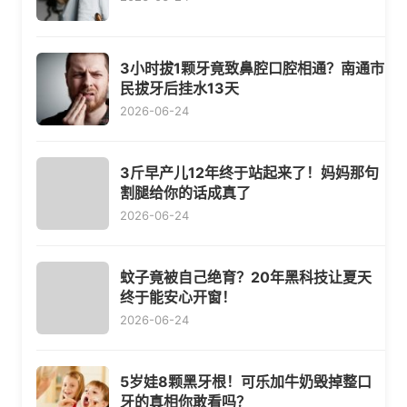
3小时拔1颗牙竟致鼻腔口腔相通？南通市
民拔牙后挂水13天
2026-06-24
3斤早产儿12年终于站起来了！妈妈那句
割腿给你的话成真了
2026-06-24
蚊子竟被自己绝育？20年黑科技让夏天
终于能安心开窗！
2026-06-24
5岁娃8颗黑牙根！可乐加牛奶毁掉整口
牙的真相你敢看吗？