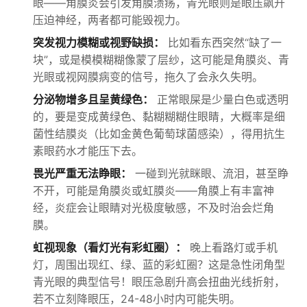
眼——角膜炎会引发角膜溃疡，青光眼则是眼压飙升
压迫神经，两者都可能毁视力。
突发视力模糊或视野缺损：
比如看东西突然“缺了一
块”，或是模模糊糊像蒙了层纱，这可能是角膜炎、青
光眼或视网膜病变的信号，拖久了会永久失明。
分泌物增多且呈黄绿色：
正常眼屎是少量白色或透明
的，要是变成黄绿色、黏糊糊糊住眼睛，大概率是细
菌性结膜炎（比如金黄色葡萄球菌感染），得用抗生
素眼药水才能压下去。
畏光严重无法睁眼：
一碰到光就眯眼、流泪，甚至睁
不开，可能是角膜炎或虹膜炎——角膜上有丰富神
经，炎症会让眼睛对光极度敏感，不及时治会烂角
膜。
虹视现象（看灯光有彩虹圈）：
晚上看路灯或手机
灯，周围出现红、绿、蓝的彩虹圈？这是急性闭角型
青光眼的典型信号！眼压急剧升高会扭曲光线折射，
若不立刻降眼压，24-48小时内可能失明。