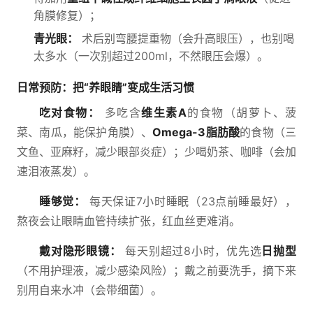
角膜修复）；
青光眼：
术后别弯腰提重物（会升高眼压），也别喝
太多水（一次别超过200ml，不然眼压会爆）。
日常预防：把“养眼睛”变成生活习惯
吃对食物：
多吃含
维生素A
的食物（胡萝卜、菠
菜、南瓜，能保护角膜）、
Omega-3脂肪酸
的食物（三
文鱼、亚麻籽，减少眼部炎症）；少喝奶茶、咖啡（会加
速泪液蒸发）。
睡够觉：
每天保证7小时睡眠（23点前睡最好），
熬夜会让眼睛血管持续扩张，红血丝更难消。
戴对隐形眼镜：
每天别超过8小时，优先选
日抛型
（不用护理液，减少感染风险）；戴之前要洗手，摘下来
别用自来水冲（会带细菌）。