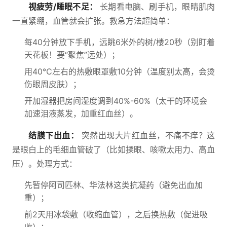
视疲劳/睡眠不足：
长期看电脑、刷手机，眼睛肌肉
一直紧绷，血管就会扩张。救急方法超简单：
每40分钟放下手机，远眺6米外的树/楼20秒（别盯着
天花板！要“聚焦”远处）；
用40℃左右的热敷眼罩敷10分钟（温度别太高，会烫
伤眼周皮肤）；
开加湿器把房间湿度调到40%-60%（太干的环境会
加速泪液蒸发，加重红血丝）。
结膜下出血：
突然出现大片红血丝，不痛不痒？这
是眼白上的毛细血管破了（比如揉眼、咳嗽太用力、高血
压）。处理方式：
先暂停阿司匹林、华法林这类抗凝药（避免出血加
重）；
前2天用冰袋敷（收缩血管），之后换热敷（促进吸