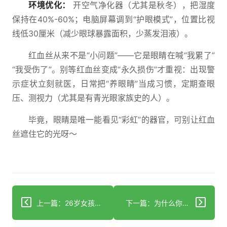
环境优化：
开空气净化器（尤其是秋冬），把湿度
保持在40%-60%；电脑屏幕调到“护眼模式”，位置比视
线低30厘米（减少眼球暴露面积，少蒸发泪液）。
红血丝从来不是“小问题”——它是眼睛在喊“我累了”
“我受伤了”。别等红血丝变成“永久损伤”才重视：出现警
示症状立刻就医，日常把“养眼睛”当成习惯，定期查眼
压、测视力（尤其是有青光眼家族史的人）。
毕竟，眼睛是唯一能看见“彩虹”的器官，可别让红血
丝遮住它的光呀～
上一篇：26岁女孩熬夜后突然进ICU？一场糖崩溃的致命警告
下一篇：为什么你总在凌晨2点醒来？真相竟藏在头上这3个点