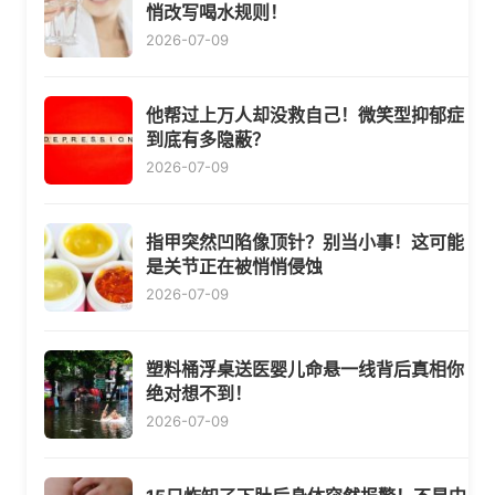
悄改写喝水规则！
2026-07-09
他帮过上万人却没救自己！微笑型抑郁症
到底有多隐蔽？
2026-07-09
指甲突然凹陷像顶针？别当小事！这可能
是关节正在被悄悄侵蚀
2026-07-09
塑料桶浮桌送医婴儿命悬一线背后真相你
绝对想不到！
2026-07-09