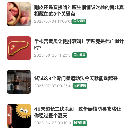
削皮还是直接啃？医生悄悄说吃桃的南北真
相藏在这3个关键点
2026-07-04 11:05:01
国内健康
半根苦黄瓜让他肝衰竭！苦味竟是死亡倒计
时？
2026-06-30 11:20:01
国内健康
试试这3个零门槛运动法今天就能动起来
2026-07-07 09:25:01
国内健康
40天超长三伏杀到！这份硬核防暑攻略让
你稳过整个夏天
2026-06-27 09:15:01
国内健康