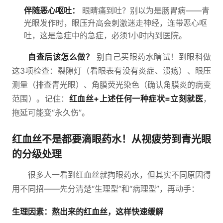
伴随恶心呕吐：
眼睛痛到吐？别以为是肠胃病——青
光眼发作时，眼压升高会刺激迷走神经，连带恶心呕
吐，这是急症中的急症，必须1小时内到医院。
自查后该怎么做？
别自己买眼药水瞎试！到眼科做
这3项检查：裂隙灯（看眼表有没有炎症、溃疡）、眼压
测量（排查青光眼）、角膜荧光染色（确认角膜炎的病变
范围）。记住：
红血丝+上述任何一种症状=立刻就医
，
拖延可能变“永久伤”。
红血丝不是都要滴眼药水！从视疲劳到青光眼
的分级处理
很多人一看到红血丝就掏眼药水，但其实不同原因得
用不同招——先分清楚“生理型”和“病理型”，再动手：
生理因素：熬出来的红血丝，这样快速缓解