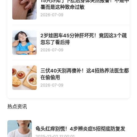
15只炸知了下肚后身体突然报警！不是中
暑而是这种致命过敏
2026-07-09
2岁娃困车45分钟肝坏死！竟因这3个疏
忽忘了看后排
2026-07-09
三伏40天别再傻补！这4招热养法医生都
在偷偷用
2026-07-09
热点资讯
龟头红痒别慌！4步辨炎症5招彻底防复发
2025-12-02 11:00:01