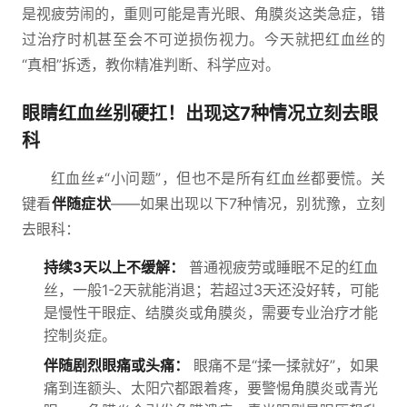
是视疲劳闹的，重则可能是青光眼、角膜炎这类急症，错
过治疗时机甚至会不可逆损伤视力。今天就把红血丝的
“真相”拆透，教你精准判断、科学应对。
眼睛红血丝别硬扛！出现这7种情况立刻去眼
科
红血丝≠“小问题”，但也不是所有红血丝都要慌。关
键看
伴随症状
——如果出现以下7种情况，别犹豫，立刻
去眼科：
持续3天以上不缓解：
普通视疲劳或睡眠不足的红血
丝，一般1-2天就能消退；若超过3天还没好转，可能
是慢性干眼症、结膜炎或角膜炎，需要专业治疗才能
控制炎症。
伴随剧烈眼痛或头痛：
眼痛不是“揉一揉就好”，如果
痛到连额头、太阳穴都跟着疼，要警惕角膜炎或青光