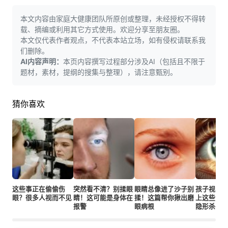
本文内容由家庭大健康团队所原创或整理，未经授权不得转
载、摘编或利用其它方式使用。欢迎分享至朋友圈。
本文仅代表作者观点，不代表本站立场，如有侵权请联系我
们删除。
AI内容声明：
本页内容撰写过程部分涉及AI（包括且不限于
题材，素材，提纲的搜集与整理），请注意甄别。
猜你喜欢
这些事正在偷偷伤
突然看不清？别揉眼
眼睛总像进了沙子别
孩子视力
眼？很多人视而不见
睛！这可能是身体在
揉！这篇帮你揪出磨
上这些常
报警
眼病根
隐形杀手