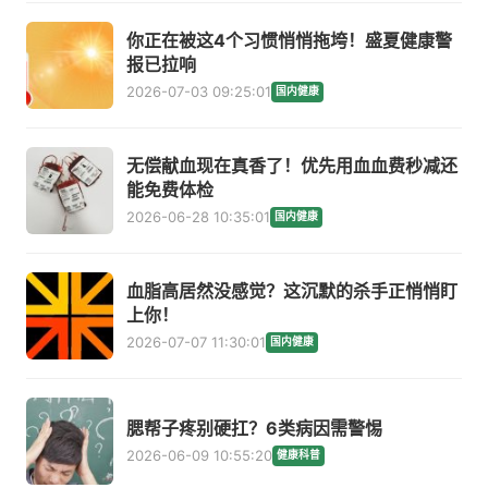
你正在被这4个习惯悄悄拖垮！盛夏健康警
报已拉响
2026-07-03 09:25:01
国内健康
无偿献血现在真香了！优先用血血费秒减还
能免费体检
2026-06-28 10:35:01
国内健康
血脂高居然没感觉？这沉默的杀手正悄悄盯
上你！
2026-07-07 11:30:01
国内健康
腮帮子疼别硬扛？6类病因需警惕
2026-06-09 10:55:20
健康科普