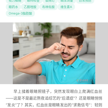
视力模糊
眼科检查
裂隙灯
眼压测量
日常预防
眼药水
乙酰唑胺
布林佐胺
维生素A
Omega-3脂肪酸
早上揉着眼睛照镜子，突然发现眼白上爬满红血丝
——这是不是最近熬夜追综艺的“后遗症”？还是眼睛悄悄
“发炎”了？其实，红血丝是眼睛发出的“求救信号”：轻则