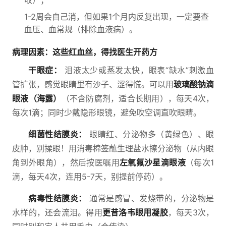
收）；
1-2周会自己消，但如果1个月内反复出现，一定要查
血压、血常规（排除血液病）。
病理因素：这些红血丝，得找医生开药方
干眼症：
泪液太少或蒸发太快，眼表“缺水”刺激血
管扩张，感觉眼睛里有沙子、涩得慌。可以用
玻璃酸钠滴
眼液（海露）
（不含防腐剂，适合长期用），每天4次，
每次1滴；同时少戴隐形眼镜，避免吹空调直吹眼睛。
细菌性结膜炎：
眼睛红、分泌物多（黄绿色）、眼
皮肿，别揉眼！用消毒棉签蘸生理盐水擦分泌物（从内眼
角到外眼角），然后按医嘱用
左氧氟沙星滴眼液
（每次1
滴，每天4次，连⽤5-7天，别提前停药）。
病毒性结膜炎：
通常是感冒、发烧带的，分泌物是
水样的，还会流泪。得用
更昔洛韦眼用凝胶
，每天3次，