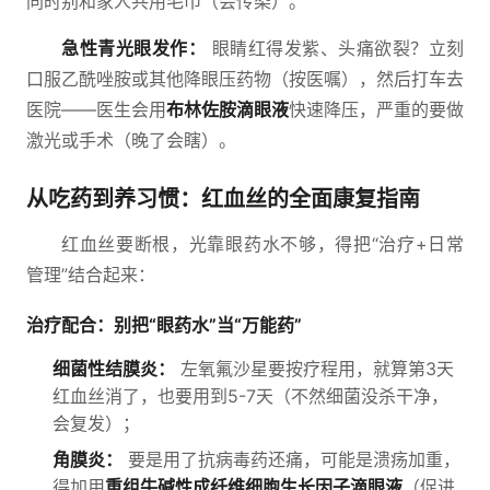
同时别和家人共用毛巾（会传染）。
急性青光眼发作：
眼睛红得发紫、头痛欲裂？立刻
口服乙酰唑胺或其他降眼压药物（按医嘱），然后打车去
医院——医生会用
布林佐胺滴眼液
快速降压，严重的要做
激光或手术（晚了会瞎）。
从吃药到养习惯：红血丝的全面康复指南
红血丝要断根，光靠眼药水不够，得把“治疗+日常
管理”结合起来：
治疗配合：别把“眼药水”当“万能药”
细菌性结膜炎：
左氧氟沙星要按疗程用，就算第3天
红血丝消了，也要用到5-7天（不然细菌没杀干净，
会复发）；
角膜炎：
要是用了抗病毒药还痛，可能是溃疡加重，
得加用
重组牛碱性成纤维细胞生长因子滴眼液
（促进