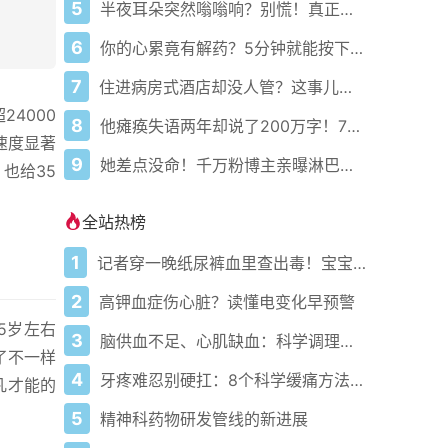
5
半夜耳朵突然嗡嗡响？别慌！真正原因可能和你想的完全不一样
6
你的心累竟有解药？5分钟就能按下暂停键！
7
住进病房式酒店却没人管？这事儿到底谁来负责！
4000
8
他瘫痪失语两年却说了200万字！7岁女儿听爸爸讲笑话笑出声
速度显著
9
她差点没命！千万粉博主亲曝淋巴结肿大竟是癌症前兆
也给35
全站热榜
1
记者穿一晚纸尿裤血里查出毒！宝宝血液浓度竟是成人的5倍？
2
高钾血症伤心脏？读懂电变化早预警
5岁左右
3
脑供血不足、心肌缺血：科学调理全攻略
了不一样
4
牙疼难忍别硬扛：8个科学缓痛方法收好
凡才能的
5
精神科药物研发管线的新进展