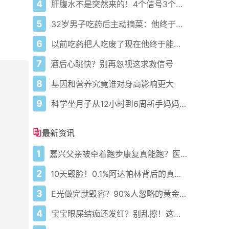
4
肝腹水不是突然来的！4个信号3个管理要点别等肚子鼓起来
5
32岁男子吃药后主动摘菜：他终于活过来了？
6
以前吃药把人吃废了现在他终于能好起来了
7
酒后心跳快？别再忽视这求救信号
8
基因和营养究竟谁对身高影响更大
9
科学坐月子从12小时到6周新手妈妈必藏护理攻略
最新资讯
1
嘉兴父亲被牵着跑步康复真能跑？医生悄悄说这5步错一步就白练
2
10天毁脸！0.1%阿达帕林背后的真相你敢看吗？
3
E光做完就毁容？90%人忽略的黄金7天护理真相！
4
宝宝眼屎结痂还发红？别乱擦！这病正在偷偷堵住泪道