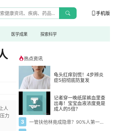
手机版
医学成果
探索科学
人
热点资讯
龟头红痒别慌！4步辨炎
症5招彻底防复发
记者穿一晚纸尿裤血里查
出毒！宝宝血液浓度竟是
上人
成人的5倍？
压力
3
一管扶他林竟成隐患？90%人第一步就错了！