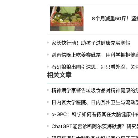
8个月减重50斤！
家长快行动！助孩子过健康充实寒假
别再信晚上吃姜赛砒霜！用科学拥抱健
石矶娘娘出圈引深思：别只看外貌，关
相关文章
精神病学家警告垃圾食品对精神健康的
日内瓦大学医院、日内瓦州卫生与流动
α-GPC：科学如何看待其在大脑健康中
ChatGPT能否诊断阿尔茨海默病？研