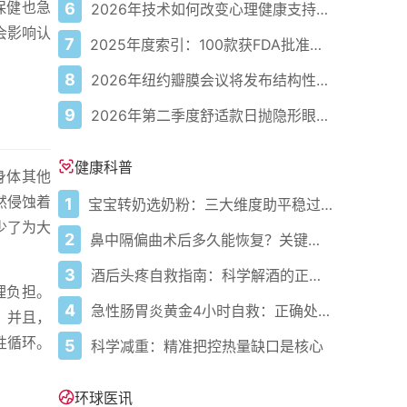
保健也急
6
2026年技术如何改变心理健康支持的获取方式
会影响认
7
2025年度索引：100款获FDA批准的AI驱动医疗设备
8
2026年纽约瓣膜会议将发布结构性心脏病最新研究成果
9
2026年第二季度舒适款日抛隐形眼镜推荐，优瞳主打长效佩戴体验
健康科普
身体其他
然侵蚀着
1
宝宝转奶选奶粉：三大维度助平稳过渡
少了为大
2
鼻中隔偏曲术后多久能恢复？关键看这几点
3
酒后头疼自救指南：科学解酒的正确打开方式
理负担。
4
急性肠胃炎黄金4小时自救：正确处置与误区避坑关键
。并且，
性循环。
5
科学减重：精准把控热量缺口是核心
环球医讯