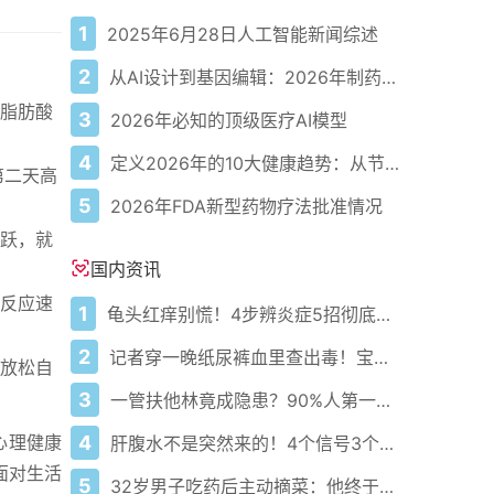
1
2025年6月28日人工智能新闻综述
2
从AI设计到基因编辑：2026年制药领域重大突破
脂肪酸
3
2026年必知的顶级医疗AI模型
4
定义2026年的10大健康趋势：从节律健康到冷热交替疗法
第二天高
5
2026年FDA新型药物疗法批准情况
跃，就
国内资讯
反应速
1
龟头红痒别慌！4步辨炎症5招彻底防复发
2
记者穿一晚纸尿裤血里查出毒！宝宝血液浓度竟是成人的5倍？
放松自
3
一管扶他林竟成隐患？90%人第一步就错了！
4
心理健康
肝腹水不是突然来的！4个信号3个管理要点别等肚子鼓起来
面对生活
5
32岁男子吃药后主动摘菜：他终于活过来了？