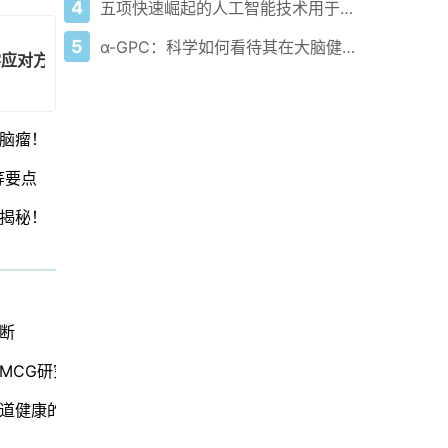
4
五项快速崛起的人工智能技术用于心理健康诊断
5
α-GPC：科学如何看待其在大脑健康中的作用
学应对方法在这里！
脑瘤！
等要点
揭秘！
节人工智能枢纽
断
MCG研究发现
道健康的影响