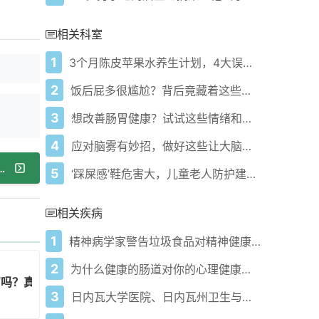
相关科室
1
3个月陈皮苹果水养生计划，4大误区你避开了吗？
2
饭后屁多很尴尬？背后竟藏着这些健康秘密！
3
想改善肠胃健康？试试这些情绪和生活调节建议！
4
应对脑雾有妙招，做好这些让大脑重焕活力！
被颈椎病盯上，四大建议拯救健康危机！
5
‘踩屎感’鞋危害大，儿童老人防护建议赶紧看！
相关疾病
1
精神病学家警告垃圾食品对精神健康的危害！
2
为什么健康的肠道对你的心理健康至关重要
留吗？真相来了！
3
日内瓦大学医院、日内瓦州卫生与流动部及怀斯生物与神经工程中心签署三方协议，创建医疗和神经调节人工智能枢纽